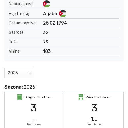
Nacionalnost
Aqaba
Rojstni kraj
25.02.1994
Datum rojstva
32
Starost
79
Teža
183
Višina
Sezona:
2026
Odigrane tekme
Začetek tekem
3
3
-
1.0
Per Game
Per Game