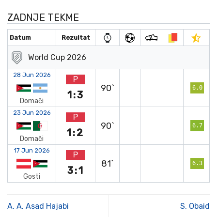
ZADNJE TEKME
Datum
Rezultat
World Cup 2026
28 Jun 2026
P
90`
6.0
1:3
Domači
23 Jun 2026
P
90`
6.7
1:2
Domači
17 Jun 2026
P
81`
6.3
3:1
Gosti
A. A. Asad Hajabi
S. Obaid