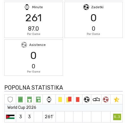
Minute
Zadetki
261
0
87.0
0
Per Game
Per Game
Asistence
0
0
Per Game
POPOLNA STATISTIKA
World Cup 2026
3
3
261′
6.3