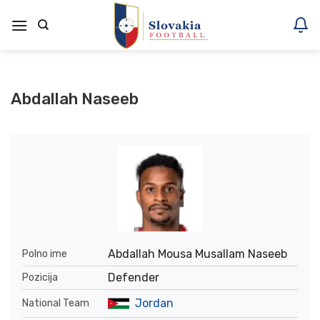
Skoči
na
vsebino
Abdallah Naseeb
Abdallah Mousa Musallam Naseeb
Polno ime
Defender
Pozicija
Jordan
National Team