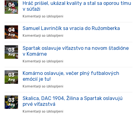
Hráč prišiel, ukázal kvality a stal sa oporou tímu
06
v súťaži
Avg
Komentarji so izklopljeni
za
Hráč
prišiel,
Samuel Lavrinčík sa vracia do Ružomberka
04
ukázal
Avg
Komentarji so izklopljeni
za
kvality
Samuel
a
Lavrinčík
Spartak oslavuje víťazstvo na novom štadióne
stal
03
sa
sa
v Komárne
Avg
vracia
oporou
Komentarji so izklopljeni
za
do
tímu
Spartak
Ružomberka
v
oslavuje
Komárno oslavuje, večer plný futbalových
súťaži
03
víťazstvo
emócií je tu!
Avg
na
Komentarji so izklopljeni
za
novom
Komárno
štadióne
oslavuje,
Skalica, DAC 1904, Žilina a Spartak oslavujú
v
03
večer
Komárne
prvé víťazstvá
Avg
plný
Komentarji so izklopljeni
za
futbalových
Skalica,
emócií
DAC
je
1904,
tu!
Žilina