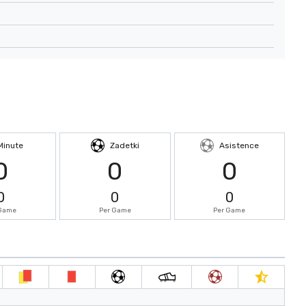
Minute
Zadetki
Asistence
0
0
0
0
0
0
 Game
Per Game
Per Game