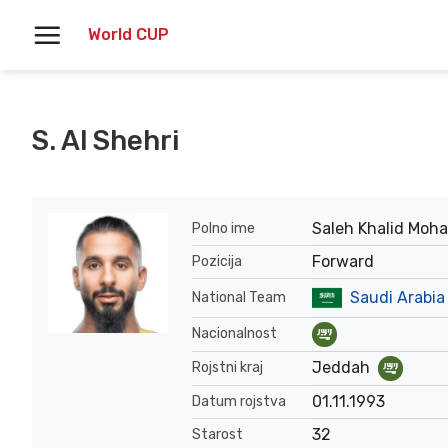
Skoči
World CUP
na
vsebino
S. Al Shehri
Saleh Khalid Moh
Polno ime
Forward
Pozicija
Saudi Arabia
National Team
Nacionalnost
Jeddah
Rojstni kraj
01.11.1993
Datum rojstva
32
Starost