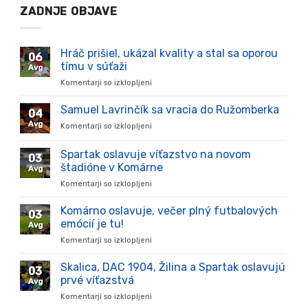
ZADNJE OBJAVE
Hráč prišiel, ukázal kvality a stal sa oporou
06
tímu v súťaži
Avg
Komentarji so izklopljeni
za
Hráč
prišiel,
Samuel Lavrinčík sa vracia do Ružomberka
04
ukázal
Avg
Komentarji so izklopljeni
za
kvality
Samuel
a
Lavrinčík
Spartak oslavuje víťazstvo na novom
stal
03
sa
sa
štadióne v Komárne
Avg
vracia
oporou
Komentarji so izklopljeni
za
do
tímu
Spartak
Ružomberka
v
oslavuje
Komárno oslavuje, večer plný futbalových
súťaži
03
víťazstvo
emócií je tu!
Avg
na
Komentarji so izklopljeni
za
novom
Komárno
štadióne
oslavuje,
Skalica, DAC 1904, Žilina a Spartak oslavujú
v
03
večer
Komárne
prvé víťazstvá
Avg
plný
Komentarji so izklopljeni
za
futbalových