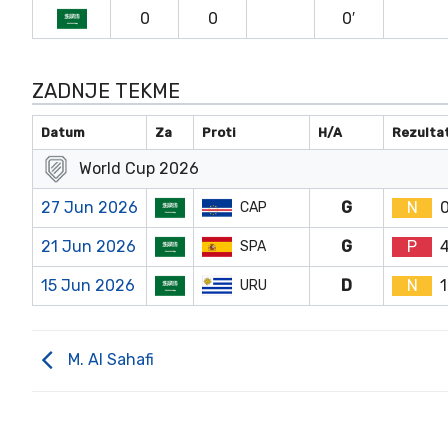
0
0
0′
ZADNJE TEKME
Datum
Za
Proti
H/A
Rezulta
World Cup 2026
27 Jun 2026
G
N
CAP
21 Jun 2026
G
P
SPA
15 Jun 2026
D
N
1
URU
M. Al Sahafi