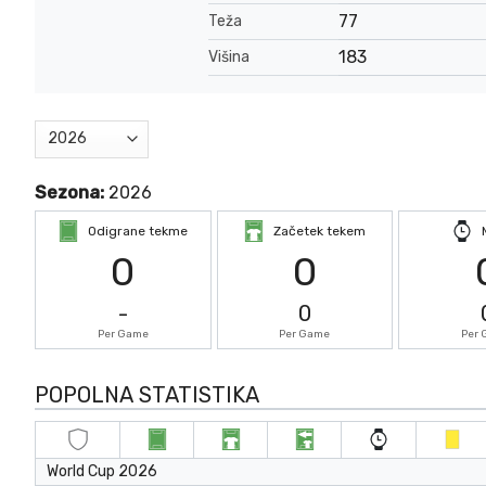
77
Teža
183
Višina
Sezona:
2026
Odigrane tekme
Začetek tekem
0
0
-
0
Per Game
Per Game
Per
POPOLNA STATISTIKA
World Cup 2026