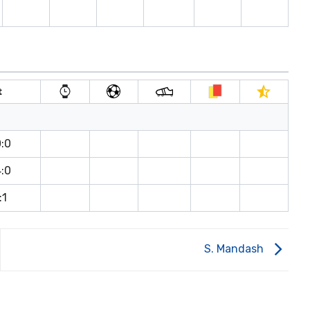
t
0:0
4:0
:1
S. Mandash