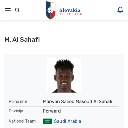
Skoči
na
vsebino
M. Al Sahafi
Marwan Saeed Masoud Al Sahafi
Polno ime
Forward
Pozicija
Saudi Arabia
National Team