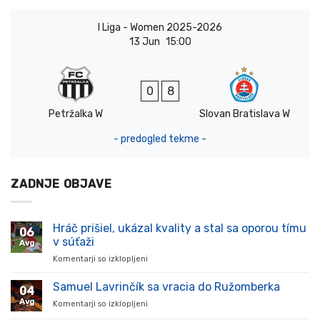
I Liga - Women 2025-2026
13 Jun
15:00
0
8
Petržalka W
Slovan Bratislava W
- predogled tekme -
ZADNJE OBJAVE
Hráč prišiel, ukázal kvality a stal sa oporou tímu
06
v súťaži
Avg
Komentarji so izklopljeni
za
Hráč
prišiel,
Samuel Lavrinčík sa vracia do Ružomberka
04
ukázal
Avg
Komentarji so izklopljeni
za
kvality
Samuel
a