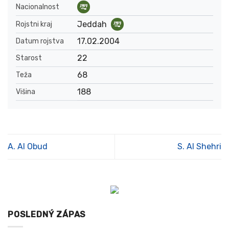
Nacionalnost
Jeddah
Rojstni kraj
17.02.2004
Datum rojstva
22
Starost
68
Teža
188
Višina
A. Al Obud
S. Al Shehri
POSLEDNÝ ZÁPAS