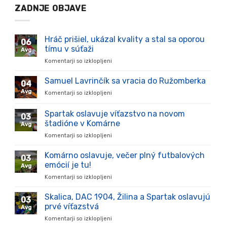
ZADNJE OBJAVE
Hráč prišiel, ukázal kvality a stal sa oporou
06
tímu v súťaži
Avg
Komentarji so izklopljeni
za
Hráč
prišiel,
Samuel Lavrinčík sa vracia do Ružomberka
04
ukázal
Avg
Komentarji so izklopljeni
za
kvality
Samuel
a
Lavrinčík
Spartak oslavuje víťazstvo na novom
stal
03
sa
sa
štadióne v Komárne
Avg
vracia
oporou
Komentarji so izklopljeni
za
do
tímu
Spartak
Ružomberka
v
oslavuje
Komárno oslavuje, večer plný futbalových
súťaži
03
víťazstvo
emócií je tu!
Avg
na
Komentarji so izklopljeni
za
novom
Komárno
štadióne
oslavuje,
Skalica, DAC 1904, Žilina a Spartak oslavujú
v
03
večer
Komárne
prvé víťazstvá
Avg
plný
Komentarji so izklopljeni
za
futbalových