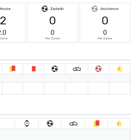
Minute
Zadetki
Asistence
72
0
0
2.0
0
0
 Game
Per Game
Per Game