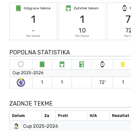
Odigrane tekme
Začetek tekem
1
1
-
1.0
7
Per Game
Per Game
Per
POPOLNA STATISTIKA
Cup 2025-2026
1
1
72′
1
ZADNJE TEKME
Datum
Za
Proti
H/A
Rezultat
Cup 2025-2026