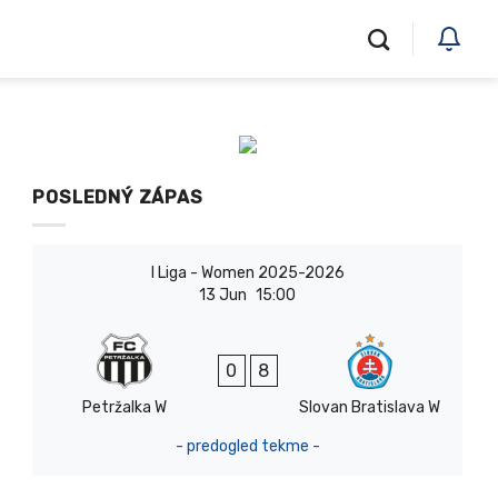
POSLEDNÝ ZÁPAS
I Liga - Women 2025-2026
13 Jun
15:00
0
8
Petržalka W
Slovan Bratislava W
- predogled tekme -