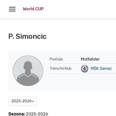
Skoči
World CUP
na
vsebino
P. Simoncic
Midfielder
Pozicija
MŠK Senec
Trenutni klub
Sezona:
2025-2026