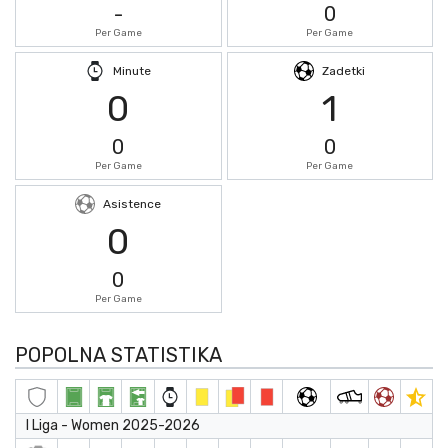
-
0
Per Game
Per Game
Minute
Zadetki
0
1
0
0
Per Game
Per Game
Asistence
0
0
Per Game
POPOLNA STATISTIKA
I Liga - Women 2025-2026