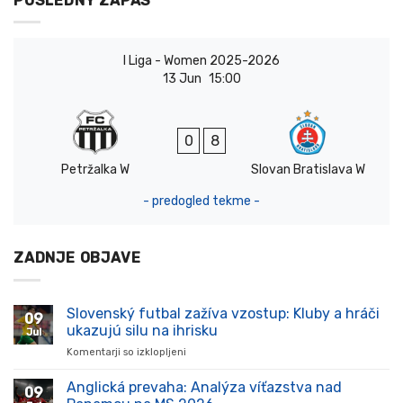
POSLEDNÝ ZÁPAS
I Liga - Women 2025-2026
13 Jun
15:00
0
8
Petržalka W
Slovan Bratislava W
- predogled tekme -
ZADNJE OBJAVE
Slovenský futbal zažíva vzostup: Kluby a hráči
09
ukazujú silu na ihrisku
Jul
Komentarji so izklopljeni
za
Slovenský
futbal
Anglická prevaha: Analýza víťazstva nad
09
zažíva