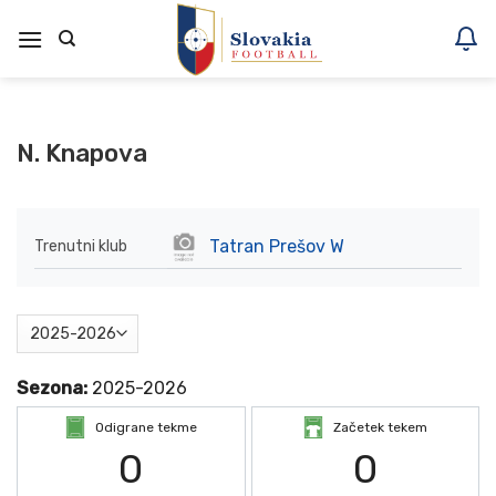
Skoči
na
vsebino
N. Knapova
Tatran Prešov W
Trenutni klub
Sezona:
2025-2026
Odigrane tekme
Začetek tekem
0
0