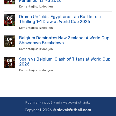
Panamou na MS 2026
Jul
vzostup:
Komentarji so izklopljeni
za
Kluby
Anglická
a
prevaha:
Drama Unfolds: Egypt and Iran Battle to a
hráči
09
Analýza
ukazujú
Thrilling 1-1 Draw at World Cup 2026
Jul
víťazstva
silu
Komentarji so izklopljeni
za
nad
na
Drama
Panamou
ihrisku
Unfolds:
Belgium Dominates New Zealand: A World Cup
na
09
Egypt
MS
Showdown Breakdown
Jul
and
2026
Komentarji so izklopljeni
za
Iran
Belgium
Battle
Dominates
Spain vs Belgium: Clash of Titans at World Cup
to
08
New
a
2026!
Jul
Zealand:
Thrilling
Komentarji so izklopljeni
za
A
1-
Spain
World
1
vs
Cup
Draw
Belgium:
Showdown
at
Clash
Breakdown
World
of
Cup
Titans
2026
at
Podmienky používania webovej stránky
World
Copyright 2026 ©
slovakfutball.com
Cup
2026!