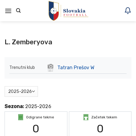
Skoči
na
vsebino
L. Zemberyova
Tatran Prešov W
Trenutni klub
Sezona:
2025-2026
Odigrane tekme
Začetek tekem
0
0