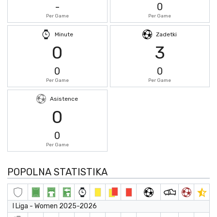
-
0
Per Game
Per Game
Minute
Zadetki
0
3
0
0
Per Game
Per Game
Asistence
0
0
Per Game
POPOLNA STATISTIKA
I Liga - Women 2025-2026