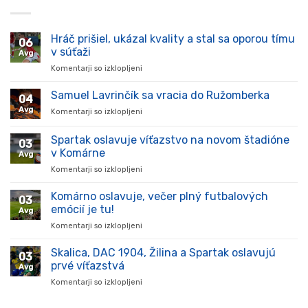
Hráč prišiel, ukázal kvality a stal sa oporou tímu
06
v súťaži
Avg
Komentarji so izklopljeni
za
Hráč
prišiel,
Samuel Lavrinčík sa vracia do Ružomberka
04
ukázal
Avg
Komentarji so izklopljeni
za
kvality
Samuel
a
Lavrinčík
Spartak oslavuje víťazstvo na novom štadióne
stal
03
sa
sa
v Komárne
Avg
vracia
oporou
Komentarji so izklopljeni
za
do
tímu
Spartak
Ružomberka
v
oslavuje
Komárno oslavuje, večer plný futbalových
súťaži
03
víťazstvo
emócií je tu!
Avg
na
Komentarji so izklopljeni
za
novom
Komárno
štadióne
oslavuje,
Skalica, DAC 1904, Žilina a Spartak oslavujú
v
03
večer
Komárne
prvé víťazstvá
Avg
plný
Komentarji so izklopljeni
za
futbalových
Skalica,
emócií
DAC
je