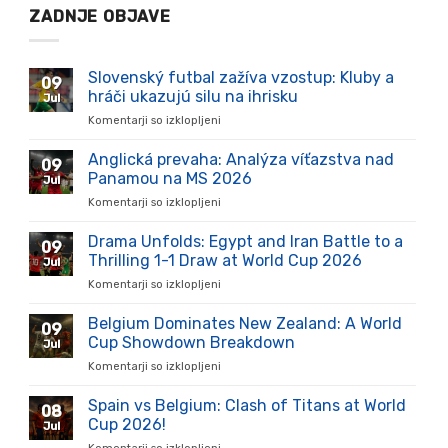
ZADNJE OBJAVE
Slovenský futbal zažíva vzostup: Kluby a
09
hráči ukazujú silu na ihrisku
Jul
Komentarji so izklopljeni
za
Slovenský
futbal
Anglická prevaha: Analýza víťazstva nad
09
zažíva
Panamou na MS 2026
Jul
vzostup:
Komentarji so izklopljeni
za
Kluby
Anglická
a
prevaha:
Drama Unfolds: Egypt and Iran Battle to a
hráči
09
Analýza
ukazujú
Thrilling 1-1 Draw at World Cup 2026
Jul
víťazstva
silu
Komentarji so izklopljeni
za
nad
na
Drama
Panamou
ihrisku
Unfolds:
Belgium Dominates New Zealand: A World
na
09
Egypt
MS
Cup Showdown Breakdown
Jul
and
2026
Komentarji so izklopljeni
za
Iran
Belgium
Battle
Dominates
Spain vs Belgium: Clash of Titans at World
to
08
New
a
Cup 2026!
Jul
Zealand:
Thrilling