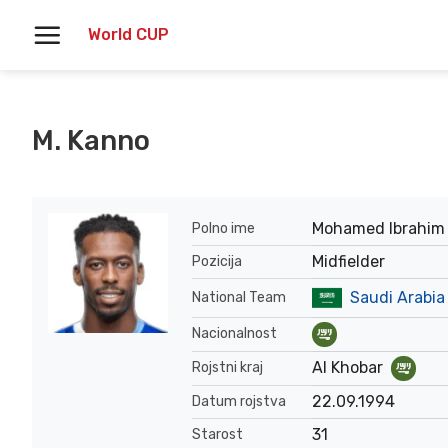
Skoči
World CUP
na
vsebino
M. Kanno
Mohamed Ibrahim 
Polno ime
Midfielder
Pozicija
Saudi Arabia
National Team
Nacionalnost
Al Khobar
Rojstni kraj
22.09.1994
Datum rojstva
31
Starost