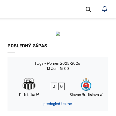
POSLEDNÝ ZÁPAS
I Liga - Women 2025-2026
13 Jun
15:00
0
8
Petržalka W
Slovan Bratislava W
- predogled tekme -