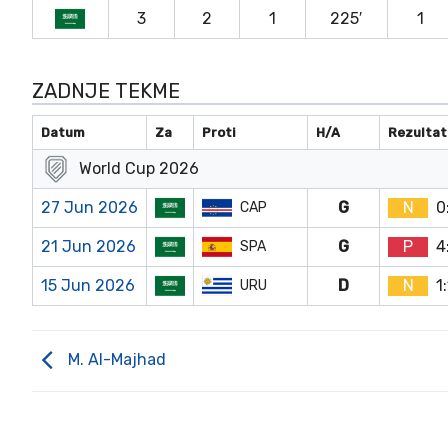
3
2
1
225′
1
ZADNJE TEKME
Datum
Za
Proti
H/A
Rezultat
World Cup 2026
27 Jun 2026
G
N
0
CAP
21 Jun 2026
G
P
4
SPA
15 Jun 2026
D
N
1
URU
M. Al-Majhad