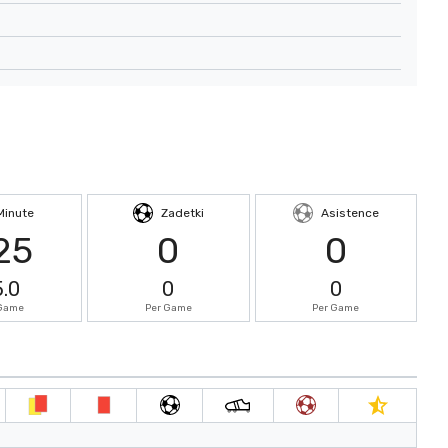
Minute
Zadetki
Asistence
25
0
0
5.0
0
0
 Game
Per Game
Per Game