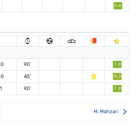
6.8
:0
90`
7.0
:0
45`
6.3
:1
90`
7.0
M. Mahzari