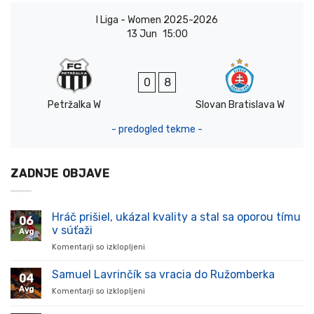
I Liga - Women 2025-2026
13 Jun
15:00
0
8
Petržalka W
Slovan Bratislava W
- predogled tekme -
ZADNJE OBJAVE
Hráč prišiel, ukázal kvality a stal sa oporou tímu
06
v súťaži
Avg
Komentarji so izklopljeni
za
Hráč
prišiel,
Samuel Lavrinčík sa vracia do Ružomberka
04
ukázal
Avg
Komentarji so izklopljeni
za
kvality
Samuel
a