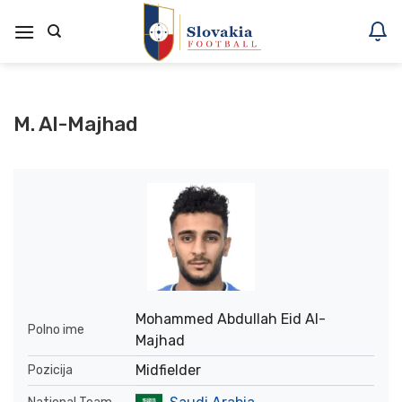
Skoči
na
vsebino
M. Al-Majhad
Mohammed Abdullah Eid Al-
Polno ime
Majhad
Midfielder
Pozicija