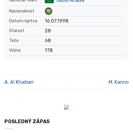
Saudi Arabia
National Team
Nacionalnost
16.07.1998
Datum rojstva
28
Starost
68
Teža
178
Višina
A. Al Khaibari
M. Kanno
POSLEDNÝ ZÁPAS