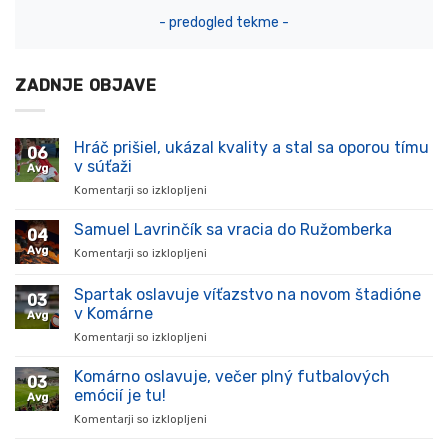
- predogled tekme -
ZADNJE OBJAVE
Hráč prišiel, ukázal kvality a stal sa oporou tímu
06
v súťaži
Avg
Komentarji so izklopljeni
za
Hráč
prišiel,
Samuel Lavrinčík sa vracia do Ružomberka
04
ukázal
Avg
Komentarji so izklopljeni
za
kvality
Samuel
a
Lavrinčík
Spartak oslavuje víťazstvo na novom štadióne
stal
03
sa
sa
v Komárne
Avg
vracia
oporou
Komentarji so izklopljeni
za
do
tímu
Spartak
Ružomberka
v
oslavuje
Komárno oslavuje, večer plný futbalových
súťaži
03
víťazstvo
emócií je tu!
Avg
na
Komentarji so izklopljeni
za
novom
Komárno
štadióne