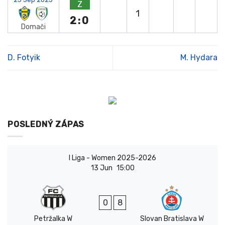
Z
1
2:0
Domači
D. Fotyik
M. Hydara
POSLEDNÝ ZÁPAS
I Liga - Women 2025-2026
13 Jun
15:00
0
8
Petržalka W
Slovan Bratislava W