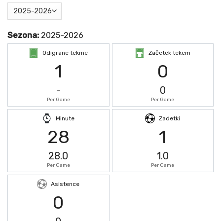
Sezona:
2025-2026
Odigrane tekme
Začetek tekem
1
0
-
0
Per Game
Per Game
Minute
Zadetki
28
1
28.0
1.0
Per Game
Per Game
Asistence
0