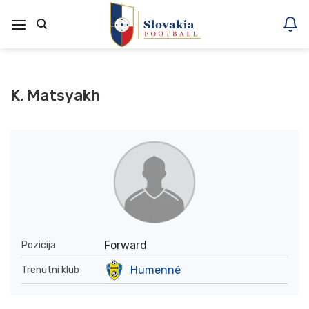
Skoči
na
vsebino
K. Matsyakh
Forward
Pozicija
Humenné
Trenutni klub