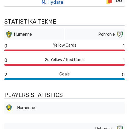
60'
M. Hydara
STATISTIKA TEKME
Humenné
Pohronie
Yellow Cards
0
1
2d Yellow / Red Cards
0
1
Goals
2
0
PLAYERS STATISTICS
Humenné
Pohronie