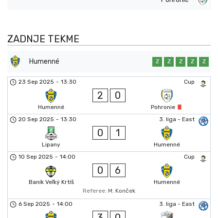
ZADNJE TEKME
Humenné
Z
Z
Z
Z
Z
23 Sep 2025
-
13:30
Cup
2
0
Humenné
Pohronie
20 Sep 2025
-
13:30
3. liga - East
0
1
Lipany
Humenné
10 Sep 2025
-
14:00
Cup
0
6
Baník Veľký Krtíš
Humenné
Referee:
M. Konček
6 Sep 2025
-
14:00
3. liga - East
3
0