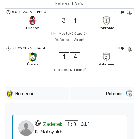
Referee:
T. Vaňo
6 Sep 2025
-
14:00
2. liga
3
1
Púchov
Pohronie
Mestský štadión
Referee:
I. Valent
3 Sep 2025
-
14:30
Cup
1
4
Čierne
Pohronie
Referee:
K. Micheľ
Humenné
Pohronie
Zadetek
31'
1:0
K. Matsyakh