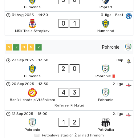
Humenné
Poprad
31 Avg 2025
-
14:30
3. liga - East
0
1
MSK Tesla Stropkov
Humenné
Pohronie
N
Z
N
N
Z
23 Sep 2025
-
13:30
Cup
2
0
Humenné
Pohronie
20 Sep 2025
-
13:30
2. liga
4
3
Baník Lehota p.Vtáčnikom
Pohronie
Referee:
F. Matej
12 Sep 2025
-
15:00
2. liga
1
2
Pohronie
Petržalka
Futbalový štadión Žiar nad Hronom