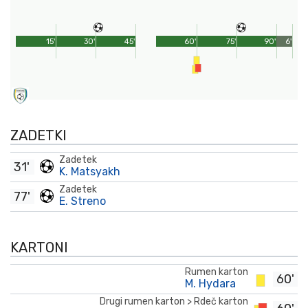
15'
30'
45'
60'
75'
90'
6'
ZADETKI
Zadetek
31'
K. Matsyakh
Zadetek
77'
E. Streno
KARTONI
Rumen karton
60'
M. Hydara
Drugi rumen karton > Rdeč karton