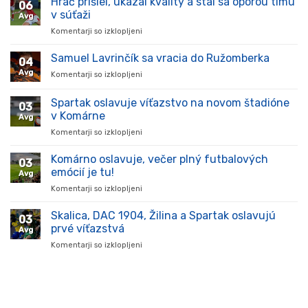
Hráč prišiel, ukázal kvality a stal sa oporou tímu
06
v súťaži
Avg
Komentarji so izklopljeni
za
Hráč
prišiel,
Samuel Lavrinčík sa vracia do Ružomberka
04
ukázal
Avg
Komentarji so izklopljeni
za
kvality
Samuel
a
Lavrinčík
Spartak oslavuje víťazstvo na novom štadióne
stal
03
sa
sa
v Komárne
Avg
vracia
oporou
Komentarji so izklopljeni
za
do
tímu
Spartak
Ružomberka
v
oslavuje
Komárno oslavuje, večer plný futbalových
súťaži
03
víťazstvo
emócií je tu!
Avg
na
Komentarji so izklopljeni
za
novom
Komárno
štadióne
oslavuje,
Skalica, DAC 1904, Žilina a Spartak oslavujú
v
03
večer
Komárne
prvé víťazstvá
Avg
plný
Komentarji so izklopljeni
za
futbalových
Skalica,
emócií
DAC
je
1904,
tu!
Žilina
a