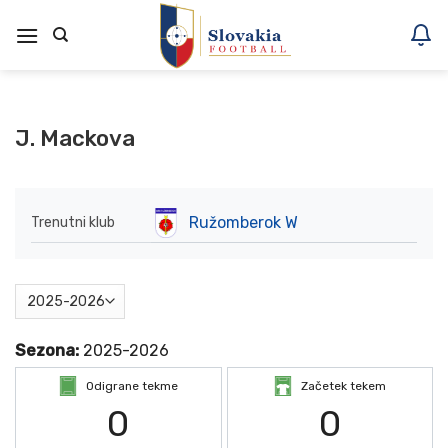
Skoči
na
vsebino
J. Mackova
Ružomberok W
Trenutni klub
Sezona:
2025-2026
Odigrane tekme
Začetek tekem
0
0