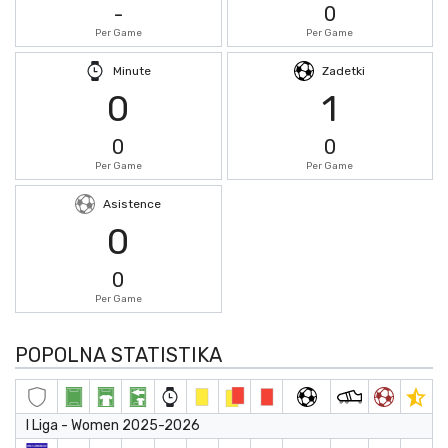
-
0
Per Game
Per Game
Minute
Zadetki
0
1
0
0
Per Game
Per Game
Asistence
0
0
Per Game
POPOLNA STATISTIKA
I Liga - Women 2025-2026