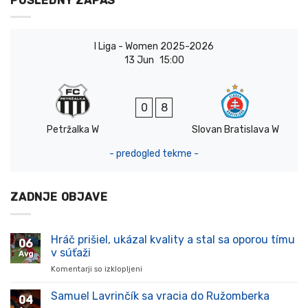
POSLEDNÝ ZÁPAS
I Liga - Women 2025-2026
13 Jun
15:00
0
8
Petržalka W
Slovan Bratislava W
- predogled tekme -
ZADNJE OBJAVE
Hráč prišiel, ukázal kvality a stal sa oporou tímu
06
v súťaži
Avg
Komentarji so izklopljeni
za
Hráč
prišiel,
Samuel Lavrinčík sa vracia do Ružomberka
04
ukázal