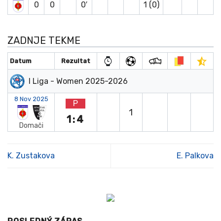
0
0
0′
1 (0)
ZADNJE TEKME
Datum
Rezultat
I Liga - Women 2025-2026
8 Nov 2025
P
1
1:4
Domači
K. Zustakova
E. Palkova