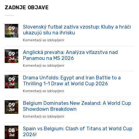
ZADNJE OBJAVE
Slovenský futbal zažíva vzostup: Kluby a hráči
09
ukazujú silu na ihrisku
Jul
Komentarji so izklopljeni
za
Slovenský
futbal
Anglická prevaha: Analýza víťazstva nad
09
zažíva
Panamou na MS 2026
Jul
vzostup:
Komentarji so izklopljeni
za
Kluby
Anglická
a
prevaha:
Drama Unfolds: Egypt and Iran Battle to a
hráči
09
Analýza
ukazujú
Thrilling 1-1 Draw at World Cup 2026
Jul
víťazstva
silu
Komentarji so izklopljeni
za
nad
na
Drama
Panamou
ihrisku
Unfolds:
Belgium Dominates New Zealand: A World Cup
na
09
Egypt
MS
Showdown Breakdown
Jul
and
2026
Komentarji so izklopljeni
za
Iran
Belgium
Battle
Dominates
Spain vs Belgium: Clash of Titans at World Cup
to
08
New
a
2026!
Jul
Zealand:
Thrilling