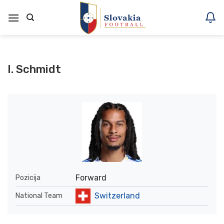
Skoči
na
vsebino
I. Schmidt
Forward
Pozicija
Switzerland
National Team