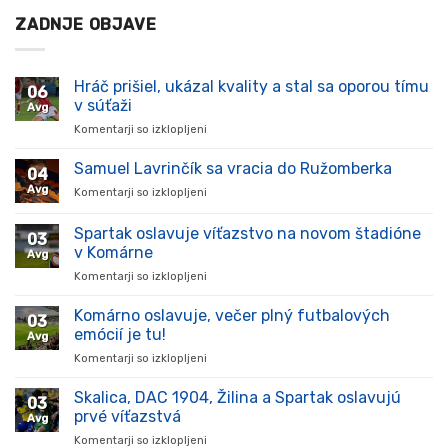
ZADNJE OBJAVE
Hráč prišiel, ukázal kvality a stal sa oporou tímu
06
v súťaži
Avg
Komentarji so izklopljeni
za
Hráč
prišiel,
Samuel Lavrinčík sa vracia do Ružomberka
04
ukázal
Avg
Komentarji so izklopljeni
za
kvality
Samuel
a
Lavrinčík
Spartak oslavuje víťazstvo na novom štadióne
stal
03
sa
sa
v Komárne
Avg
vracia
oporou
Komentarji so izklopljeni
za
do
tímu
Spartak
Ružomberka
v
oslavuje
Komárno oslavuje, večer plný futbalových
súťaži
03
víťazstvo
emócií je tu!
Avg
na
Komentarji so izklopljeni
za
novom
Komárno
štadióne
oslavuje,
Skalica, DAC 1904, Žilina a Spartak oslavujú
v
03
večer
Komárne
prvé víťazstvá
Avg
plný
Komentarji so izklopljeni
za
futbalových