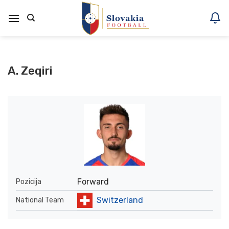
Skoči
na
vsebino
A. Zeqiri
Forward
Pozicija
Switzerland
National Team