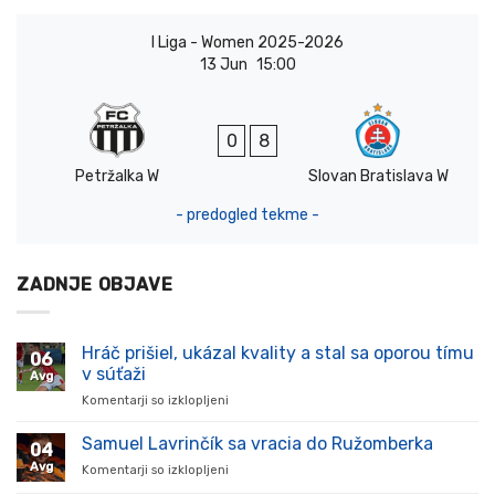
I Liga - Women 2025-2026
13 Jun
15:00
0
8
Petržalka W
Slovan Bratislava W
- predogled tekme -
ZADNJE OBJAVE
Hráč prišiel, ukázal kvality a stal sa oporou tímu
06
v súťaži
Avg
Komentarji so izklopljeni
za
Hráč
prišiel,
Samuel Lavrinčík sa vracia do Ružomberka
04
ukázal
Avg
Komentarji so izklopljeni
za
kvality
Samuel
a