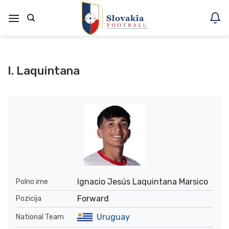
Skoči
na
vsebino
I. Laquintana
Ignacio Jesús Laquintana Marsico
Polno ime
Forward
Pozicija
Uruguay
National Team