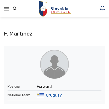
Skoči
na
vsebino
F. Martinez
Forward
Pozicija
Uruguay
National Team