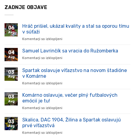
ZADNJE OBJAVE
Hráč prišiel, ukázal kvality a stal sa oporou tímu
06
v súťaži
Avg
Komentarji so izklopljeni
za
Hráč
prišiel,
Samuel Lavrinčík sa vracia do Ružomberka
04
ukázal
Avg
Komentarji so izklopljeni
za
kvality
Samuel
a
Lavrinčík
Spartak oslavuje víťazstvo na novom štadióne
stal
03
sa
sa
v Komárne
Avg
vracia
oporou
Komentarji so izklopljeni
za
do
tímu
Spartak
Ružomberka
v
oslavuje
Komárno oslavuje, večer plný futbalových
súťaži
03
víťazstvo
emócií je tu!
Avg
na
Komentarji so izklopljeni
za
novom
Komárno
štadióne
oslavuje,
Skalica, DAC 1904, Žilina a Spartak oslavujú
v
03
večer
Komárne
prvé víťazstvá
Avg
plný
Komentarji so izklopljeni
za
futbalových