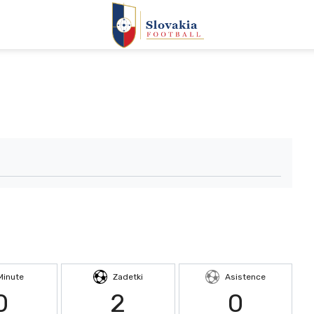
Minute
Zadetki
Asistence
0
2
0