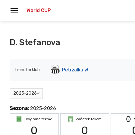
Skoči
World CUP
na
vsebino
D. Stefanova
Petržalka W
Trenutni klub
Sezona:
2025-2026
Odigrane tekme
Začetek tekem
0
0