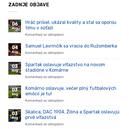
ZADNJE OBJAVE
Hráč prišiel, ukázal kvality a stal sa oporou
06
tímu v súťaži
Avg
Komentarji so izklopljeni
za
Hráč
prišiel,
Samuel Lavrinčík sa vracia do Ružomberka
04
ukázal
Avg
Komentarji so izklopljeni
za
kvality
Samuel
a
Lavrinčík
Spartak oslavuje víťazstvo na novom
stal
03
sa
sa
štadióne v Komárne
Avg
vracia
oporou
Komentarji so izklopljeni
za
do
tímu
Spartak
Ružomberka
v
oslavuje
Komárno oslavuje, večer plný futbalových
súťaži
03
víťazstvo
emócií je tu!
Avg
na
Komentarji so izklopljeni
za
novom
Komárno
štadióne
oslavuje,
Skalica, DAC 1904, Žilina a Spartak oslavujú
v
03
večer
Komárne
prvé víťazstvá
Avg
plný
Komentarji so izklopljeni
za
futbalových