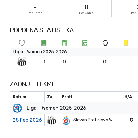
-
0
Per Game
Per Game
Per
POPOLNA STATISTIKA
I Liga - Women 2025-2026
0
0
0′
ZADNJE TEKME
Datum
Za
Proti
H/A
I Liga - Women 2025-2026
28 Feb 2026
G
Slovan Bratislava W