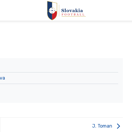
ava
J. Toman