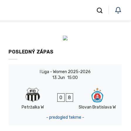
POSLEDNÝ ZÁPAS
I Liga - Women 2025-2026
13 Jun
15:00
0
8
Petržalka W
Slovan Bratislava W
- predogled tekme -