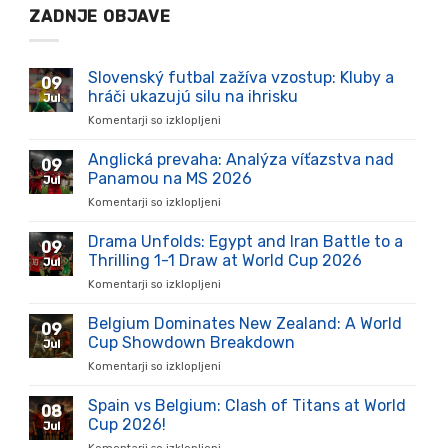
ZADNJE OBJAVE
Slovenský futbal zažíva vzostup: Kluby a
09
hráči ukazujú silu na ihrisku
Jul
Komentarji so izklopljeni
za
Slovenský
futbal
Anglická prevaha: Analýza víťazstva nad
09
zažíva
Panamou na MS 2026
Jul
vzostup:
Komentarji so izklopljeni
za
Kluby
Anglická
a
prevaha:
Drama Unfolds: Egypt and Iran Battle to a
hráči
09
Analýza
ukazujú
Thrilling 1-1 Draw at World Cup 2026
Jul
víťazstva
silu
Komentarji so izklopljeni
za
nad
na
Drama
Panamou
ihrisku
Unfolds:
Belgium Dominates New Zealand: A World
na
09
Egypt
MS
Cup Showdown Breakdown
Jul
and
2026
Komentarji so izklopljeni
za
Iran
Belgium
Battle
Dominates
Spain vs Belgium: Clash of Titans at World
to
08
New
a
Cup 2026!
Jul
Zealand:
Thrilling