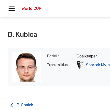
Skoči
World CUP
na
vsebino
D. Kubica
Goalkeeper
Pozicija
Spartak Myj
Trenutni klub
P. Opalek