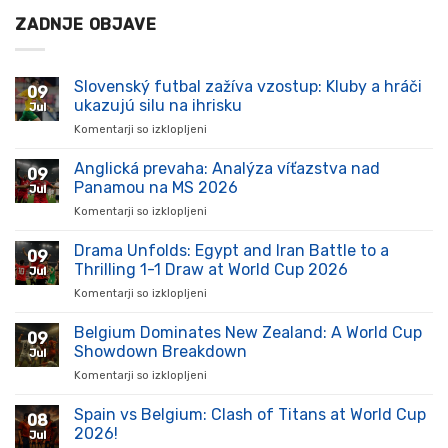
ZADNJE OBJAVE
Slovenský futbal zažíva vzostup: Kluby a hráči
09
ukazujú silu na ihrisku
Jul
Komentarji so izklopljeni
za
Slovenský
futbal
Anglická prevaha: Analýza víťazstva nad
09
zažíva
Panamou na MS 2026
Jul
vzostup:
Komentarji so izklopljeni
za
Kluby
Anglická
a
prevaha:
Drama Unfolds: Egypt and Iran Battle to a
hráči
09
Analýza
ukazujú
Thrilling 1-1 Draw at World Cup 2026
Jul
víťazstva
silu
Komentarji so izklopljeni
za
nad
na
Drama
Panamou
ihrisku
Unfolds:
Belgium Dominates New Zealand: A World Cup
na
09
Egypt
MS
Showdown Breakdown
Jul
and
2026
Komentarji so izklopljeni
za
Iran
Belgium
Battle
Dominates
Spain vs Belgium: Clash of Titans at World Cup
to
08
New
a
2026!
Jul
Zealand:
Thrilling