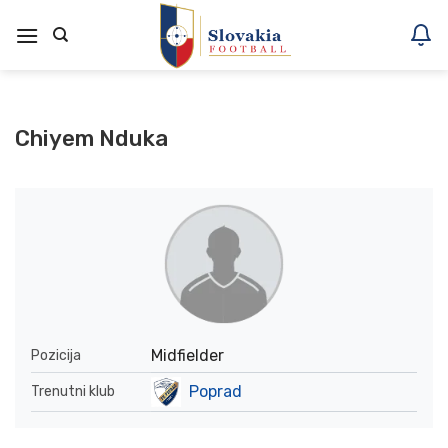
Skoči
na
vsebino
Chiyem Nduka
Midfielder
Pozicija
Poprad
Trenutni klub