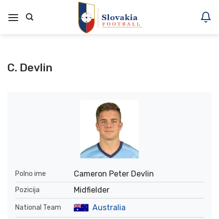
Skoči
na
vsebino
C. Devlin
Cameron Peter Devlin
Polno ime
Midfielder
Pozicija
Australia
National Team