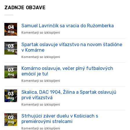
ZADNJE OBJAVE
Samuel Lavrinčík sa vracia do Ružomberka
04
Avg
Komentarji so izklopljeni
za
Samuel
Lavrinčík
Spartak oslavuje víťazstvo na novom štadióne
03
sa
v Komárne
Avg
vracia
Komentarji so izklopljeni
za
do
Spartak
Ružomberka
oslavuje
Komárno oslavuje, večer plný futbalových
03
víťazstvo
emócií je tu!
Avg
na
Komentarji so izklopljeni
za
novom
Komárno
štadióne
oslavuje,
Skalica, DAC 1904, Žilina a Spartak oslavujú
v
03
večer
Komárne
prvé víťazstvá
Avg
plný
Komentarji so izklopljeni
za
futbalových
Skalica,
emócií
DAC
Strhujúci záver duelu v Košiciach s
je
02
1904,
tu!
premiérovými strelcami
Avg
Žilina
Komentarji so izklopljeni
za
a