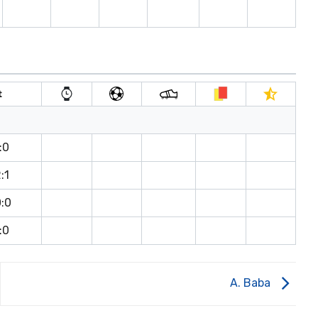
t
:0
:1
0:0
:0
A. Baba