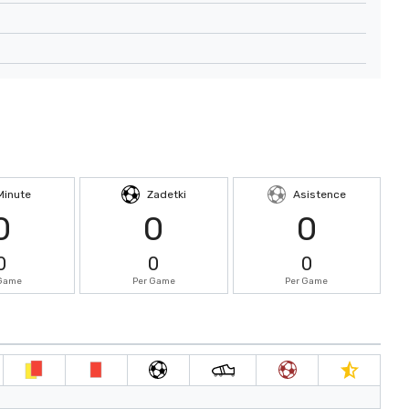
Minute
Zadetki
Asistence
0
0
0
0
0
0
 Game
Per Game
Per Game