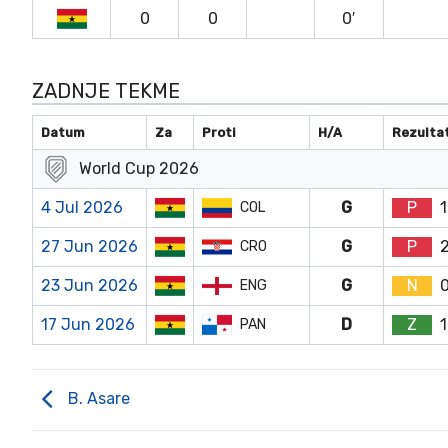
0
0
0′
ZADNJE TEKME
Datum
Za
Proti
H/A
Rezulta
World Cup 2026
4 Jul 2026
G
P
1
COL
27 Jun 2026
G
P
2
CRO
23 Jun 2026
G
N
ENG
17 Jun 2026
D
Z
1
PAN
B. Asare