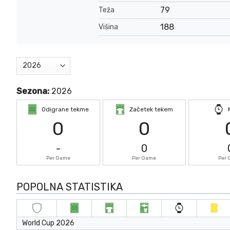
79
Teža
188
Višina
Sezona:
2026
Odigrane tekme
Začetek tekem
0
0
-
0
Per Game
Per Game
Per
POPOLNA STATISTIKA
World Cup 2026