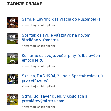
ZADNJE OBJAVE
Samuel Lavrinčík sa vracia do Ružomberka
04
Avg
Komentarji so izklopljeni
za
Samuel
Lavrinčík
Spartak oslavuje víťazstvo na novom
03
sa
štadióne v Komárne
Avg
vracia
Komentarji so izklopljeni
za
do
Spartak
Ružomberka
oslavuje
Komárno oslavuje, večer plný futbalových
03
víťazstvo
emócií je tu!
Avg
na
Komentarji so izklopljeni
za
novom
Komárno
štadióne
oslavuje,
Skalica, DAC 1904, Žilina a Spartak oslavujú
v
03
večer
Komárne
prvé víťazstvá
Avg
plný
Komentarji so izklopljeni
za
futbalových
Skalica,
emócií
DAC
Strhujúci záver duelu v Košiciach s
je
02
1904,
tu!
premiérovými strelcami
Avg
Žilina
Komentarji so izklopljeni
za
a