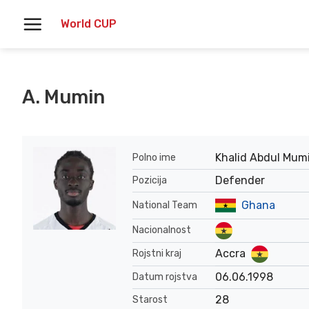
Skoči
World CUP
na
vsebino
A. Mumin
Khalid Abdul Mum
Polno ime
Defender
Pozicija
Ghana
National Team
Nacionalnost
Accra
Rojstni kraj
06.06.1998
Datum rojstva
28
Starost