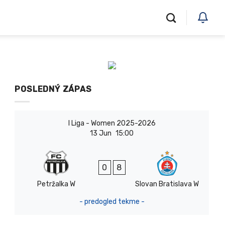
POSLEDNÝ ZÁPAS
I Liga - Women 2025-2026
13 Jun
15:00
0
8
Petržalka W
Slovan Bratislava W
- predogled tekme -