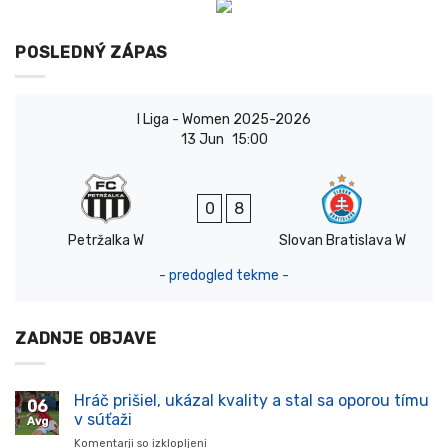
POSLEDNÝ ZÁPAS
I Liga - Women 2025-2026
13 Jun
15:00
0
8
Petržalka W
Slovan Bratislava W
- predogled tekme -
ZADNJE OBJAVE
Hráč prišiel, ukázal kvality a stal sa oporou tímu
06
v súťaži
Avg
Komentarji so izklopljeni
za