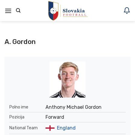
Skoči
na
vsebino
A. Gordon
Anthony Michael Gordon
Polno ime
Forward
Pozicija
England
National Team