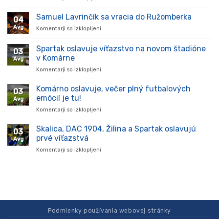
Hráč
prišiel,
Samuel Lavrinčík sa vracia do Ružomberka
04
ukázal
Avg
Komentarji so izklopljeni
za
kvality
Samuel
a
Lavrinčík
Spartak oslavuje víťazstvo na novom štadióne
stal
03
sa
sa
v Komárne
Avg
vracia
oporou
Komentarji so izklopljeni
za
do
tímu
Spartak
Ružomberka
v
oslavuje
Komárno oslavuje, večer plný futbalových
súťaži
03
víťazstvo
emócií je tu!
Avg
na
Komentarji so izklopljeni
za
novom
Komárno
štadióne
oslavuje,
Skalica, DAC 1904, Žilina a Spartak oslavujú
v
03
večer
Komárne
prvé víťazstvá
Avg
plný
Komentarji so izklopljeni
za
futbalových
Skalica,
emócií
DAC
je
1904,
tu!
Žilina
a
Spartak
oslavujú
Podmienky používania webovej stránky
prvé