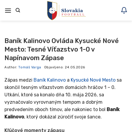
Skoči
na
vsebino
Baník Kalinovo Ovláda Kysucké Nové
Mesto: Tesné Víťazstvo 1-0 v
Napínavom Zápase
Author:
Tomáš Varga
Objavljeno:
24.05.2026
Zápas medzi
Baník Kalinovo
a
Kysucké Nové Mesto
sa
skončil tesným víťazstvom domácich hráčov 1 – 0.
Utkání, ktoré sa konalo dňa 10. mája 2026, sa
vyznačovalo vyrovnaným tempom a dobrým
predvedením oboch tímov, ale nakoniec to bol
Baník
Kalinovo
, ktorý dokázal zúročiť svoje šance.
Kľúčové momenty zápasu