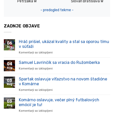
Petržalka W
Slovan Bratislava W
- predogled tekme -
ZADNJE OBJAVE
Hráč prišiel, ukázal kvality a stal sa oporou tímu
06
v súťaži
Avg
Komentarji so izklopljeni
za
Hráč
prišiel,
Samuel Lavrinčík sa vracia do Ružomberka
04
ukázal
Avg
Komentarji so izklopljeni
za
kvality
Samuel
a
Lavrinčík
Spartak oslavuje víťazstvo na novom štadióne
stal
03
sa
sa
v Komárne
Avg
vracia
oporou
Komentarji so izklopljeni
za
do
tímu
Spartak
Ružomberka
v
oslavuje
Komárno oslavuje, večer plný futbalových
súťaži
03
víťazstvo
emócií je tu!
Avg
na
Komentarji so izklopljeni
za
novom