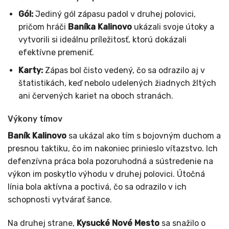
Gól:
Jediný gól zápasu padol v druhej polovici,
pričom hráči
Baníka Kalinovo
ukázali svoje útoky a
vytvorili si ideálnu príležitosť, ktorú dokázali
efektívne premeniť.
Karty:
Zápas bol čisto vedený, čo sa odrazilo aj v
štatistikách, keď nebolo udelených žiadnych žltých
ani červených kariet na oboch stranách.
Výkony tímov
Baník Kalinovo
sa ukázal ako tím s bojovným duchom a
presnou taktiku, čo im nakoniec prinieslo vítazstvo. Ich
defenzívna práca bola pozoruhodná a sústredenie na
výkon im poskytlo výhodu v druhej polovici. Útočná
línia bola aktívna a poctivá, čo sa odrazilo v ich
schopnosti vytvárať šance.
Na druhej strane,
Kysucké Nové Mesto
sa snažilo o