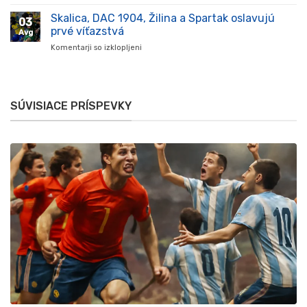
Komárno
štadióne
oslavuje,
Skalica, DAC 1904, Žilina a Spartak oslavujú
v
03
večer
Komárne
prvé víťazstvá
Avg
plný
Komentarji so izklopljeni
za
futbalových
Skalica,
emócií
DAC
je
1904,
tu!
Žilina
SÚVISIACE PRÍSPEVKY
a
Spartak
oslavujú
prvé
víťazstvá