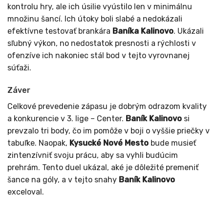
kontrolu hry, ale ich úsilie vyústilo len v minimálnu
množinu šancí. Ich útoky boli slabé a nedokázali
efektívne testovať brankára
Baníka Kalinovo
. Ukázali
sľubný výkon, no nedostatok presnosti a rýchlosti v
ofenzíve ich nakoniec stál bod v tejto vyrovnanej
súťaži.
Záver
Celkové prevedenie zápasu je dobrým odrazom kvality
a konkurencie v 3. lige – Center.
Baník Kalinovo
si
prevzalo tri body, čo im pomôže v boji o vyššie priečky v
tabuľke. Naopak,
Kysucké Nové Mesto
bude musieť
zintenzívniť svoju prácu, aby sa vyhli budúcim
prehrám. Tento duel ukázal, aké je dôležité premeniť
šance na góly, a v tejto snahy
Baník Kalinovo
exceloval.