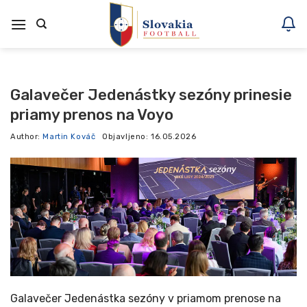
Skoči
na
vsebino
Galavečer Jedenástky sezóny prinesie
priamy prenos na Voyo
Author:
Martin Kováč
Objavljeno:
16.05.2026
Galavečer Jedenástka sezóny v priamom prenose na