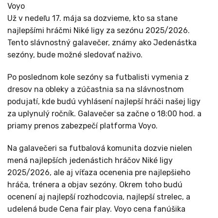
Voyo
Už v nedeľu 17. mája sa dozvieme, kto sa stane
najlepšími hráčmi Niké ligy za sezónu 2025/2026.
Tento slávnostný galavečer, známy ako Jedenástka
sezóny, bude možné sledovať naživo.
Po poslednom kole sezóny sa futbalisti vymenia z
dresov na obleky a zúčastnia sa na slávnostnom
podujatí, kde budú vyhlásení najlepší hráči našej ligy
za uplynulý ročník. Galavečer sa začne o 18:00 hod. a
priamy prenos zabezpečí platforma Voyo.
Na galavečeri sa futbalová komunita dozvie nielen
mená najlepších jedenástich hráčov Niké ligy
2025/2026, ale aj víťaza ocenenia pre najlepšieho
hráča, trénera a objav sezóny. Okrem toho budú
ocenení aj najlepší rozhodcovia, najlepší strelec, a
udelená bude Cena fair play. Voyo cena fanúšika