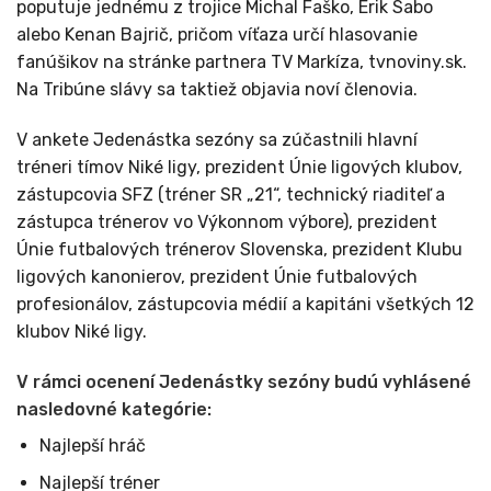
poputuje jednému z trojice Michal Faško, Erik Sabo
alebo Kenan Bajrič, pričom víťaza určí hlasovanie
fanúšikov na stránke partnera TV Markíza, tvnoviny.sk.
Na Tribúne slávy sa taktiež objavia noví členovia.
V ankete Jedenástka sezóny sa zúčastnili hlavní
tréneri tímov Niké ligy, prezident Únie ligových klubov,
zástupcovia SFZ (tréner SR „21“, technický riaditeľ a
zástupca trénerov vo Výkonnom výbore), prezident
Únie futbalových trénerov Slovenska, prezident Klubu
ligových kanonierov, prezident Únie futbalových
profesionálov, zástupcovia médií a kapitáni všetkých 12
klubov Niké ligy.
V rámci ocenení Jedenástky sezóny budú vyhlásené
nasledovné kategórie:
Najlepší hráč
Najlepší tréner