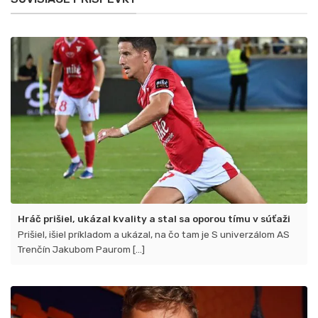
Spartak
oslavujú
prvé
víťazstvá
Hráč prišiel, ukázal kvality a stal sa oporou tímu v súťaži
Prišiel, išiel príkladom a ukázal, na čo tam je S univerzálom AS
Trenčín Jakubom Paurom [...]