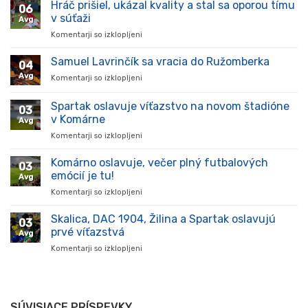
Hráč prišiel, ukázal kvality a stal sa oporou tímu
06
v súťaži
Avg
Komentarji so izklopljeni
za
Hráč
prišiel,
Samuel Lavrinčík sa vracia do Ružomberka
04
ukázal
Avg
Komentarji so izklopljeni
za
kvality
Samuel
a
Lavrinčík
Spartak oslavuje víťazstvo na novom štadióne
stal
03
sa
sa
v Komárne
Avg
vracia
oporou
Komentarji so izklopljeni
za
do
tímu
Spartak
Ružomberka
v
oslavuje
Komárno oslavuje, večer plný futbalových
súťaži
03
víťazstvo
emócií je tu!
Avg
na
Komentarji so izklopljeni
za
novom
Komárno
štadióne
oslavuje,
Skalica, DAC 1904, Žilina a Spartak oslavujú
v
03
večer
Komárne
prvé víťazstvá
Avg
plný
Komentarji so izklopljeni
za
futbalových
Skalica,
emócií
DAC
je
1904,
tu!
Žilina
SÚVISIACE PRÍSPEVKY
a