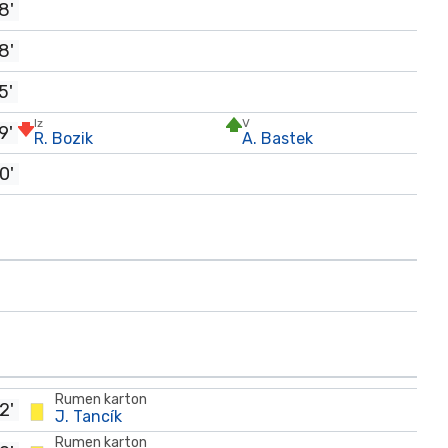
8'
8'
5'
Iz
V
9'
R. Bozik
A. Bastek
0'
Rumen karton
2'
J. Tancík
Rumen karton