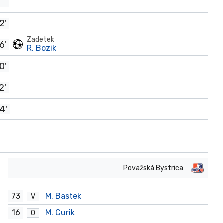
'
2'
Zadetek
6'
R. Bozik
0'
2'
4'
Považská Bystrica
73
M. Bastek
V
16
M. Curik
O