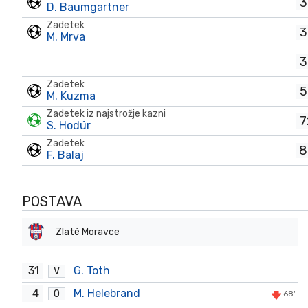
3
D. Baumgartner
Zadetek
3
M. Mrva
3
Zadetek
5
M. Kuzma
Zadetek iz najstrožje kazni
7
S. Hodúr
Zadetek
8
F. Balaj
POSTAVA
Zlaté Moravce
31
G. Toth
V
4
M. Helebrand
O
68'