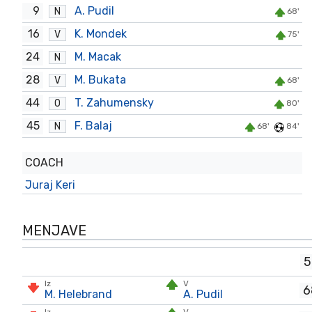
9
A. Pudil
N
68'
16
K. Mondek
V
75'
24
M. Macak
N
28
M. Bukata
V
68'
44
T. Zahumensky
O
80'
45
F. Balaj
N
68'
84'
COACH
Juraj Keri
MENJAVE
5
Iz
V
6
M. Helebrand
A. Pudil