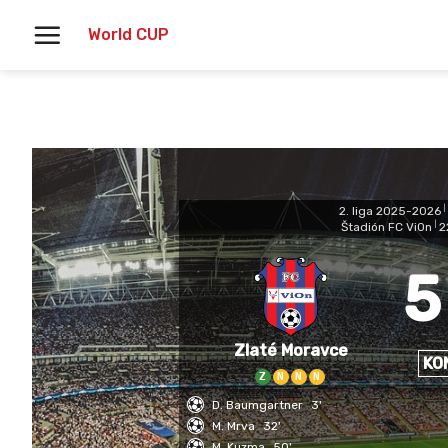
Skoči
World CUP
na
vsebino
2. liga 2025-2026
|
Štadión FC ViOn
|
2
5
Zlaté Moravce
KO
Z
N
N
N
D. Baumgartner
3'
M. Mrva
32'
M. Kuzma
50'