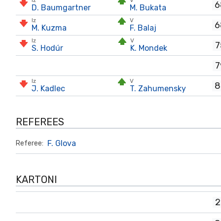
Iz
V
6
D. Baumgartner
M. Bukata
Iz
V
6
M. Kuzma
F. Balaj
Iz
V
7
S. Hodúr
K. Mondek
7
Iz
V
8
J. Kadlec
T. Zahumensky
REFEREES
F. Glova
Referee:
KARTONI
2