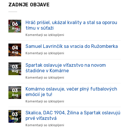
ZADNJE OBJAVE
Hráč prišiel, ukázal kvality a stal sa oporou
06
tímu v súťaži
Avg
Komentarji so izklopljeni
za
Hráč
prišiel,
Samuel Lavrinčík sa vracia do Ružomberka
04
ukázal
Avg
Komentarji so izklopljeni
za
kvality
Samuel
a
Lavrinčík
Spartak oslavuje víťazstvo na novom
stal
03
sa
sa
štadióne v Komárne
Avg
vracia
oporou
Komentarji so izklopljeni
za
do
tímu
Spartak
Ružomberka
v
oslavuje
Komárno oslavuje, večer plný futbalových
súťaži
03
víťazstvo
emócií je tu!
Avg
na
Komentarji so izklopljeni
za
novom
Komárno
štadióne
oslavuje,
Skalica, DAC 1904, Žilina a Spartak oslavujú
v
03
večer
Komárne
prvé víťazstvá
Avg
plný
Komentarji so izklopljeni
za
futbalových