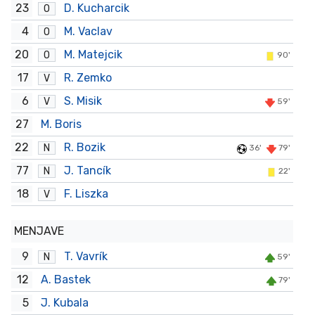
23
D. Kucharcik
O
4
M. Vaclav
O
20
M. Matejcik
O
90'
17
R. Zemko
V
6
S. Misik
V
59'
27
M. Boris
22
R. Bozik
N
36'
79'
77
J. Tancík
N
22'
18
F. Liszka
V
MENJAVE
9
T. Vavrík
N
59'
12
A. Bastek
79'
5
J. Kubala