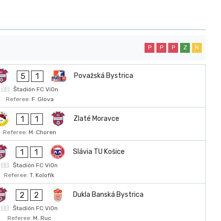
P
P
P
Z
N
5
1
Považská Bystrica
Štadión FC ViOn
Referee:
F. Glova
1
1
Zlaté Moravce
Referee:
M. Choren
1
1
Slávia TU Košice
Štadión FC ViOn
Referee:
T. Kolofík
2
2
Dukla Banská Bystrica
Štadión FC ViOn
Referee:
M. Ruc