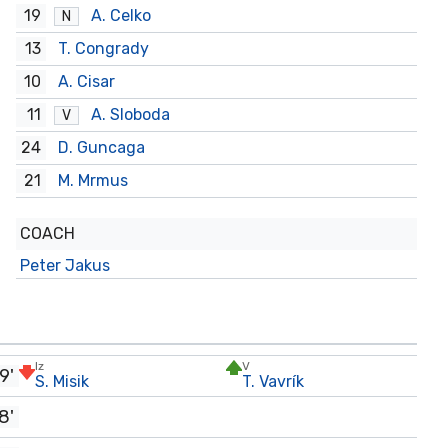
19
A. Celko
N
13
T. Congrady
10
A. Cisar
11
A. Sloboda
V
24
D. Guncaga
21
M. Mrmus
COACH
Peter Jakus
Iz
V
9'
S. Misik
T. Vavrík
8'