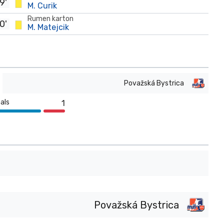
9'
M. Curik
Rumen karton
0'
M. Matejcik
Považská Bystrica
als
1
Považská Bystrica