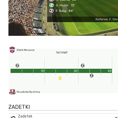
S. Hodúr
72'
F. Balaj
84'
Referee: F. Gl
Zlaté Moravce
1st Half
15'
30'
45'
Považská Bystrica
ZADETKI
Zadetek