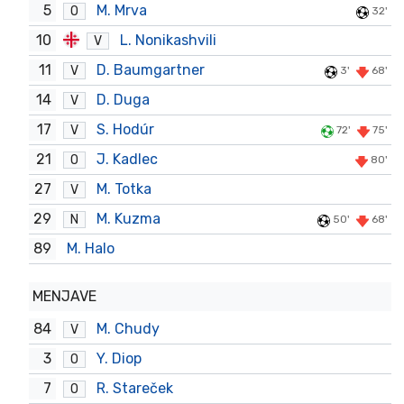
5
M. Mrva
O
32'
10
L. Nonikashvili
V
11
D. Baumgartner
V
3'
68'
14
D. Duga
V
17
S. Hodúr
V
72'
75'
21
J. Kadlec
O
80'
27
M. Totka
V
29
M. Kuzma
N
50'
68'
89
M. Halo
MENJAVE
84
M. Chudy
V
3
Y. Diop
O
7
R. Stareček
O