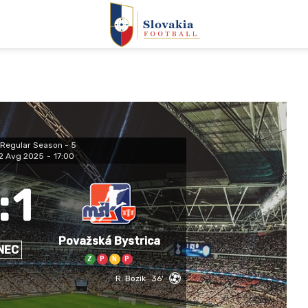
Regular Season - 5
2 Avg 2025
-
17:00
:
1
Považská Bystrica
NEC
Z
P
N
P
R. Bozik
36'