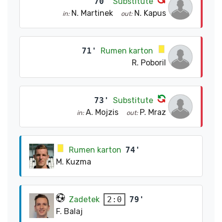
70'
Substitute
N. Martinek
N. Kapus
in:
out:
71'
Rumen karton
R. Poboril
73'
Substitute
A. Mojzis
P. Mraz
in:
out:
Rumen karton
74'
M. Kuzma
Zadetek
79'
2:0
F. Balaj