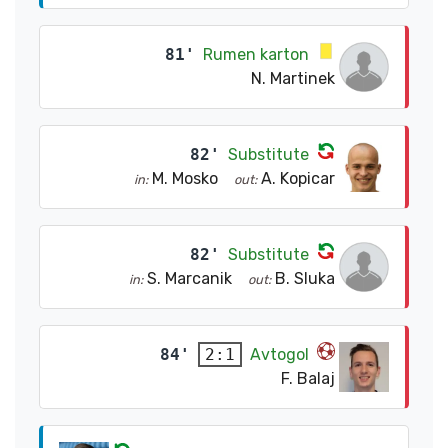
81'
Rumen karton
N. Martinek
82'
Substitute
M. Mosko
A. Kopicar
in:
out:
82'
Substitute
S. Marcanik
B. Sluka
in:
out:
84'
Avtogol
2:1
F. Balaj