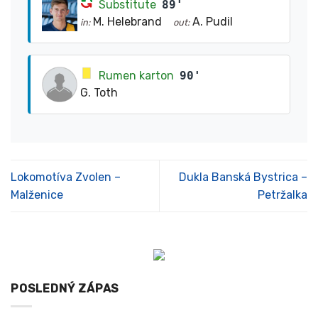
Substitute
89'
M. Helebrand
A. Pudil
in:
out:
Rumen karton
90'
G. Toth
Lokomotíva Zvolen –
Dukla Banská Bystrica –
Malženice
Petržalka
POSLEDNÝ ZÁPAS