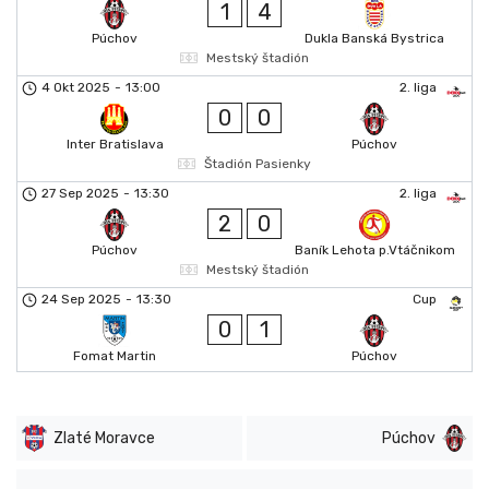
1
4
Púchov
Dukla Banská Bystrica
Mestský štadión
4 Okt 2025
-
13:00
2. liga
0
0
Inter Bratislava
Púchov
Štadión Pasienky
27 Sep 2025
-
13:30
2. liga
2
0
Púchov
Baník Lehota p.Vtáčnikom
Mestský štadión
24 Sep 2025
-
13:30
Cup
0
1
Fomat Martin
Púchov
Zlaté Moravce
Púchov