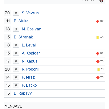
30
S. Vavrus
V
11
B. Sluka
82'
18
M. Obsivan
O
3
D. Stranak
60'
8
L. Levai
V
13
A. Kopicar
V
82'
17
N. Kapus
V
70'
20
R. Poboril
V
71'
14
P. Mraz
V
73'
15
P. Lacko
V
5
D. Rapavy
MENJAVE