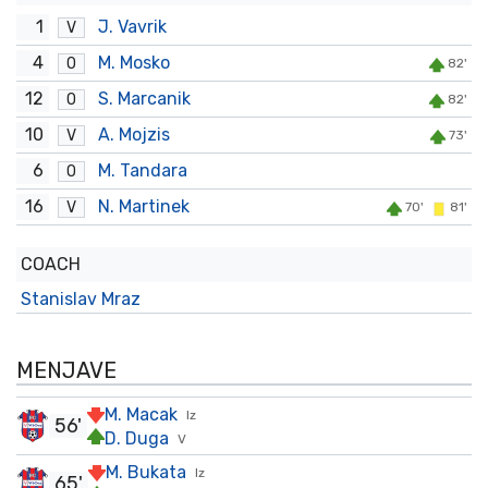
1
J. Vavrik
V
4
M. Mosko
O
82'
12
S. Marcanik
O
82'
10
A. Mojzis
V
73'
6
M. Tandara
O
16
N. Martinek
V
70'
81'
COACH
Stanislav Mraz
MENJAVE
M. Macak
Iz
56'
D. Duga
V
M. Bukata
Iz
65'