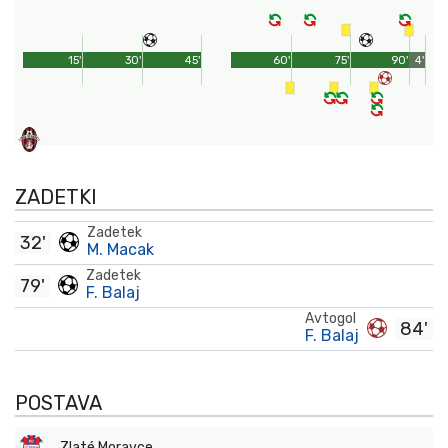
15'
30'
45'
60'
75'
90'
4'
ZADETKI
Zadetek
32'
M. Macak
Zadetek
79'
F. Balaj
Avtogol
84'
F. Balaj
POSTAVA
Zlaté Moravce