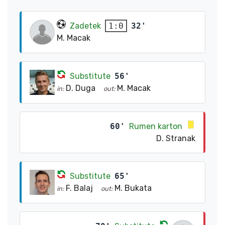
Zadetek
32'
1:0
M. Macak
Substitute
56'
D. Duga
M. Macak
in:
out:
60'
Rumen karton
D. Stranak
Substitute
65'
F. Balaj
M. Bukata
in:
out: