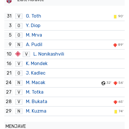
31
G. Toth
V
90'
3
Y. Diop
O
5
M. Mrva
O
9
A. Pudil
N
89'
10
L. Nonikashvili
V
16
K. Mondek
V
21
J. Kadlec
O
24
M. Macak
N
32'
56'
27
M. Totka
V
28
M. Bukata
V
65'
29
M. Kuzma
N
74'
MENJAVE