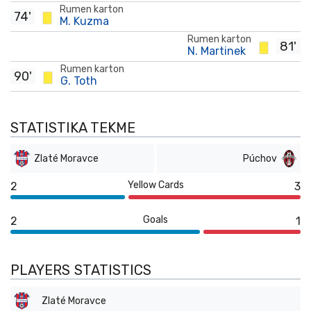
Rumen karton
74'
M. Kuzma
Rumen karton
81'
N. Martinek
Rumen karton
90'
G. Toth
STATISTIKA TEKME
Zlaté Moravce
Púchov
Yellow Cards
2
3
Goals
2
1
PLAYERS STATISTICS
Zlaté Moravce