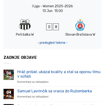
I Liga - Women 2025-2026
13 Jun
15:00
0
8
Petržalka W
Slovan Bratislava W
- predogled tekme -
ZADNJE OBJAVE
Hráč prišiel, ukázal kvality a stal sa oporou tímu
06
v súťaži
Avg
Komentarji so izklopljeni
za
Hráč
prišiel,
Samuel Lavrinčík sa vracia do Ružomberka
04
ukázal
Avg
Komentarji so izklopljeni
za
kvality
Samuel
a
Lavrinčík