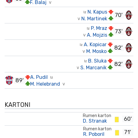
F. Balaj
V
N. Kapus
Iz
70'
N. Martinek
V
P. Mraz
Iz
73'
A. Mojzis
V
A. Kopicar
Iz
82'
M. Mosko
V
B. Sluka
Iz
82'
S. Marcanik
V
A. Pudil
Iz
89'
M. Helebrand
V
KARTONI
Rumen karton
60'
D. Stranak
Rumen karton
71'
R. Poboril