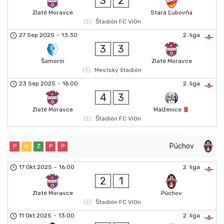
3
2
Zlaté Moravce
Stará Ľubovňa
Štadión FC ViOn
27 Sep 2025
-
13:30
2. liga
3
3
Šamorín
Zlaté Moravce
Mestský štadión
23 Sep 2025
-
16:00
2. liga
4
3
Zlaté Moravce
Malženice
Štadión FC ViOn
Púchov
P
N
Z
P
P
17 Okt 2025
-
16:00
2. liga
2
1
Zlaté Moravce
Púchov
Štadión FC ViOn
11 Okt 2025
-
13:00
2. liga