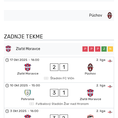
Púchov
ZADNJE TEKME
Zlaté Moravce
P
P
P
Z
N
17 Okt 2025
-
16:00
2. liga
2
1
Zlaté Moravce
Púchov
Štadión FC ViOn
10 Okt 2025
-
15:00
2. liga
3
1
Pohronie
Zlaté Moravce
Futbalový štadión Žiar nad Hronom
3 Okt 2025
-
16:00
2. liga