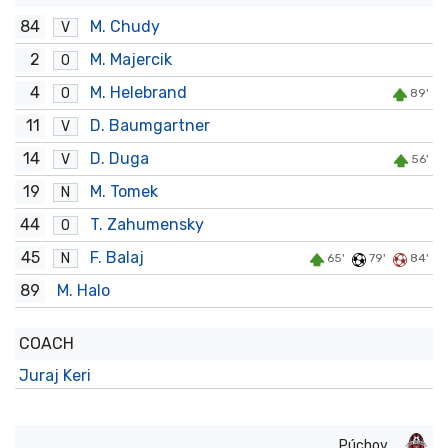
84
M. Chudy
V
2
M. Majercik
O
4
M. Helebrand
O
89'
11
D. Baumgartner
V
14
D. Duga
V
56'
19
M. Tomek
N
44
T. Zahumensky
O
45
F. Balaj
N
65'
79'
84'
89
M. Halo
COACH
Juraj Keri
Púchov