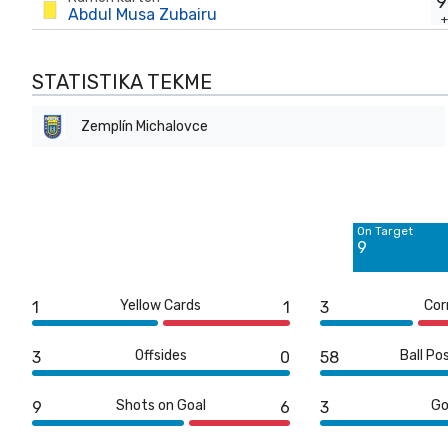
9
Abdul Musa Zubairu
STATISTIKA TEKME
Zemplín Michalovce
Off Target
5
On Target
Blocked
9
7
Yellow Cards
Cor
1
1
3
Offsides
Ball Po
3
0
58
Shots on Goal
Go
9
6
3