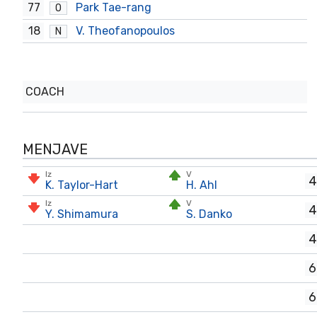
77
Park Tae-rang
O
18
V. Theofanopoulos
N
COACH
MENJAVE
Iz
V
4
K. Taylor-Hart
H. Ahl
Iz
V
4
Y. Shimamura
S. Danko
4
6
6