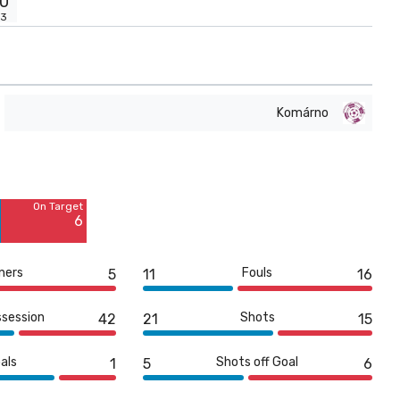
0'
+3
Komárno
Off Target
9
On Target
Blocked
6
3
ners
Fouls
5
11
16
ssession
Shots
42
21
15
als
Shots off Goal
1
5
6