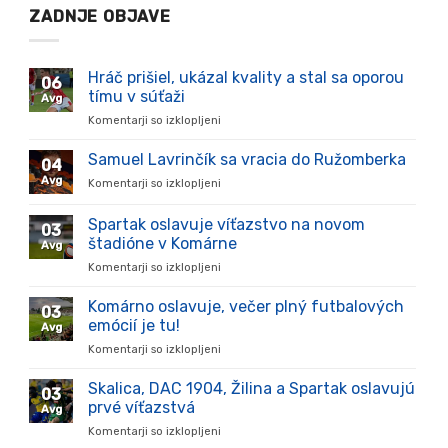
ZADNJE OBJAVE
Hráč prišiel, ukázal kvality a stal sa oporou
06
tímu v súťaži
Avg
Komentarji so izklopljeni
za
Hráč
prišiel,
Samuel Lavrinčík sa vracia do Ružomberka
04
ukázal
Avg
Komentarji so izklopljeni
za
kvality
Samuel
a
Lavrinčík
Spartak oslavuje víťazstvo na novom
stal
03
sa
sa
štadióne v Komárne
Avg
vracia
oporou
Komentarji so izklopljeni
za
do
tímu
Spartak
Ružomberka
v
oslavuje
Komárno oslavuje, večer plný futbalových
súťaži
03
víťazstvo
emócií je tu!
Avg
na
Komentarji so izklopljeni
za
novom
Komárno
štadióne
oslavuje,
Skalica, DAC 1904, Žilina a Spartak oslavujú
v
03
večer
Komárne
prvé víťazstvá
Avg
plný
Komentarji so izklopljeni
za
futbalových