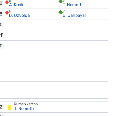
Iz
V
8'
A. Krcik
T. Nemeth
Iz
V
8'
D. Ozvolda
G. Ganbayar
0'
1'
0'
Rumen karton
2'
T. Nemeth