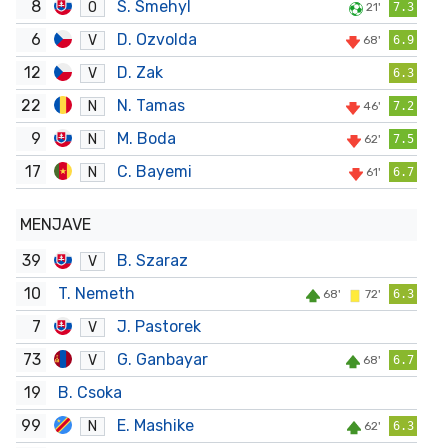
8
S. Smehyl
O
21'
7.3
6
D. Ozvolda
V
68'
6.9
12
D. Zak
V
6.3
22
N. Tamas
N
46'
7.2
9
M. Boda
N
62'
7.5
17
C. Bayemi
N
61'
6.7
MENJAVE
39
B. Szaraz
V
10
T. Nemeth
68'
72'
6.3
7
J. Pastorek
V
73
G. Ganbayar
V
68'
6.7
19
B. Csoka
99
E. Mashike
N
62'
6.3