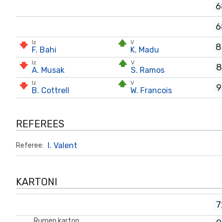
6
6
Iz
V
8
F. Bahi
K. Madu
Iz
V
8
A. Musak
S. Ramos
Iz
V
9
B. Cottrell
W. Francois
REFEREES
I. Valent
Referee:
KARTONI
7
Rumen karton