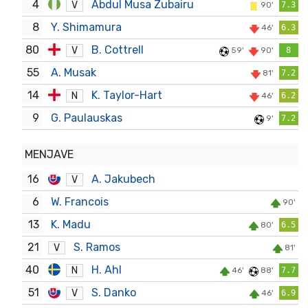
4
Abdul Musa Zubairu
V
90'
7.3
8
Y. Shimamura
46'
6.3
80
B. Cottrell
V
59'
90'
8
55
A. Musak
81'
7.2
14
K. Taylor-Hart
N
46'
6.2
9
G. Paulauskas
9'
7.2
MENJAVE
16
A. Jakubech
V
6
W. Francois
90'
13
K. Madu
80'
6.5
21
S. Ramos
V
81'
40
H. Ahl
N
46'
88'
7.7
51
S. Danko
V
46'
6.9