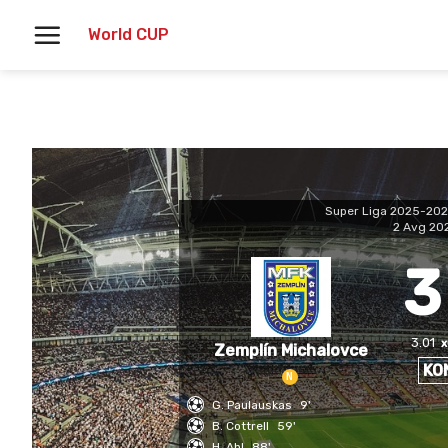
Skoči
World CUP
na
vsebino
Super Liga 2025-20
2 Avg 20
3
3.01
Zemplín Michalovce
KO
N
G. Paulauskas
9'
B. Cottrell
59'
H. Ahl
88'