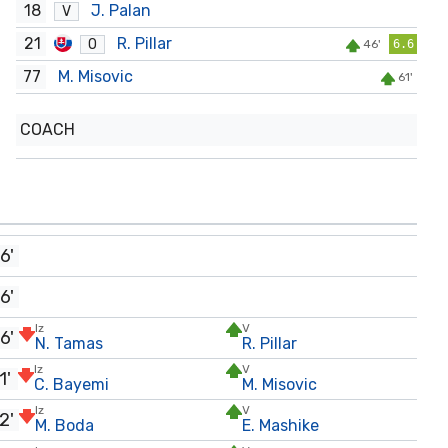
18
J. Palan
V
21
R. Pillar
O
46'
6.6
77
M. Misovic
61'
COACH
6'
6'
Iz
V
6'
N. Tamas
R. Pillar
Iz
V
1'
C. Bayemi
M. Misovic
Iz
V
2'
M. Boda
E. Mashike