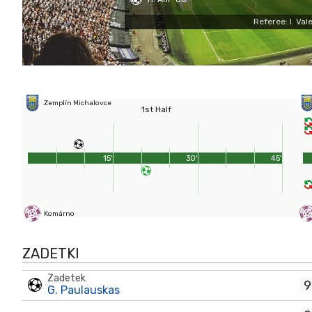
Referee: I. Val
Zemplín Michalovce
1st Half
15'
30'
45'
Komárno
ZADETKI
Zadetek
9
G. Paulauskas