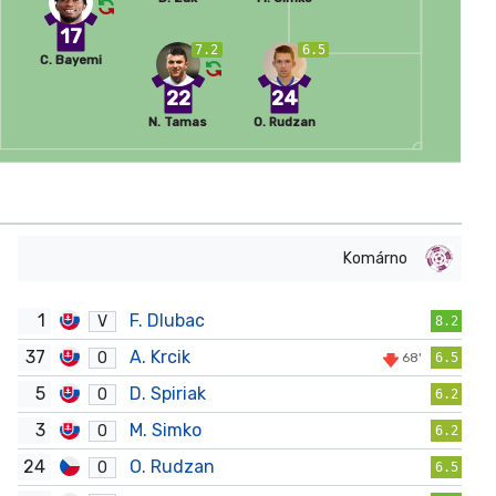
17
7.2
6.5
C. Bayemi
22
24
N. Tamas
O. Rudzan
Komárno
1
F. Dlubac
V
8.2
37
A. Krcik
O
68'
6.5
5
D. Spiriak
O
6.2
3
M. Simko
O
6.2
24
O. Rudzan
O
6.5