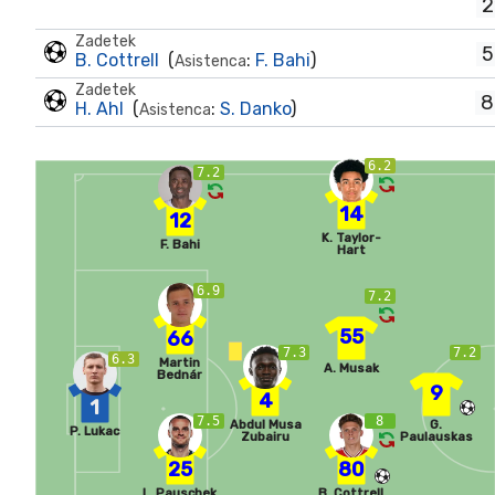
2
Zadetek
5
B. Cottrell
(
:
F. Bahi
)
Asistenca
Zadetek
8
H. Ahl
(
:
S. Danko
)
Asistenca
6.2
7.2
14
12
K. Taylor-
F. Bahi
Hart
6.9
7.2
55
66
7.3
7.2
6.3
Martin
A. Musak
Bednár
9
4
1
7.5
8
Abdul Musa
G.
P. Lukac
Zubairu
Paulauskas
25
80
L. Pauschek
B. Cottrell