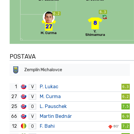
6.3
6.2
8
27
Y.
M. Curma
Shimamura
POSTAVA
Zemplín Michalovce
1
P. Lukac
V
6.3
27
M. Curma
V
6.2
25
L. Pauschek
O
7.5
66
Martin Bednár
V
6.9
12
F. Bahi
O
80'
7.2