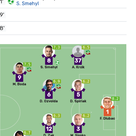
1'
S. Smehyl
9'
8'
7.3
6.5
8
37
7.5
S. Smehyl
A. Krcik
9
6.9
6.2
M. Boda
6
5
8.2
D. Ozvolda
D. Spiriak
1
6.3
6.2
F. Dlubac
12
3
6.7
D. Zak
M. Simko