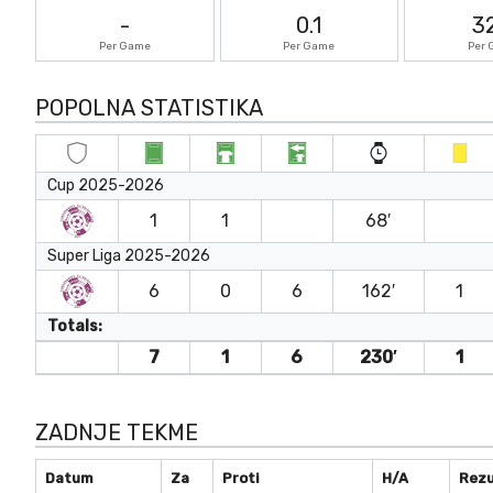
-
0.1
3
Per Game
Per Game
Per
POPOLNA STATISTIKA
Cup 2025-2026
1
1
68′
Super Liga 2025-2026
6
0
6
162′
1
Totals:
7
1
6
230′
1
ZADNJE TEKME
Datum
Za
Proti
H/A
Rezu