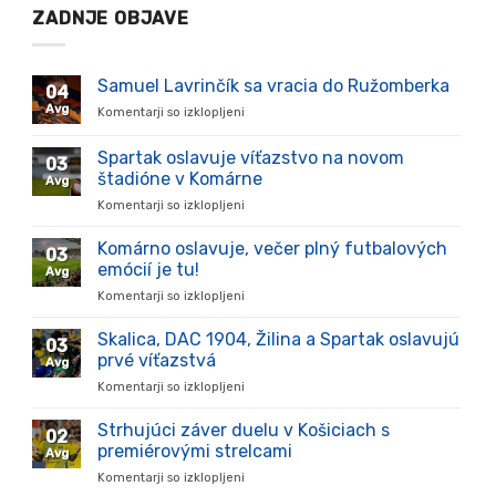
ZADNJE OBJAVE
Samuel Lavrinčík sa vracia do Ružomberka
04
Avg
Komentarji so izklopljeni
za
Samuel
Lavrinčík
Spartak oslavuje víťazstvo na novom
03
sa
štadióne v Komárne
Avg
vracia
Komentarji so izklopljeni
za
do
Spartak
Ružomberka
oslavuje
Komárno oslavuje, večer plný futbalových
03
víťazstvo
emócií je tu!
Avg
na
Komentarji so izklopljeni
za
novom
Komárno
štadióne
oslavuje,
Skalica, DAC 1904, Žilina a Spartak oslavujú
v
03
večer
Komárne
prvé víťazstvá
Avg
plný
Komentarji so izklopljeni
za
futbalových
Skalica,
emócií
DAC
Strhujúci záver duelu v Košiciach s
je
02
1904,
tu!
premiérovými strelcami
Avg
Žilina
Komentarji so izklopljeni
za
a