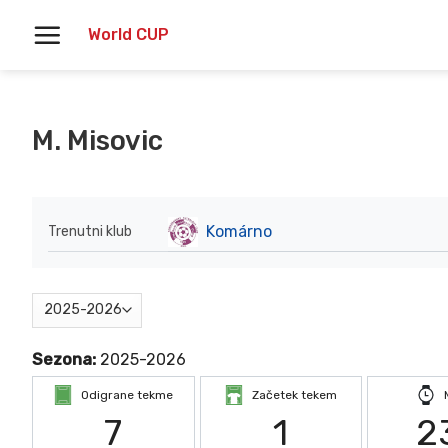
Skoči
World CUP
na
vsebino
M. Misovic
Komárno
Trenutni klub
Sezona:
2025-2026
Odigrane tekme
Začetek tekem
7
1
2