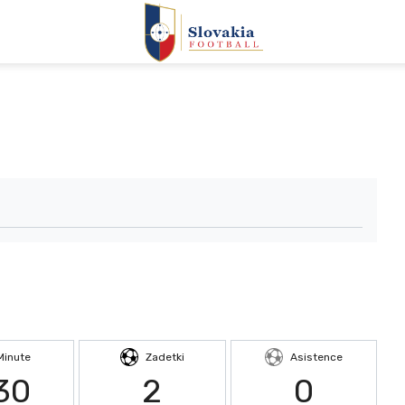
Minute
Zadetki
Asistence
30
2
0