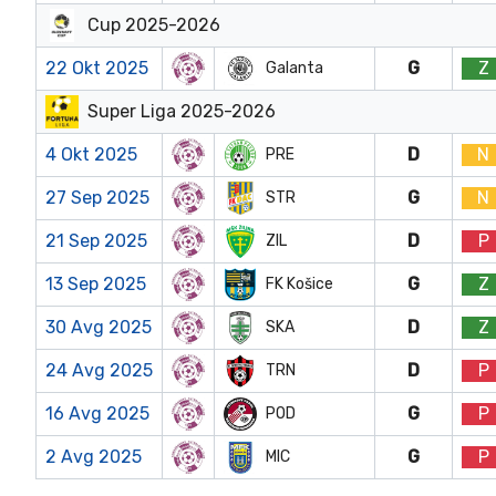
Cup 2025-2026
22 Okt 2025
G
Z
Galanta
Super Liga 2025-2026
4 Okt 2025
D
N
PRE
27 Sep 2025
G
N
STR
21 Sep 2025
D
P
ZIL
13 Sep 2025
G
Z
FK Košice
30 Avg 2025
D
Z
SKA
24 Avg 2025
D
P
TRN
16 Avg 2025
G
P
POD
2 Avg 2025
G
P
MIC