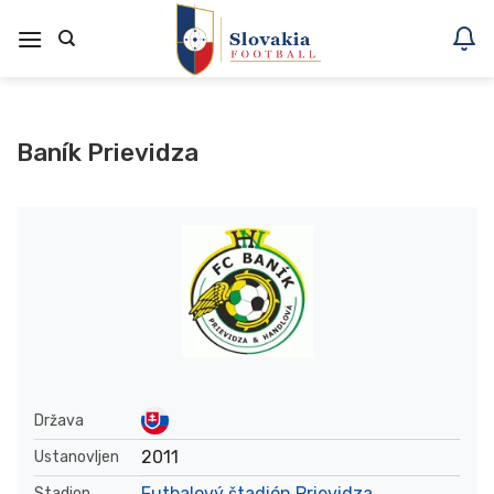
Skoči
na
vsebino
Baník Prievidza
Država
2011
Ustanovljen
Futbalový štadión Prievidza
Stadion