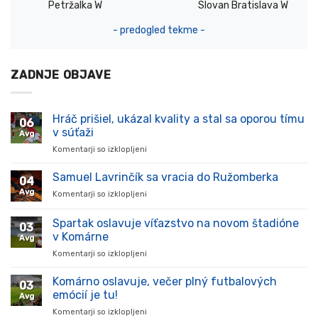
Petržalka W
Slovan Bratislava W
- predogled tekme -
ZADNJE OBJAVE
Hráč prišiel, ukázal kvality a stal sa oporou tímu
06
v súťaži
Avg
Komentarji so izklopljeni
za
Hráč
prišiel,
Samuel Lavrinčík sa vracia do Ružomberka
04
ukázal
Avg
Komentarji so izklopljeni
za
kvality
Samuel
a
Lavrinčík
Spartak oslavuje víťazstvo na novom štadióne
stal
03
sa
sa
v Komárne
Avg
vracia
oporou
Komentarji so izklopljeni
za
do
tímu
Spartak
Ružomberka
v
oslavuje
Komárno oslavuje, večer plný futbalových
súťaži
03
víťazstvo
emócií je tu!
Avg
na
Komentarji so izklopljeni
za
novom