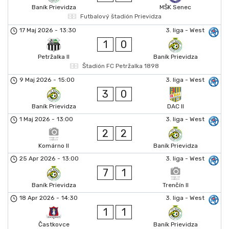
Baník Prievidza
MŠK Senec
Futbalový štadión Prievidza
17 Maj 2026
-
13:30
3. liga - West
1
0
Petržalka II
Baník Prievidza
Štadión FC Petržalka 1898
9 Maj 2026
-
15:00
3. liga - West
3
0
Baník Prievidza
DAC II
1 Maj 2026
-
13:00
3. liga - West
2
2
Komárno II
Baník Prievidza
25 Apr 2026
-
13:00
3. liga - West
7
1
Baník Prievidza
Trenčín II
18 Apr 2026
-
14:30
3. liga - West
1
1
Častkovce
Baník Prievidza