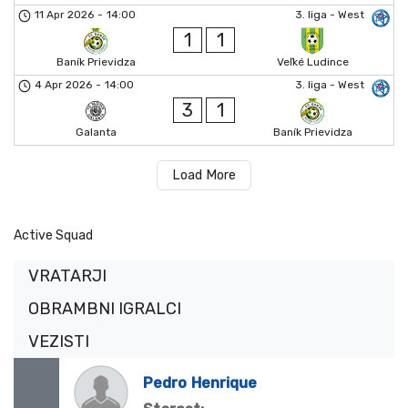
11 Apr 2026
-
14:00
3. liga - West
1
1
Baník Prievidza
Veľké Ludince
4 Apr 2026
-
14:00
3. liga - West
3
1
Galanta
Baník Prievidza
Load More
Active Squad
VRATARJI
OBRAMBNI IGRALCI
VEZISTI
Pedro
Henrique