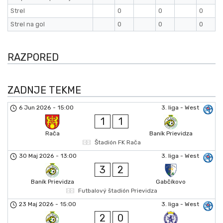
Strel
0
0
0
Strel na gol
0
0
0
RAZPORED
ZADNJE TEKME
6 Jun 2026
-
15:00
3. liga - West
1
1
Rača
Baník Prievidza
Štadión FK Rača
30 Maj 2026
-
13:00
3. liga - West
3
2
Baník Prievidza
Gabčíkovo
Futbalový štadión Prievidza
23 Maj 2026
-
15:00
3. liga - West
2
0