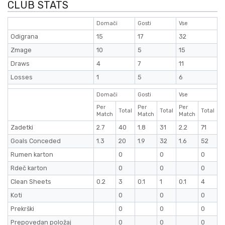
CLUB STATS
Domači
Gosti
Vse
Odigrana
15
17
32
Zmage
10
5
15
Draws
4
7
11
Losses
1
5
6
Domači
Gosti
Vse
Per
Per
Per
Total
Total
Total
Match
Match
Match
Zadetki
2.7
40
1.8
31
2.2
71
Goals Conceded
1.3
20
1.9
32
1.6
52
Rumen karton
0
0
0
Rdeč karton
0
0
0
Clean Sheets
0.2
3
0.1
1
0.1
4
Koti
0
0
0
Prekrški
0
0
0
Prepovedan položaj
0
0
0