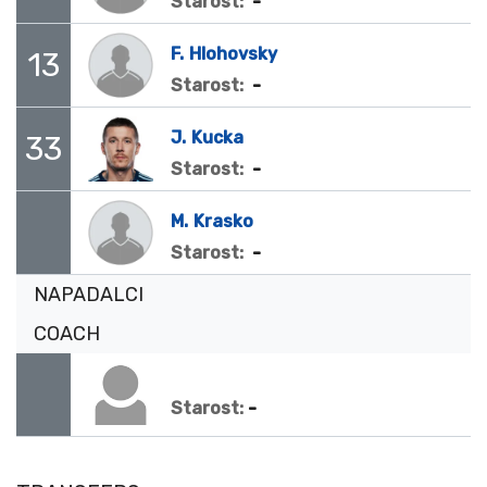
-
Starost:
F.
Hlohovsky
13
-
Starost:
J.
Kucka
33
-
Starost:
M.
Krasko
-
Starost:
NAPADALCI
COACH
-
Starost: