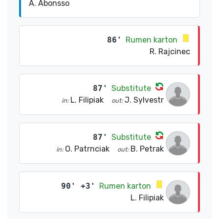
A. Abonsso
86'
Rumen karton
R. Rajcinec
87'
Substitute
L. Filipiak
J. Sylvestr
in:
out:
87'
Substitute
O. Patrnciak
B. Petrak
in:
out:
90' +3'
Rumen karton
L. Filipiak