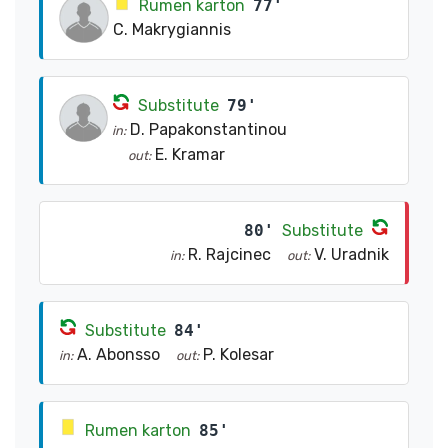
Rumen karton
77'
C. Makrygiannis
Substitute
79'
D. Papakonstantinou
in:
E. Kramar
out:
80'
Substitute
R. Rajcinec
V. Uradnik
in:
out:
Substitute
84'
A. Abonsso
P. Kolesar
in:
out:
Rumen karton
85'