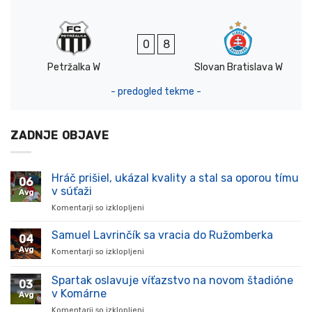
0
8
Petržalka W
Slovan Bratislava W
- predogled tekme -
ZADNJE OBJAVE
Hráč prišiel, ukázal kvality a stal sa oporou tímu
06
v súťaži
Avg
Komentarji so izklopljeni
za
Hráč
prišiel,
Samuel Lavrinčík sa vracia do Ružomberka
04
ukázal
Avg
Komentarji so izklopljeni
za
kvality
Samuel
a
Lavrinčík
Spartak oslavuje víťazstvo na novom štadióne
stal
03
sa
sa
v Komárne
Avg
vracia
oporou
Komentarji so izklopljeni
za
do