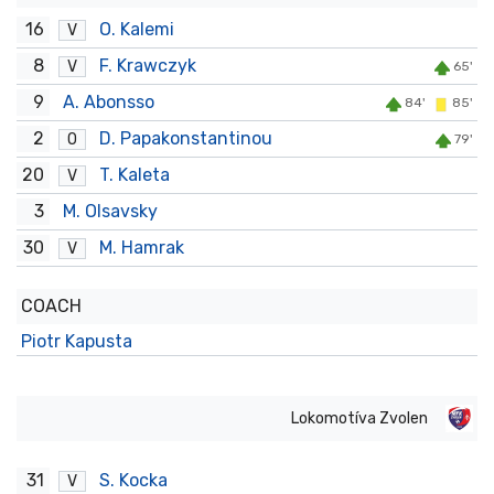
16
O. Kalemi
V
8
F. Krawczyk
V
65'
9
A. Abonsso
84'
85'
2
D. Papakonstantinou
O
79'
20
T. Kaleta
V
3
M. Olsavsky
30
M. Hamrak
V
COACH
Piotr Kapusta
Lokomotíva Zvolen
31
S. Kocka
V