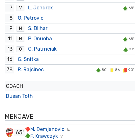
7
L. Jendrek
V
68'
8
G. Petrovic
9
S. Blihar
N
11
P. Onuoha
N
68'
13
O. Patrnciak
O
87'
16
G. Snitka
78
R. Rajcinec
80'
86'
90'
COACH
Dusan Toth
MENJAVE
M. Demjanovic
Iz
65'
F. Krawczyk
V