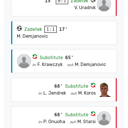
15'
Zadetek
0:1
V. Uradnik
Zadetek
17'
1:1
M. Demjanovic
Substitute
65'
F. Krawczyk
M. Demjanovic
in:
out:
68'
Substitute
L. Jendrek
M. Koros
in:
out:
68'
Substitute
P. Onuoha
M. Starsi
in:
out: