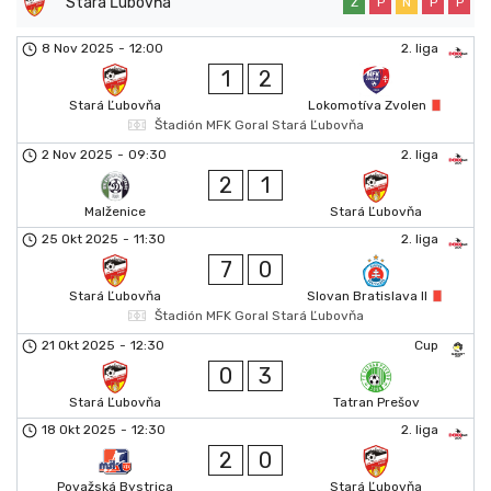
Stará Ľubovňa
Z
P
N
P
P
8 Nov 2025
-
12:00
2. liga
1
2
Stará Ľubovňa
Lokomotíva Zvolen
Štadión MFK Goral Stará Ľubovňa
2 Nov 2025
-
09:30
2. liga
2
1
Malženice
Stará Ľubovňa
25 Okt 2025
-
11:30
2. liga
7
0
Stará Ľubovňa
Slovan Bratislava II
Štadión MFK Goral Stará Ľubovňa
21 Okt 2025
-
12:30
Cup
0
3
Stará Ľubovňa
Tatran Prešov
18 Okt 2025
-
12:30
2. liga
2
0
Považská Bystrica
Stará Ľubovňa