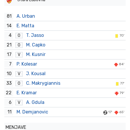
81
A. Urban
14
E. Matta
4
T. Jasso
O
70'
21
M. Capko
O
17
M. Kusnir
V
7
P. Kolesar
84'
10
J. Kousal
V
33
C. Makrygiannis
O
77'
22
E. Kramar
79'
6
A. Gdula
V
11
M. Demjanovic
17'
65'
MENJAVE