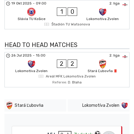
19 Okt 2025
-
09:00
2. liga
1
0
Slávia TU Košice
Lokomotíva Zvolen
Štadión TU Watsonova
HEAD TO HEAD MATCHES
26 Jul 2025
-
15:00
2. liga
2
2
Lokomotíva Zvolen
Stará Ľubovňa
Areál MFK Lokomotíva Zvolen
Referee:
D. Blaha
Stará Ľubovňa
Lokomotíva Zvolen