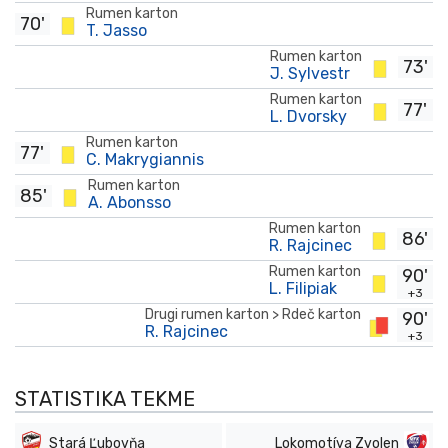
Rumen karton
70'
T. Jasso
Rumen karton
73'
J. Sylvestr
Rumen karton
77'
L. Dvorsky
Rumen karton
77'
C. Makrygiannis
Rumen karton
85'
A. Abonsso
Rumen karton
86'
R. Rajcinec
Rumen karton
90'
L. Filipiak
+3
Drugi rumen karton > Rdeč karton
90'
R. Rajcinec
+3
STATISTIKA TEKME
Stará Ľubovňa
Lokomotíva Zvolen