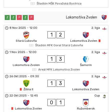
Štadión MŠK Považská Bystrica
Lokomotíva Zvolen
Z
Z
P
Z
P
8 Nov 2025
-
12:00
2. liga
1
2
Stará Ľubovňa
Lokomotíva Zvolen
Štadión MFK Goral Stará Ľubovňa
1 Nov 2025
-
12:00
2. liga
1
3
Lokomotíva Zvolen
Šamorín
Areál MFK Lokomotíva Zvolen
26 Okt 2025
-
09:30
2. liga
1
3
Žilina II
Lokomotíva Zvolen
22 Okt 2025
-
12:45
Cup
0
1
Lokomotíva Zvolen
Ružomberok