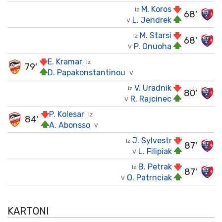
M. Koros
Iz
68'
L. Jendrek
V
M. Starsi
Iz
68'
P. Onuoha
V
E. Kramar
Iz
79'
D. Papakonstantinou
V
V. Uradnik
Iz
80'
R. Rajcinec
V
P. Kolesar
Iz
84'
A. Abonsso
V
J. Sylvestr
Iz
87'
L. Filipiak
V
B. Petrak
Iz
87'
O. Patrnciak
V
KARTONI