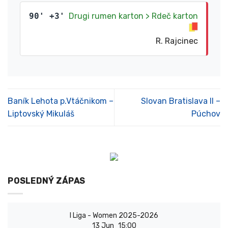
90' +3'
Drugi rumen karton > Rdeč karton
R. Rajcinec
Baník Lehota p.Vtáčnikom –
Slovan Bratislava II –
Liptovský Mikuláš
Púchov
POSLEDNÝ ZÁPAS
I Liga - Women 2025-2026
13 Jun
15:00