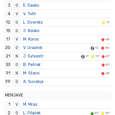
3
E. Gasko
O
4
V. Toth
V
12
L. Dvorsky
O
77'
15
J. Nosko
O
17
M. Koros
V
68'
20
V. Uradnik
O
15'
80'
21
J. Sylvestr
N
71'
73'
87'
33
B. Petrak
O
87'
91
M. Starsi
N
68'
99
A. Suvalija
O
MENJAVE
1
M. Mraz
V
2
L. Filipiak
O
87'
90'