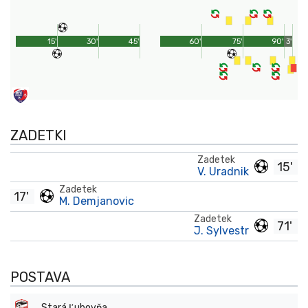
15'
30'
45'
60'
75'
90'
3'
ZADETKI
Zadetek
15'
V. Uradnik
Zadetek
17'
M. Demjanovic
Zadetek
71'
J. Sylvestr
POSTAVA
Stará Ľubovňa