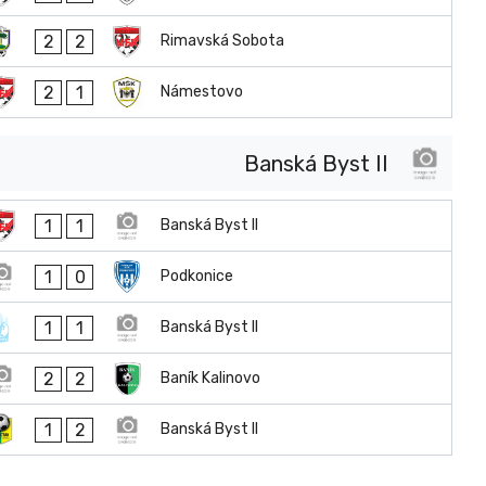
2
2
Rimavská Sobota
2
1
Námestovo
Banská Byst II
1
1
Banská Byst II
1
0
Podkonice
1
1
Banská Byst II
2
2
Baník Kalinovo
1
2
Banská Byst II