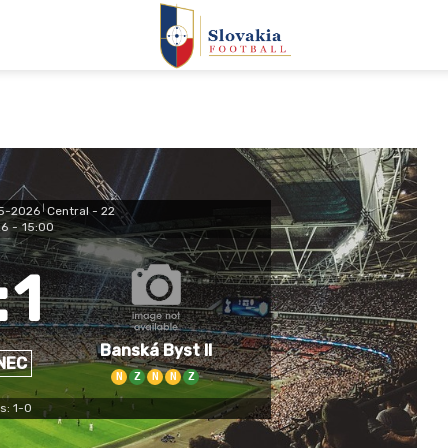
25-2026
|
Central - 22
26
-
15:00
:
1
Banská Byst II
NEC
N
Z
N
N
Z
s: 1-0