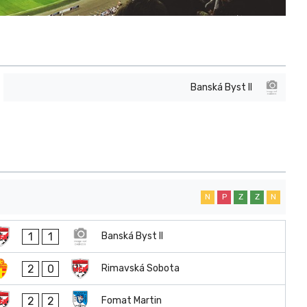
Banská Byst II
N
P
Z
Z
N
1
1
Banská Byst II
2
0
Rimavská Sobota
2
2
Fomat Martin