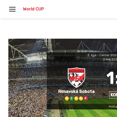
Skoči
World CUP
na
vsebino
3. liga - Center 20
2 Maj 20
1
Rimavská Sobota
KO
N
Z
N
N
P
Polča