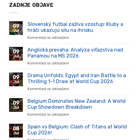
ZADNJE OBJAVE
Slovenský futbal zažíva vzostup: Kluby a
09
hráči ukazujú silu na ihrisku
Jul
Komentarji so izklopljeni
za
Slovenský
futbal
Anglická prevaha: Analýza víťazstva nad
09
zažíva
Panamou na MS 2026
Jul
vzostup:
Komentarji so izklopljeni
za
Kluby
Anglická
a
prevaha:
Drama Unfolds: Egypt and Iran Battle to a
hráči
09
Analýza
ukazujú
Thrilling 1-1 Draw at World Cup 2026
Jul
víťazstva
silu
Komentarji so izklopljeni
za
nad
na
Drama
Panamou
ihrisku
Unfolds:
Belgium Dominates New Zealand: A World
na
09
Egypt
MS
Cup Showdown Breakdown
Jul
and
2026
Komentarji so izklopljeni
za
Iran
Belgium
Battle
Dominates
Spain vs Belgium: Clash of Titans at World
to
08
New
a
Cup 2026!
Jul
Zealand:
Thrilling