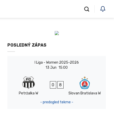
POSLEDNÝ ZÁPAS
I Liga - Women 2025-2026
13 Jun
15:00
0
8
Petržalka W
Slovan Bratislava W
- predogled tekme -