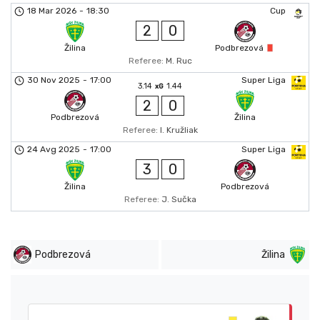
18 Mar 2026
-
18:30
Cup
2
0
Žilina
Podbrezová
Referee:
M. Ruc
30 Nov 2025
-
17:00
Super Liga
3.14
1.44
xG
2
0
Podbrezová
Žilina
Referee:
I. Kružliak
24 Avg 2025
-
17:00
Super Liga
3
0
Žilina
Podbrezová
Referee:
J. Sučka
Podbrezová
Žilina