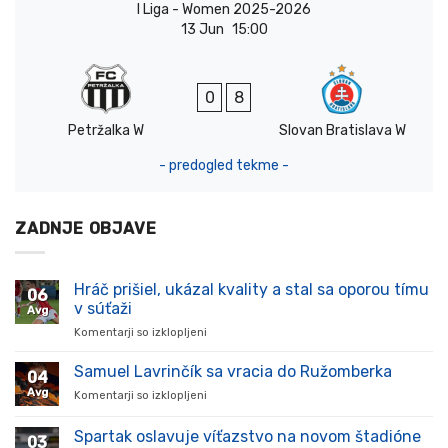
I Liga - Women 2025-2026
13 Jun
15:00
0
8
Petržalka W
Slovan Bratislava W
- predogled tekme -
ZADNJE OBJAVE
Hráč prišiel, ukázal kvality a stal sa oporou tímu
06
v súťaži
Avg
Komentarji so izklopljeni
za
Hráč
prišiel,
Samuel Lavrinčík sa vracia do Ružomberka
04
ukázal
Avg
Komentarji so izklopljeni
za
kvality
Samuel
a
Lavrinčík
Spartak oslavuje víťazstvo na novom štadióne
stal
03
sa