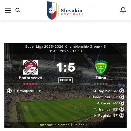
Skoči
na
vsebino
Super Liga 2025-2026
|
Championship Group - 5
11 Apr 2026
-
13:30
1
:
5
Podbrezová
Žilina
KONEC
B. Mrvaljevic
51'
M. Roginic
55'
D. Homet Ruiz
63'
M. Kacer
65'
T. Hranica
82'
M. Roginic
87'
Referee: P. Ziemba
Polčas: 0-0
|