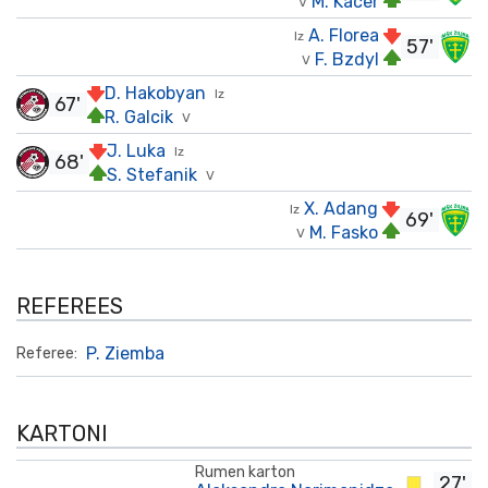
M. Kacer
V
A. Florea
Iz
57'
F. Bzdyl
V
D. Hakobyan
Iz
67'
R. Galcik
V
J. Luka
Iz
68'
S. Stefanik
V
X. Adang
Iz
69'
M. Fasko
V
REFEREES
P. Ziemba
Referee:
KARTONI
Rumen karton
27'