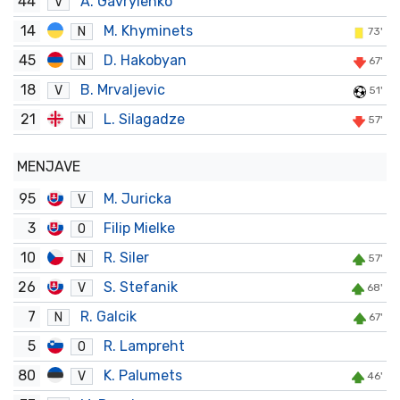
44
A. Gavrylenko
V
14
M. Khyminets
N
73'
45
D. Hakobyan
N
67'
18
B. Mrvaljevic
V
51'
21
L. Silagadze
N
57'
MENJAVE
95
M. Juricka
V
3
Filip Mielke
O
10
R. Siler
N
57'
26
S. Stefanik
V
68'
7
R. Galcik
N
67'
5
R. Lampreht
O
80
K. Palumets
V
46'