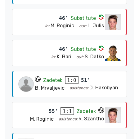
46'
Substitute
M. Roginic
L. Julis
in:
out:
46'
Substitute
K. Bari
S. Datko
in:
out:
Zadetek
51'
1:0
D. Hakobyan
B. Mrvaljevic
asistenca:
55'
Zadetek
1:1
R. Szantho
M. Roginic
asistenca: