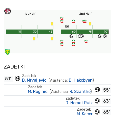
1st Half
2nd Half
15'
30'
45'
60'
75'
90'
1'
ZADETKI
Zadetek
51'
B. Mrvaljevic
(
:
D. Hakobyan
)
Asistenca
Zadetek
55'
M. Roginic
(
R. Szantho
)
Asistenca:
Zadetek
63'
D. Homet Ruiz
Zadetek
65'
M. Kacer