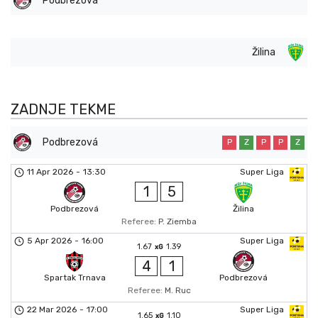
Podbrezová
Žilina
ZADNJE TEKME
Podbrezová
P
Z
P
P
Z
11 Apr 2026
-
13:30
Super Liga
1
5
Podbrezová
Žilina
Referee:
P. Ziemba
5 Apr 2026
-
16:00
Super Liga
1.67
1.39
xG
4
1
Spartak Trnava
Podbrezová
Referee:
M. Ruc
22 Mar 2026
-
17:00
Super Liga
1.65
1.10
xG