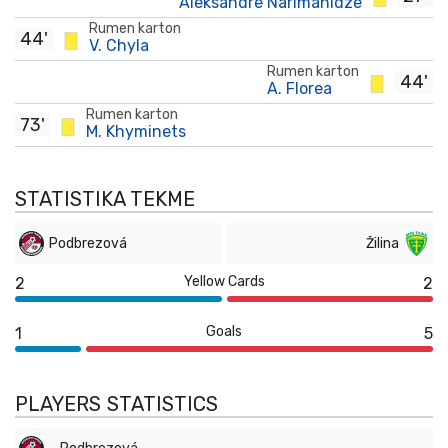
Aleksandre Narimanidze
Rumen karton
44'
V. Chyla
Rumen karton
44'
A. Florea
Rumen karton
73'
M. Khyminets
STATISTIKA TEKME
Podbrezová
Žilina
Yellow Cards
2
2
Goals
1
5
PLAYERS STATISTICS