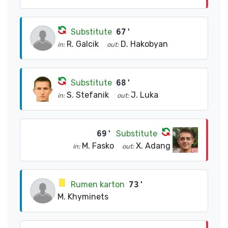
Substitute
67'
R. Galcik
D. Hakobyan
in:
out:
Substitute
68'
S. Stefanik
J. Luka
in:
out:
69'
Substitute
M. Fasko
X. Adang
in:
out:
Rumen karton
73'
M. Khyminets