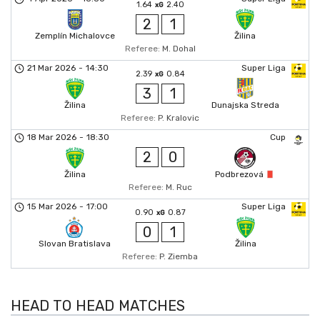
1.64
2.40
xG
2
1
Zemplín Michalovce
Žilina
Referee:
M. Dohal
21 Mar 2026
-
14:30
Super Liga
2.39
0.84
xG
3
1
Žilina
Dunajska Streda
Referee:
P. Kralovic
18 Mar 2026
-
18:30
Cup
2
0
Žilina
Podbrezová
Referee:
M. Ruc
15 Mar 2026
-
17:00
Super Liga
0.90
0.87
xG
0
1
Slovan Bratislava
Žilina
Referee:
P. Ziemba
HEAD TO HEAD MATCHES