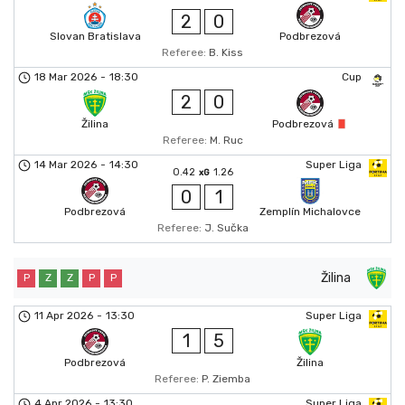
2
0
Slovan Bratislava
Podbrezová
Referee:
B. Kiss
18 Mar 2026
-
18:30
Cup
2
0
Žilina
Podbrezová
Referee:
M. Ruc
14 Mar 2026
-
14:30
Super Liga
0.42
1.26
xG
0
1
Podbrezová
Zemplín Michalovce
Referee:
J. Sučka
Žilina
P
Z
Z
P
P
11 Apr 2026
-
13:30
Super Liga
1
5
Podbrezová
Žilina
Referee:
P. Ziemba
4 Apr 2026
-
13:30
Super Liga