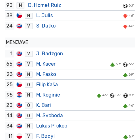
90
D. Homet Ruiz
N
63'
39
L. Julis
N
46'
24
S. Datko
V
46'
MENJAVE
1
J. Badzgon
V
66
M. Kacer
V
57'
65'
23
M. Fasko
N
69'
25
Filip Kaša
O
95
M. Roginic
N
46'
55'
87'
20
K. Bari
O
46'
14
M. Svoboda
O
34
Lukas Prokop
N
11
F. Bzdyl
V
57'