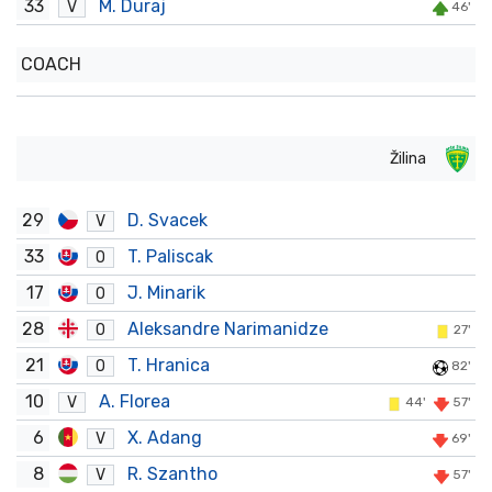
33
M. Duraj
V
46'
COACH
Žilina
29
D. Svacek
V
33
T. Paliscak
O
17
J. Minarik
O
28
Aleksandre Narimanidze
O
27'
21
T. Hranica
O
82'
10
A. Florea
V
44'
57'
6
X. Adang
V
69'
8
R. Szantho
V
57'