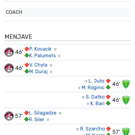
COACH
MENJAVE
P. Kovacik
Iz
46'
K. Palumets
V
V. Chyla
Iz
46'
M. Duraj
V
L. Julis
Iz
46'
M. Roginic
V
S. Datko
Iz
46'
K. Bari
V
L. Silagadze
Iz
57'
R. Siler
V
R. Szantho
Iz
57'