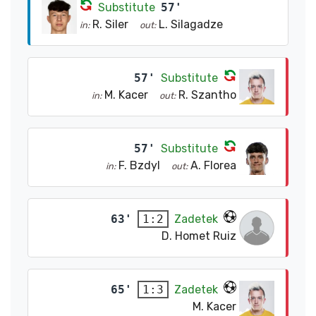
Substitute
57'
R. Siler
L. Silagadze
in:
out:
57'
Substitute
M. Kacer
R. Szantho
in:
out:
57'
Substitute
F. Bzdyl
A. Florea
in:
out:
63'
Zadetek
1:2
D. Homet Ruiz
65'
Zadetek
1:3
M. Kacer