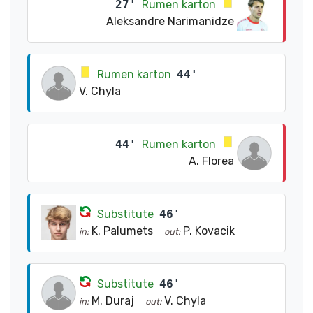
27'
Rumen karton
Aleksandre Narimanidze
Rumen karton
44'
V. Chyla
44'
Rumen karton
A. Florea
Substitute
46'
K. Palumets
P. Kovacik
in:
out:
Substitute
46'
M. Duraj
V. Chyla
in:
out: