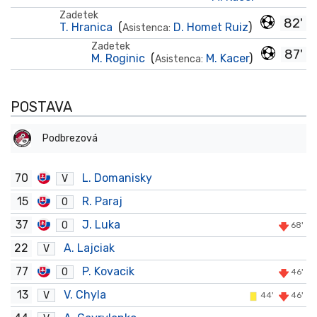
Zadetek
82'
T. Hranica
(
D. Homet Ruiz
)
Asistenca:
Zadetek
87'
M. Roginic
(
M. Kacer
)
Asistenca:
POSTAVA
Podbrezová
70
L. Domanisky
V
15
R. Paraj
O
37
J. Luka
O
68'
22
A. Lajciak
V
77
P. Kovacik
O
46'
13
V. Chyla
V
44'
46'