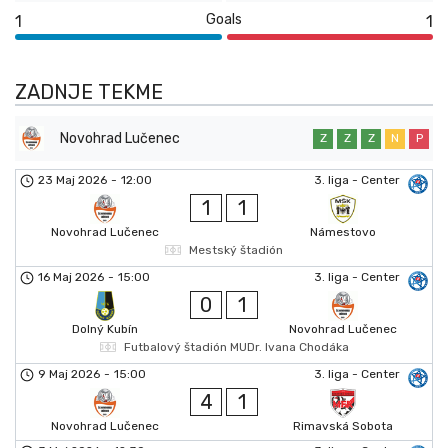
Goals
1
1
ZADNJE TEKME
Novohrad Lučenec
Z
Z
Z
N
P
23 Maj 2026
-
12:00
3. liga - Center
1
1
Novohrad Lučenec
Námestovo
Mestský štadión
16 Maj 2026
-
15:00
3. liga - Center
0
1
Dolný Kubín
Novohrad Lučenec
Futbalový štadión MUDr. Ivana Chodáka
9 Maj 2026
-
15:00
3. liga - Center
4
1
Novohrad Lučenec
Rimavská Sobota