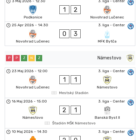
3 Maj 2026
-
12:30
3. liga - Center
1
2
Podkonice
Novohrad Lučenec
25 Apr 2026
-
14:30
3. liga - Center
0
3
Novohrad Lučenec
MFK Bytča
Námestovo
P
P
Z
N
Z
23 Maj 2026
-
12:00
3. liga - Center
1
1
Novohrad Lučenec
Námestovo
Mestský štadión
16 Maj 2026
-
15:00
3. liga - Center
2
1
Námestovo
Banská Byst II
Štadión MŠK Námestovo
10 Maj 2026
-
14:30
3. liga - Center