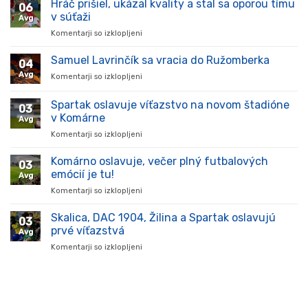
Hráč prišiel, ukázal kvality a stal sa oporou tímu
06
v súťaži
Avg
Komentarji so izklopljeni
za
Hráč
prišiel,
Samuel Lavrinčík sa vracia do Ružomberka
04
ukázal
Avg
Komentarji so izklopljeni
za
kvality
Samuel
a
Lavrinčík
Spartak oslavuje víťazstvo na novom štadióne
stal
03
sa
sa
v Komárne
Avg
vracia
oporou
Komentarji so izklopljeni
za
do
tímu
Spartak
Ružomberka
v
oslavuje
Komárno oslavuje, večer plný futbalových
súťaži
03
víťazstvo
emócií je tu!
Avg
na
Komentarji so izklopljeni
za
novom
Komárno
štadióne
oslavuje,
Skalica, DAC 1904, Žilina a Spartak oslavujú
v
03
večer
Komárne
prvé víťazstvá
Avg
plný
Komentarji so izklopljeni
za
futbalových
Skalica,
emócií
DAC
je
1904,
tu!
Žilina
a