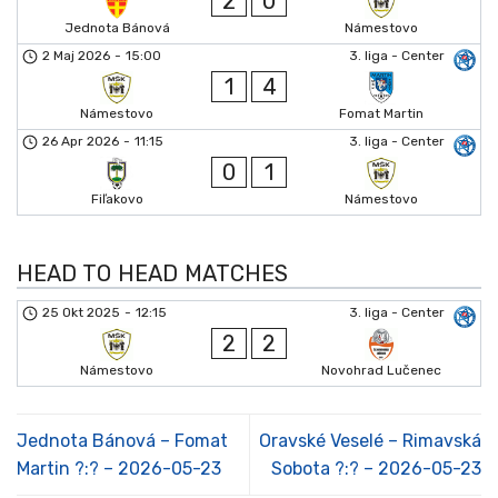
2
0
Jednota Bánová
Námestovo
2 Maj 2026
-
15:00
3. liga - Center
1
4
Námestovo
Fomat Martin
26 Apr 2026
-
11:15
3. liga - Center
0
1
Fiľakovo
Námestovo
HEAD TO HEAD MATCHES
25 Okt 2025
-
12:15
3. liga - Center
2
2
Námestovo
Novohrad Lučenec
Jednota Bánová – Fomat
Oravské Veselé – Rimavská
Martin ?:? – 2026-05-23
Sobota ?:? – 2026-05-23