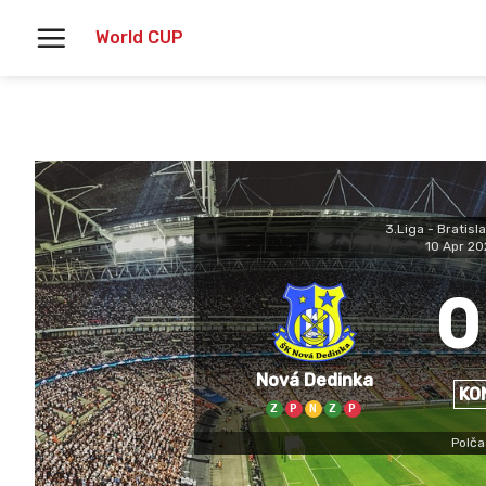
Skoči
World CUP
na
vsebino
3.Liga - Bratisl
10 Apr 20
0
Nová Dedinka
KO
Z
P
N
Z
P
Polča