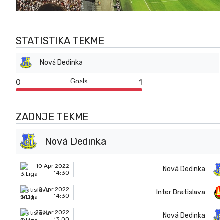
STATISTIKA TEKME
Nová Dedinka
Goals
0
1
ZADNJE TEKME
Nová Dedinka
10 Apr 2022
Nová Dedinka
14:30
2 Apr 2022
Inter Bratislava
14:30
27 Mar 2022
Nová Dedinka
13:00