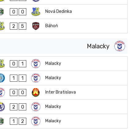
0
0
Nová Dedinka
2
5
Báhoň
Malacky
0
1
Malacky
1
1
Malacky
0
0
Inter Bratislava
2
0
Malacky
1
2
Malacky