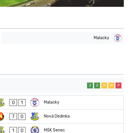
Malacky
Z
Z
N
N
P
0
1
Malacky
7
0
Nová Dedinka
1
0
MŠK Senec