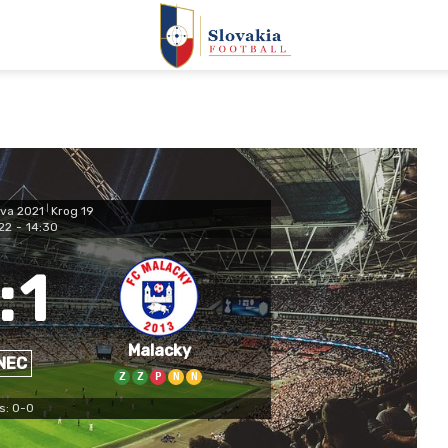
ava 2021
|
Krog 19
22
-
14:30
:
1
Malacky
NEC
Z
Z
P
N
N
s: 0-0