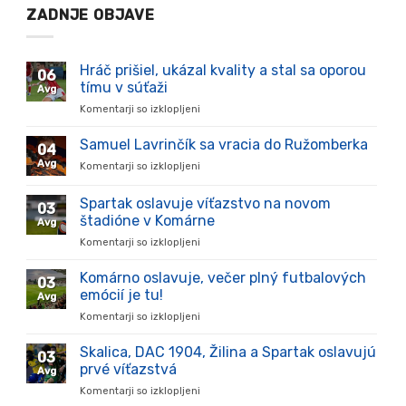
ZADNJE OBJAVE
Hráč prišiel, ukázal kvality a stal sa oporou
06
tímu v súťaži
Avg
Komentarji so izklopljeni
za
Hráč
prišiel,
Samuel Lavrinčík sa vracia do Ružomberka
04
ukázal
Avg
Komentarji so izklopljeni
za
kvality
Samuel
a
Lavrinčík
Spartak oslavuje víťazstvo na novom
stal
03
sa
sa
štadióne v Komárne
Avg
vracia
oporou
Komentarji so izklopljeni
za
do
tímu
Spartak
Ružomberka
v
oslavuje
Komárno oslavuje, večer plný futbalových
súťaži
03
víťazstvo
emócií je tu!
Avg
na
Komentarji so izklopljeni
za
novom
Komárno
štadióne
oslavuje,
Skalica, DAC 1904, Žilina a Spartak oslavujú
v
03
večer
Komárne
prvé víťazstvá
Avg
plný
Komentarji so izklopljeni
za
futbalových