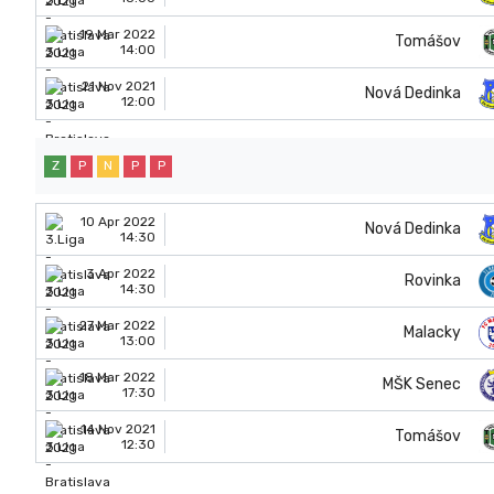
19 Mar 2022
Tomášov
14:00
21 Nov 2021
Nová Dedinka
12:00
Z
P
N
P
P
10 Apr 2022
Nová Dedinka
14:30
3 Apr 2022
Rovinka
14:30
27 Mar 2022
Malacky
13:00
18 Mar 2022
MŠK Senec
17:30
14 Nov 2021
Tomášov
12:30