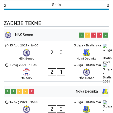
Goals
2
0
ZADNJE TEKME
MŠK Senec
Z
N
P
P
Z
13 Avg 2021
-
16:00
3.Liga - Bratislava
2
0
MŠK Senec
Nová Dedinka
8 Avg 2021
-
15:30
3.Liga - Bratislava
2
1
Malacky
MŠK Senec
Nová Dedinka
Z
Z
N
N
P
13 Avg 2021
-
16:00
3.Liga - Bratislava
2
0