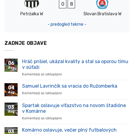
0
8
Petržalka W
Slovan Bratislava W
- predogled tekme -
ZADNJE OBJAVE
Hráč prišiel, ukázal kvality a stal sa oporou tímu
06
v súťaži
Avg
Komentarji so izklopljeni
za
Hráč
prišiel,
Samuel Lavrinčík sa vracia do Ružomberka
04
ukázal
Avg
Komentarji so izklopljeni
za
kvality
Samuel
a
Lavrinčík
Spartak oslavuje víťazstvo na novom štadióne
stal
03
sa
sa
v Komárne
Avg
vracia
oporou
Komentarji so izklopljeni
za
do
tímu
Spartak
Ružomberka
v
oslavuje
Komárno oslavuje, večer plný futbalových
súťaži
03
víťazstvo