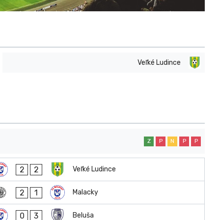
Veľké Ludince
Z
P
N
P
P
2
2
Veľké Ludince
2
1
Malacky
0
3
Beluša