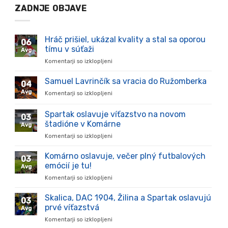
ZADNJE OBJAVE
Hráč prišiel, ukázal kvality a stal sa oporou
06
tímu v súťaži
Avg
Komentarji so izklopljeni
za
Hráč
prišiel,
Samuel Lavrinčík sa vracia do Ružomberka
04
ukázal
Avg
Komentarji so izklopljeni
za
kvality
Samuel
a
Lavrinčík
Spartak oslavuje víťazstvo na novom
stal
03
sa
sa
štadióne v Komárne
Avg
vracia
oporou
Komentarji so izklopljeni
za
do
tímu
Spartak
Ružomberka
v
oslavuje
Komárno oslavuje, večer plný futbalových
súťaži
03
víťazstvo
emócií je tu!
Avg
na
Komentarji so izklopljeni
za
novom
Komárno
štadióne
oslavuje,
Skalica, DAC 1904, Žilina a Spartak oslavujú
v
03
večer
Komárne
prvé víťazstvá
Avg
plný
Komentarji so izklopljeni
za
futbalových