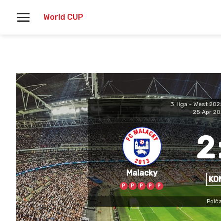
Skoči
World CUP
na
vsebino
3. liga - West 20
25 Apr 20
2
Malacky
KO
P
P
P
P
P
Polča