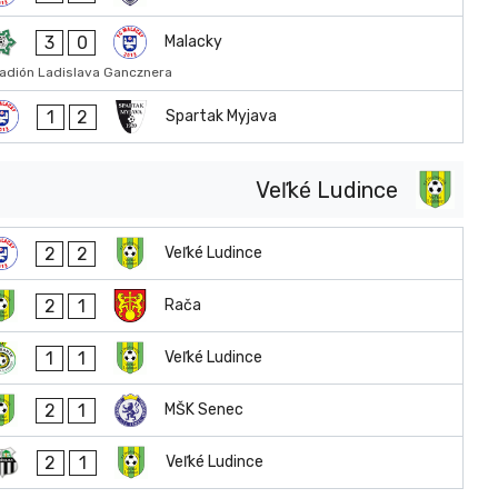
3
0
Malacky
adión Ladislava Gancznera
1
2
Spartak Myjava
Veľké Ludince
2
2
Veľké Ludince
2
1
Rača
1
1
Veľké Ludince
2
1
MŠK Senec
2
1
Veľké Ludince