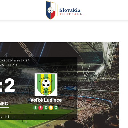
25-2026
|
West - 24
26
-
14:30
:
2
Veľké Ludince
NEC
Z
P
Z
N
Z
s: 1-1