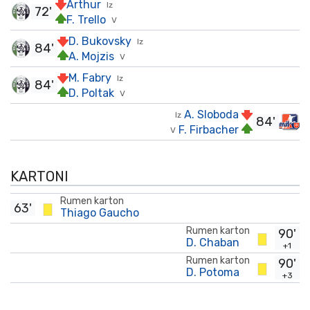
Arthur
Iz
72'
F. Trello
V
D. Bukovsky
Iz
84'
A. Mojzis
V
M. Fabry
Iz
84'
D. Poltak
V
A. Sloboda
Iz
84'
F. Firbacher
V
KARTONI
Rumen karton
63'
Thiago Gaucho
Rumen karton
90'
D. Chaban
+1
Rumen karton
90'
D. Potoma
+3