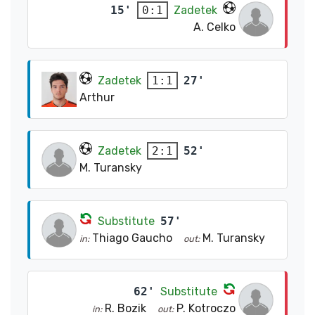
15'
Zadetek
0:1
A. Celko
Zadetek
27'
1:1
Arthur
Zadetek
52'
2:1
M. Turansky
Substitute
57'
Thiago Gaucho
M. Turansky
in:
out:
62'
Substitute
R. Bozik
P. Kotroczo
in:
out: