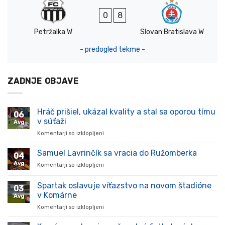
0
8
Petržalka W
Slovan Bratislava W
- predogled tekme -
ZADNJE OBJAVE
Hráč prišiel, ukázal kvality a stal sa oporou tímu
06
v súťaži
Avg
Komentarji so izklopljeni
za
Hráč
prišiel,
Samuel Lavrinčík sa vracia do Ružomberka
04
ukázal
Avg
Komentarji so izklopljeni
za
kvality
Samuel
a
Lavrinčík
Spartak oslavuje víťazstvo na novom štadióne
stal
03
sa
sa
v Komárne
Avg
vracia
oporou
Komentarji so izklopljeni
za
do
tímu
Spartak
Ružomberka
v
oslavuje