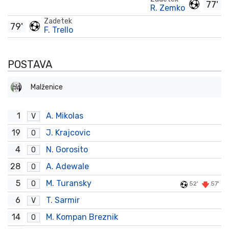
77'
R. Zemko
Zadetek
79'
F. Trello
POSTAVA
Malženice
1
A. Mikolas
V
19
J. Krajcovic
O
4
N. Gorosito
O
28
A. Adewale
O
5
M. Turansky
O
52'
57'
6
T. Sarmir
V
14
M. Kompan Breznik
O