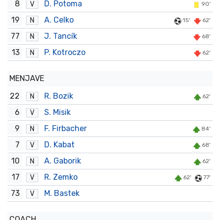
8
D. Potoma
V
90'
19
A. Celko
N
15'
62'
77
J. Tancík
N
68'
13
P. Kotroczo
N
62'
MENJAVE
22
R. Bozik
N
62'
6
S. Misik
V
9
F. Firbacher
N
84'
7
D. Kabat
V
68'
10
A. Gaborik
N
62'
17
R. Zemko
V
62'
77'
73
M. Bastek
V
COACH