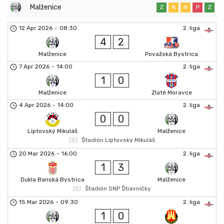
Malženice
Z
N
N
P
Z
12 Apr 2026
-
08:30
2. liga
4
2
Malženice
Považská Bystrica
7 Apr 2026
-
14:00
2. liga
1
0
Malženice
Zlaté Moravce
4 Apr 2026
-
14:00
2. liga
0
0
Liptovský Mikuláš
Malženice
Štadión Liptovský Mikuláš
20 Mar 2026
-
16:00
2. liga
1
3
Dukla Banská Bystrica
Malženice
Štadión SNP Štiavničky
15 Mar 2026
-
09:30
2. liga
1
0