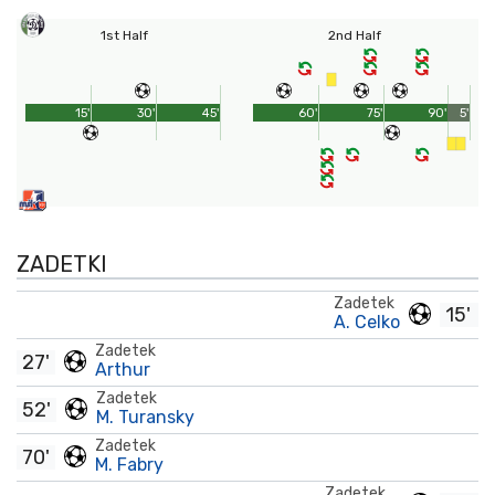
1st Half
2nd Half
15'
30'
45'
60'
75'
90'
5'
ZADETKI
Zadetek
15'
A. Celko
Zadetek
27'
Arthur
Zadetek
52'
M. Turansky
Zadetek
70'
M. Fabry
Zadetek