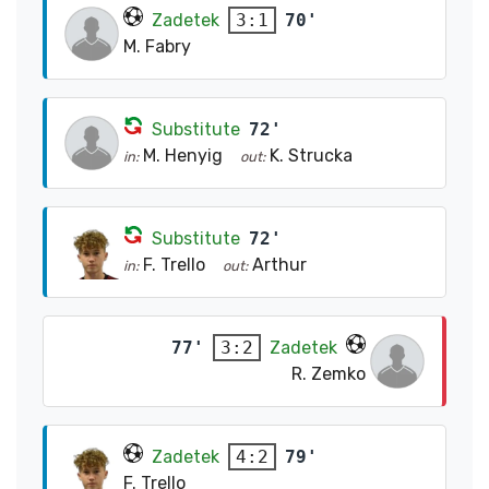
Zadetek
70'
3:1
M. Fabry
Substitute
72'
M. Henyig
K. Strucka
in:
out:
Substitute
72'
F. Trello
Arthur
in:
out:
77'
Zadetek
3:2
R. Zemko
Zadetek
79'
4:2
F. Trello