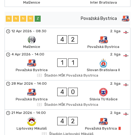
Malženice
Inter Bratislava
Považská Bystrica
N
N
N
N
Z
12 Apr 2026
-
08:30
2. liga
4
2
Malženice
Považská Bystrica
4 Apr 2026
-
14:00
2. liga
1
1
Považská Bystrica
Slovan Bratislava II
Štadión MŠK Považská Bystrica
28 Mar 2026
-
14:00
2. liga
4
0
Považská Bystrica
Slávia TU Košice
Štadión MŠK Považská Bystrica
21 Mar 2026
-
14:00
2. liga
4
2
Liptovský Mikuláš
Považská Bystrica
Štadión Liptovský Mikuláš