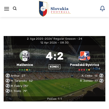
Skoči
na
vsebino
2. liga 2025-2026
|
Regular Season - 24
12 Apr 2026
-
08:30
4
:
2
Malženice
Považská Bystrica
KONEC
Arthur
27'
A. Celko
15'
M. Turansky
52'
R. Zemko
77'
M. Fabry
70'
F. Trello
79'
Polčas: 1-1