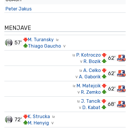
Peter Jakus
MENJAVE
M. Turansky
Iz
57'
Thiago Gaucho
V
P. Kotroczo
Iz
62'
R. Bozik
V
A. Celko
Iz
62'
A. Gaborik
V
M. Matejcik
Iz
62'
R. Zemko
V
J. Tancík
Iz
68'
D. Kabat
V
K. Strucka
Iz
72'
M. Henyig
V