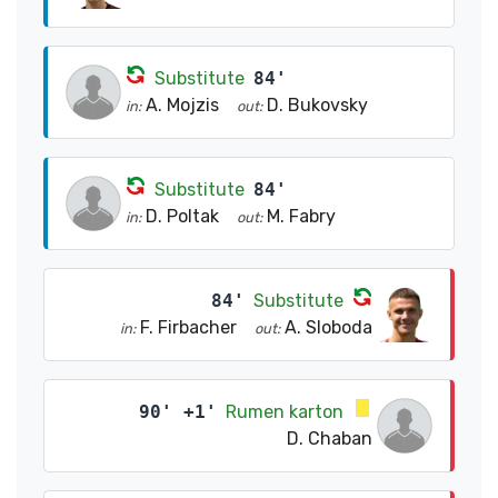
Substitute
84'
A. Mojzis
D. Bukovsky
in:
out:
Substitute
84'
D. Poltak
M. Fabry
in:
out:
84'
Substitute
F. Firbacher
A. Sloboda
in:
out:
90' +1'
Rumen karton
D. Chaban