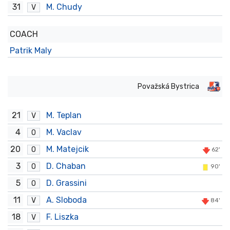
31
M. Chudy
V
COACH
Patrik Maly
Považská Bystrica
21
M. Teplan
V
4
M. Vaclav
O
20
M. Matejcik
O
62'
3
D. Chaban
O
90'
5
D. Grassini
O
11
A. Sloboda
V
84'
18
F. Liszka
V