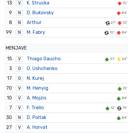
13
K. Strucka
V
72'
9
D. Bukovsky
N
84'
8
Arthur
N
27'
72'
99
M. Fabry
N
70'
84'
MENJAVE
15
Thiago Gaucho
V
57'
63'
3
O. Ushchenko
O
17
N. Kurej
O
70
M. Henyig
V
72'
10
A. Mojzis
V
84'
7
F. Trello
V
72'
79'
30
D. Poltak
N
84'
27
A. Horvat
V