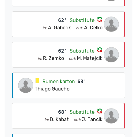
62'
Substitute
A. Gaborik
A. Celko
in:
out:
62'
Substitute
R. Zemko
M. Matejcik
in:
out:
Rumen karton
63'
Thiago Gaucho
68'
Substitute
D. Kabat
J. Tancík
in:
out: