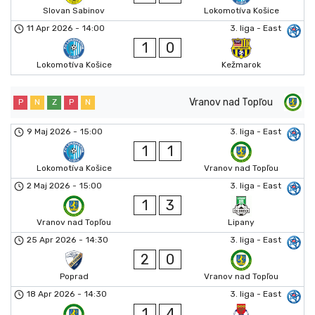
Slovan Sabinov
Lokomotíva Košice
11 Apr 2026
-
14:00
3. liga - East
1
0
Lokomotíva Košice
Kežmarok
Vranov nad Topľou
P
N
Z
P
N
9 Maj 2026
-
15:00
3. liga - East
1
1
Lokomotíva Košice
Vranov nad Topľou
2 Maj 2026
-
15:00
3. liga - East
1
3
Vranov nad Topľou
Lipany
25 Apr 2026
-
14:30
3. liga - East
2
0
Poprad
Vranov nad Topľou
18 Apr 2026
-
14:30
3. liga - East
1
4