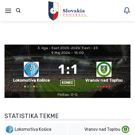
Skoči
na
vsebino
3. liga - East 2025-2026
|
East - 23
9 Maj 2026
-
15:00
1
:
1
Lokomotíva Košice
Vranov nad Topľou
KONEC
Polčas: 0-0
STATISTIKA TEKME
Lokomotíva Košice
Vranov nad Topľou