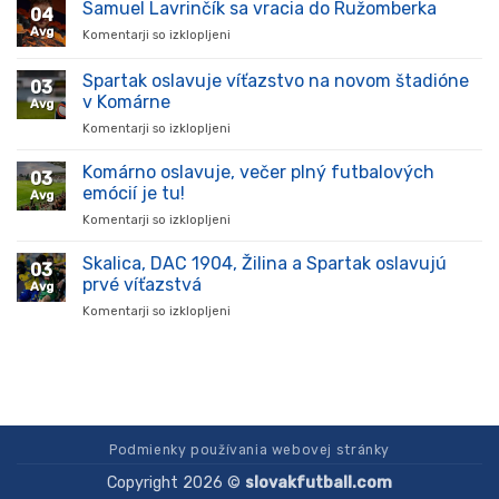
prišiel,
Samuel Lavrinčík sa vracia do Ružomberka
04
ukázal
Avg
Komentarji so izklopljeni
za
kvality
Samuel
a
Lavrinčík
Spartak oslavuje víťazstvo na novom štadióne
stal
03
sa
sa
v Komárne
Avg
vracia
oporou
Komentarji so izklopljeni
za
do
tímu
Spartak
Ružomberka
v
oslavuje
Komárno oslavuje, večer plný futbalových
súťaži
03
víťazstvo
emócií je tu!
Avg
na
Komentarji so izklopljeni
za
novom
Komárno
štadióne
oslavuje,
Skalica, DAC 1904, Žilina a Spartak oslavujú
v
03
večer
Komárne
prvé víťazstvá
Avg
plný
Komentarji so izklopljeni
za
futbalových
Skalica,
emócií
DAC
je
1904,
tu!
Žilina
a
Spartak
oslavujú
Podmienky používania webovej stránky
prvé
Copyright 2026 ©
slovakfutball.com
víťazstvá