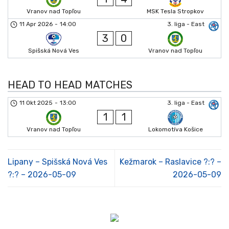
Vranov nad Topľou
MSK Tesla Stropkov
11 Apr 2026
-
14:00
3. liga - East
3
0
Spišská Nová Ves
Vranov nad Topľou
HEAD TO HEAD MATCHES
11 Okt 2025
-
13:00
3. liga - East
1
1
Vranov nad Topľou
Lokomotíva Košice
Lipany – Spišská Nová Ves
Kežmarok – Raslavice ?:? –
?:? – 2026-05-09
2026-05-09