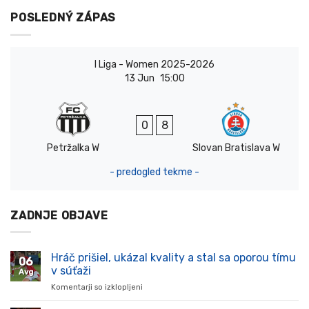
POSLEDNÝ ZÁPAS
I Liga - Women 2025-2026
13 Jun
15:00
0
8
Petržalka W
Slovan Bratislava W
- predogled tekme -
ZADNJE OBJAVE
Hráč prišiel, ukázal kvality a stal sa oporou tímu
06
v súťaži
Avg
Komentarji so izklopljeni
za
Hráč