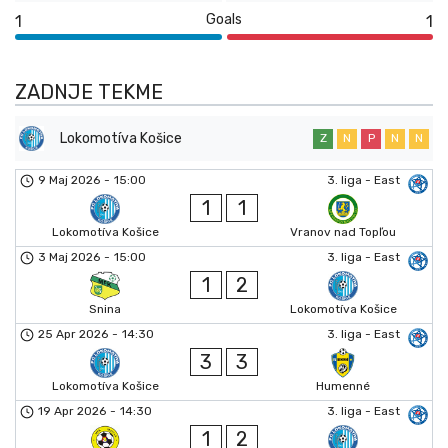
Goals
1
1
ZADNJE TEKME
Lokomotíva Košice
Z
N
P
N
N
9 Maj 2026
-
15:00
3. liga - East
1
1
Lokomotíva Košice
Vranov nad Topľou
3 Maj 2026
-
15:00
3. liga - East
1
2
Snina
Lokomotíva Košice
25 Apr 2026
-
14:30
3. liga - East
3
3
Lokomotíva Košice
Humenné
19 Apr 2026
-
14:30
3. liga - East
1
2