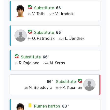
Substitute
66'
V. Toth
V. Uradnik
in:
out:
Substitute
66'
O. Patrnciak
L. Jendrek
in:
out:
Substitute
66'
R. Rajcinec
M. Koros
in:
out:
66'
Substitute
M. Boledovic
M. Kucman
in:
out:
Rumen karton
83'