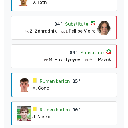
V. Toth
84'
Substitute
Z. Záhradník
Fellipe Vieira
in:
out:
84'
Substitute
M. Pukhtyeyev
D. Pavuk
in:
out:
Rumen karton
85'
M. Gono
Rumen karton
90'
J. Nosko