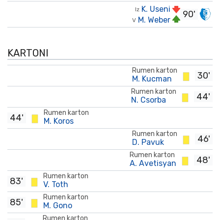
K. Useni
Iz
90'
M. Weber
V
KARTONI
Rumen karton
30'
M. Kucman
Rumen karton
44'
N. Csorba
Rumen karton
44'
M. Koros
Rumen karton
46'
D. Pavuk
Rumen karton
48'
A. Avetisyan
Rumen karton
83'
V. Toth
Rumen karton
85'
M. Gono
Rumen karton