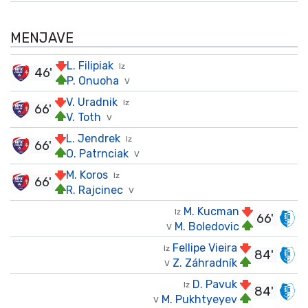
MENJAVE
L. Filipiak
Iz
46'
P. Onuoha
V
V. Uradnik
Iz
66'
V. Toth
V
L. Jendrek
Iz
66'
O. Patrnciak
V
M. Koros
Iz
66'
R. Rajcinec
V
M. Kucman
Iz
66'
M. Boledovic
V
Fellipe Vieira
Iz
84'
Z. Záhradník
V
D. Pavuk
Iz
84'
M. Pukhtyeyev
V