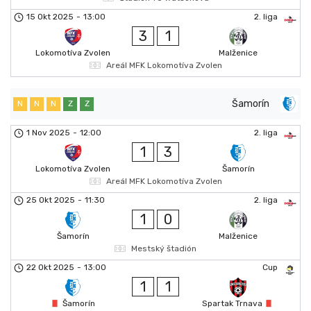
15 Okt 2025
-
13:00
2. liga
3
1
Lokomotíva Zvolen
Malženice
Areál MFK Lokomotíva Zvolen
Šamorín
N
N
N
Z
Z
1 Nov 2025
-
12:00
2. liga
1
3
Lokomotíva Zvolen
Šamorín
Areál MFK Lokomotíva Zvolen
25 Okt 2025
-
11:30
2. liga
1
0
Šamorín
Malženice
Mestský štadión
22 Okt 2025
-
13:00
Cup
1
1
Šamorín
Spartak Trnava