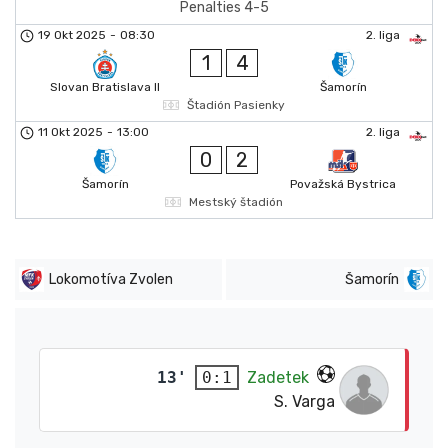
Penalties 4-5
19 Okt 2025
-
08:30
2. liga
1
4
Slovan Bratislava II
Šamorín
Štadión Pasienky
11 Okt 2025
-
13:00
2. liga
0
2
Šamorín
Považská Bystrica
Mestský štadión
Lokomotíva Zvolen
Šamorín
13'
Zadetek
0:1
S. Varga