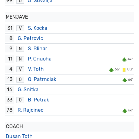
99
A. Suvalija
O
MENJAVE
31
S. Kocka
V
8
G. Petrovic
9
S. Blihar
N
11
P. Onuoha
N
46'
4
V. Toth
V
66'
83'
13
O. Patrnciak
O
66'
16
G. Snitka
33
B. Petrak
O
78
R. Rajcinec
66'
COACH
Dusan Toth