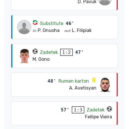
D. Pavuk
Substitute
46'
P. Onuoha
L. Filipiak
in:
out:
Zadetek
47'
1:2
M. Gono
48'
Rumen karton
A. Avetisyan
57'
Zadetek
1:3
Fellipe Vieira