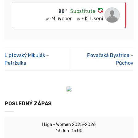
90'
Substitute
M. Weber
K. Useni
in:
out:
Liptovský Mikuláš –
Považská Bystrica –
Petržalka
Púchov
POSLEDNÝ ZÁPAS
I Liga - Women 2025-2026
13 Jun
15:00