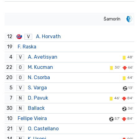
Šamorín
12
A. Horvath
V
19
F. Raska
4
A. Avetisyan
V
48'
22
M. Kucman
O
30'
66'
20
N. Csorba
O
44'
5
S. Varga
V
13'
7
D. Pavuk
N
46'
84'
30
Ballack
N
36'
10
Fellipe Vieira
57'
84'
21
O. Castellano
V
14
K. Useni