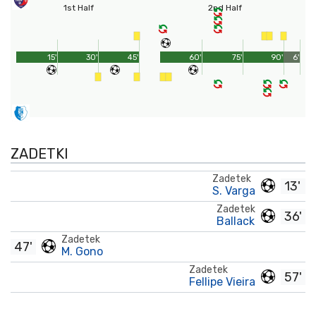
1st Half
2nd Half
15'
30'
45'
60'
75'
90'
6'
ZADETKI
Zadetek
13'
S. Varga
Zadetek
36'
Ballack
Zadetek
47'
M. Gono
Zadetek
57'
Fellipe Vieira