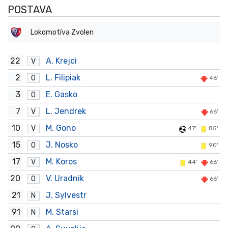
POSTAVA
Lokomotíva Zvolen
22
A. Krejci
V
2
L. Filipiak
O
46'
3
E. Gasko
O
7
L. Jendrek
V
66'
10
M. Gono
V
47'
85'
15
J. Nosko
O
90'
17
M. Koros
V
44'
66'
20
V. Uradnik
O
66'
21
J. Sylvestr
N
91
M. Starsi
N