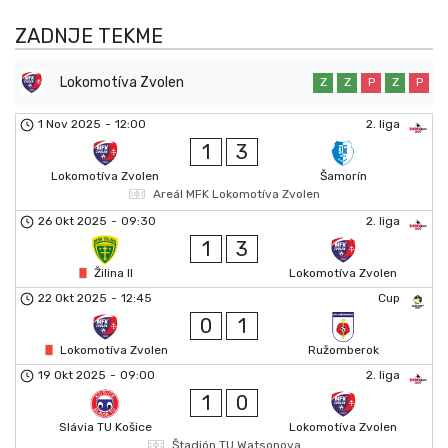
ZADNJE TEKME
Lokomotíva Zvolen
Z
Z
P
Z
P
1 Nov 2025
-
12:00
2. liga
1
3
Lokomotíva Zvolen
Šamorín
Areál MFK Lokomotíva Zvolen
26 Okt 2025
-
09:30
2. liga
1
3
Žilina II
Lokomotíva Zvolen
22 Okt 2025
-
12:45
Cup
0
1
Lokomotíva Zvolen
Ružomberok
19 Okt 2025
-
09:00
2. liga
1
0
Slávia TU Košice
Lokomotíva Zvolen
Štadión TU Watsonova