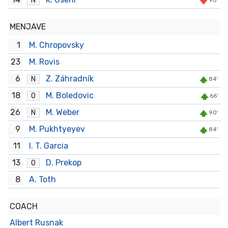
N
90'
MENJAVE
1
M. Chropovsky
23
M. Rovis
6
Z. Záhradník
N
84'
18
M. Boledovic
O
66'
26
M. Weber
N
90'
9
M. Pukhtyeyev
84'
11
I. T. Garcia
13
D. Prekop
O
8
A. Toth
COACH
Albert Rusnak