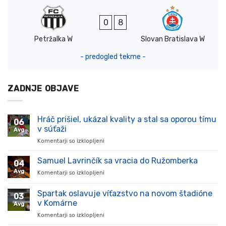
0
8
Petržalka W
Slovan Bratislava W
- predogled tekme -
ZADNJE OBJAVE
Hráč prišiel, ukázal kvality a stal sa oporou tímu
06
v súťaži
Avg
Komentarji so izklopljeni
za
Hráč
prišiel,
Samuel Lavrinčík sa vracia do Ružomberka
04
ukázal
Avg
Komentarji so izklopljeni
za
kvality
Samuel
a
Lavrinčík
Spartak oslavuje víťazstvo na novom štadióne
stal
03
sa
sa
v Komárne
Avg
vracia
oporou
Komentarji so izklopljeni
za
do
tímu
Spartak
Ružomberka