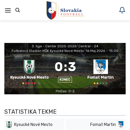
Skoči
na
vsebino
3. liga - Center 2025-2026
|
Central - 24
Futbalový štadión MŠK Kysucké Nové Mesto
|
16 Maj 2026
-
15:00
0
:
3
Kysucké Nové Mesto
Fomat Martin
KONEC
Polčas: 0-2
STATISTIKA TEKME
Kysucké Nové Mesto
Fomat Martin