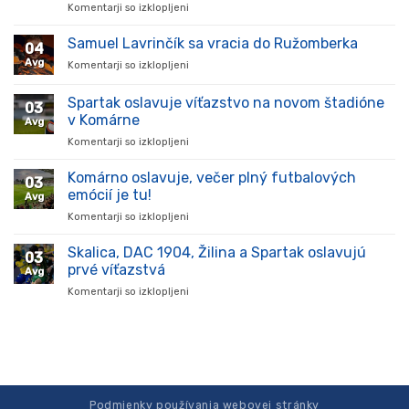
Komentarji so izklopljeni
za
Hráč
prišiel,
Samuel Lavrinčík sa vracia do Ružomberka
04
ukázal
Avg
Komentarji so izklopljeni
za
kvality
Samuel
a
Lavrinčík
Spartak oslavuje víťazstvo na novom štadióne
stal
03
sa
sa
v Komárne
Avg
vracia
oporou
Komentarji so izklopljeni
za
do
tímu
Spartak
Ružomberka
v
oslavuje
Komárno oslavuje, večer plný futbalových
súťaži
03
víťazstvo
emócií je tu!
Avg
na
Komentarji so izklopljeni
za
novom
Komárno
štadióne
oslavuje,
Skalica, DAC 1904, Žilina a Spartak oslavujú
v
03
večer
Komárne
prvé víťazstvá
Avg
plný
Komentarji so izklopljeni
za
futbalových
Skalica,
emócií
DAC
je
1904,
tu!
Žilina
a
Spartak
oslavujú
Podmienky používania webovej stránky