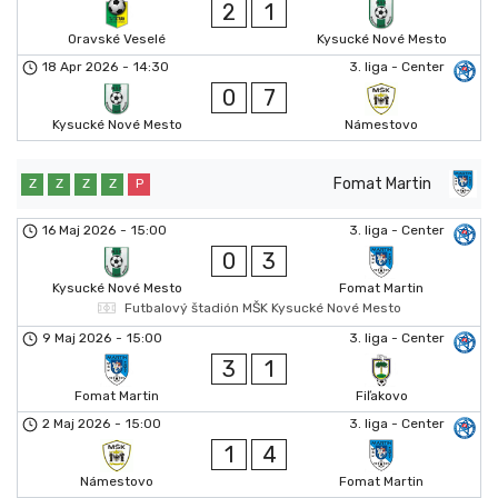
2
1
Oravské Veselé
Kysucké Nové Mesto
18 Apr 2026
-
14:30
3. liga - Center
0
7
Kysucké Nové Mesto
Námestovo
Fomat Martin
Z
Z
Z
Z
P
16 Maj 2026
-
15:00
3. liga - Center
0
3
Kysucké Nové Mesto
Fomat Martin
Futbalový štadión MŠK Kysucké Nové Mesto
9 Maj 2026
-
15:00
3. liga - Center
3
1
Fomat Martin
Fiľakovo
2 Maj 2026
-
15:00
3. liga - Center
1
4
Námestovo
Fomat Martin