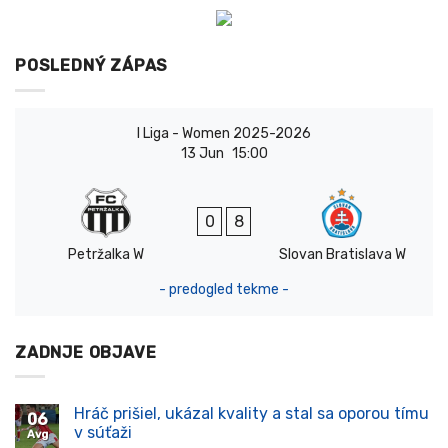
POSLEDNÝ ZÁPAS
I Liga - Women 2025-2026
13 Jun
15:00
0
8
Petržalka W
Slovan Bratislava W
- predogled tekme -
ZADNJE OBJAVE
Hráč prišiel, ukázal kvality a stal sa oporou tímu
06
v súťaži
Avg