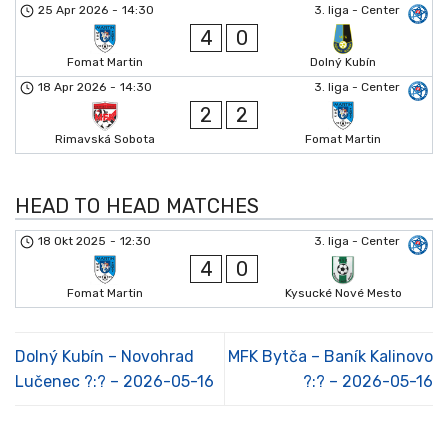
25 Apr 2026
-
14:30
3. liga - Center
4
0
Fomat Martin
Dolný Kubín
18 Apr 2026
-
14:30
3. liga - Center
2
2
Rimavská Sobota
Fomat Martin
HEAD TO HEAD MATCHES
18 Okt 2025
-
12:30
3. liga - Center
4
0
Fomat Martin
Kysucké Nové Mesto
Dolný Kubín – Novohrad
MFK Bytča – Baník Kalinovo
Lučenec ?:? – 2026-05-16
?:? – 2026-05-16