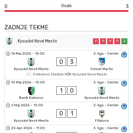
Goals
0
3
ZADNJE TEKME
Kysucké Nové Mesto
P
P
P
P
Z
16 Maj 2026
-
15:00
3. liga - Center
0
3
Kysucké Nové Mesto
Fomat Martin
Futbalový štadión MŠK Kysucké Nové Mesto
10 Maj 2026
-
15:00
3. liga - Center
1
0
Baník Kalinovo
Kysucké Nové Mesto
2 Maj 2026
-
15:00
3. liga - Center
0
1
Kysucké Nové Mesto
Fiľakovo
25 Apr 2026
-
11:00
3. liga - Center