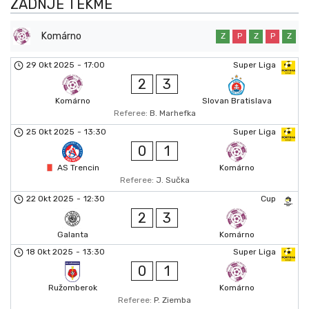
ZADNJE TEKME
Komárno
Z
P
Z
P
Z
29 Okt 2025
-
17:00
Super Liga
2
3
Komárno
Slovan Bratislava
Referee:
B. Marhefka
25 Okt 2025
-
13:30
Super Liga
0
1
AS Trencin
Komárno
Referee:
J. Sučka
22 Okt 2025
-
12:30
Cup
2
3
Galanta
Komárno
18 Okt 2025
-
13:30
Super Liga
0
1
Ružomberok
Komárno
Referee:
P. Ziemba