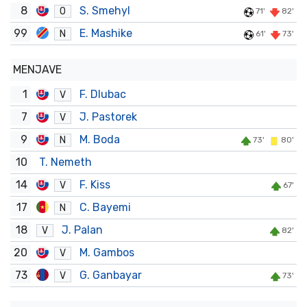
8
S. Smehyl
O
71'
82'
99
E. Mashike
N
61'
73'
MENJAVE
1
F. Dlubac
V
7
J. Pastorek
V
9
M. Boda
N
73'
80'
10
T. Nemeth
14
F. Kiss
V
67'
17
C. Bayemi
N
18
J. Palan
V
82'
20
M. Gambos
V
73
G. Ganbayar
V
73'