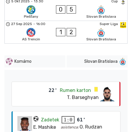
5 Okt 2025
-
13:30
Cup
0
5
Piešťany
Slovan Bratislava
27 Sep 2025
-
16:00
Super Liga
1
2
AS Trencin
Slovan Bratislava
Komárno
Slovan Bratislava
22'
Rumen karton
T. Barseghyan
Zadetek
61'
1:0
O. Rudzan
E. Mashike
asistenca: