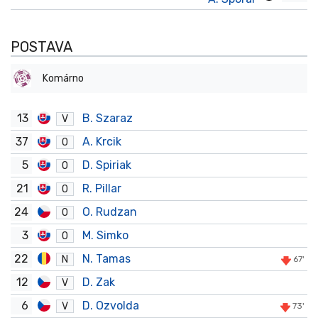
POSTAVA
Komárno
13
B. Szaraz
V
37
A. Krcik
O
5
D. Spiriak
O
21
R. Pillar
O
24
O. Rudzan
O
3
M. Simko
O
22
N. Tamas
N
67'
12
D. Zak
V
6
D. Ozvolda
V
73'