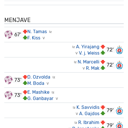
MENJAVE
N. Tamas
Iz
67'
F. Kiss
V
A. Yirajang
Iz
72'
V. j. Weiss
V
N. Marcelli
Iz
72'
R. Mak
V
D. Ozvolda
Iz
73'
M. Boda
V
E. Mashike
Iz
73'
G. Ganbayar
V
K. Savvidis
Iz
79'
A. Gajdos
V
R. Ibrahim
Iz
79'