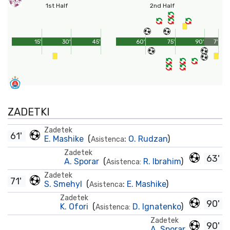
1st Half
2nd Half
15'
30'
45'
60'
75'
90'
7'
ZADETKI
Zadetek
61'
E. Mashike
(
:
O. Rudzan
)
Asistenca
Zadetek
63'
A. Sporar
(
R. Ibrahim
)
Asistenca:
Zadetek
71'
S. Smehyl
(
:
E. Mashike
)
Asistenca
Zadetek
90'
K. Ofori
(
D. Ignatenko
)
Asistenca:
Zadetek
90'
A. Sporar