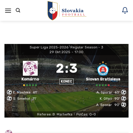
Skoči
na
vsebino
Super Liga 2025-2026
|
Regular Season - 3
29 Okt 2025
-
17:00
2
:
3
Komárno
Slovan Bratislava
KONEC
E. Mashike
61'
A. Sporar
63'
S. Smehyl
71'
K. Ofori
90'
A. Sporar
90'
Referee: B. Marhefka
Polčas: 0-0
|