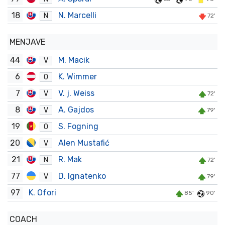
18
N. Marcelli
N
72'
MENJAVE
44
M. Macik
V
6
K. Wimmer
O
7
V. j. Weiss
V
72'
8
A. Gajdos
V
79'
19
S. Fogning
O
20
Alen Mustafić
V
21
R. Mak
N
72'
77
D. Ignatenko
V
79'
97
K. Ofori
85'
90'
COACH