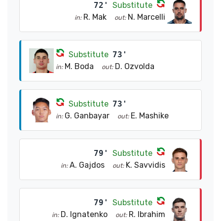
72'
Substitute
R. Mak
N. Marcelli
in:
out:
Substitute
73'
M. Boda
D. Ozvolda
in:
out:
Substitute
73'
G. Ganbayar
E. Mashike
in:
out:
79'
Substitute
A. Gajdos
K. Savvidis
in:
out:
79'
Substitute
D. Ignatenko
R. Ibrahim
in:
out: