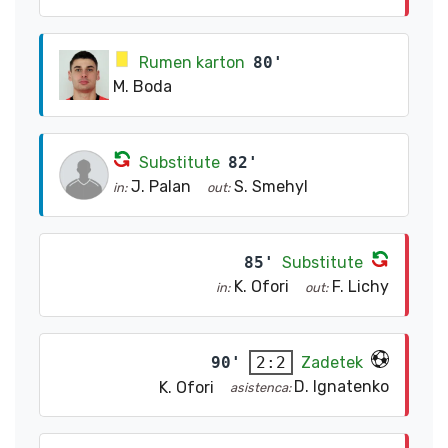
Rumen karton
80'
M. Boda
Substitute
82'
J. Palan
S. Smehyl
in:
out:
85'
Substitute
K. Ofori
F. Lichy
in:
out:
90'
Zadetek
2:2
D. Ignatenko
K. Ofori
asistenca: