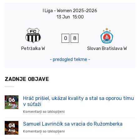
I Liga - Women 2025-2026
13 Jun
15:00
0
8
Petržalka W
Slovan Bratislava W
- predogled tekme -
ZADNJE OBJAVE
Hráč prišiel, ukázal kvality a stal sa oporou tímu
06
v súťaži
Avg
Komentarji so izklopljeni
za
Hráč
prišiel,
Samuel Lavrinčík sa vracia do Ružomberka
04
ukázal
Avg
Komentarji so izklopljeni
za
kvality
Samuel
a