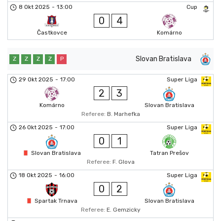
8 Okt 2025
-
13:00
Cup
0
4
Častkovce
Komárno
Slovan Bratislava
Z
Z
Z
Z
P
29 Okt 2025
-
17:00
Super Liga
2
3
Komárno
Slovan Bratislava
Referee:
B. Marhefka
26 Okt 2025
-
17:00
Super Liga
0
1
Slovan Bratislava
Tatran Prešov
Referee:
F. Glova
18 Okt 2025
-
16:00
Super Liga
0
2
Spartak Trnava
Slovan Bratislava
Referee:
E. Gemzicky