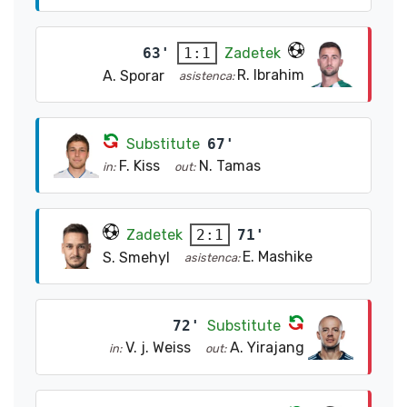
63'
Zadetek
1:1
R. Ibrahim
A. Sporar
asistenca:
Substitute
67'
F. Kiss
N. Tamas
in:
out:
Zadetek
71'
2:1
E. Mashike
S. Smehyl
asistenca:
72'
Substitute
V. j. Weiss
A. Yirajang
in:
out: