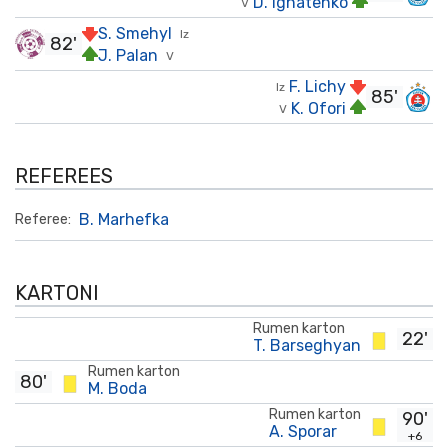
D. Ignatenko
V
S. Smehyl
Iz
82'
J. Palan
V
F. Lichy
Iz
85'
K. Ofori
V
REFEREES
B. Marhefka
Referee:
KARTONI
Rumen karton
22'
T. Barseghyan
Rumen karton
80'
M. Boda
Rumen karton
90'
A. Sporar
+6