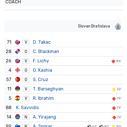
COACH
Slovan Bratislava
71
D. Takac
V
28
C. Blackman
O
26
F. Lichy
V
85'
4
G. Kashia
O
57
S. Cruz
O
11
T. Barseghyan
V
22'
5
R. Ibrahim
V
79'
88
K. Savvidis
79'
14
A. Yirajang
N
72'
99
A. Sporar
N
63'
90'
90'