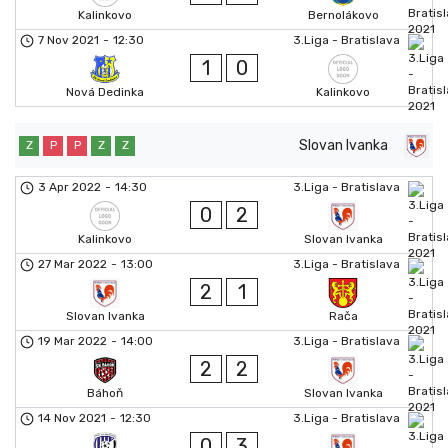
Kalinkovo
Bernolákovo
7 Nov 2021
-
12:30
3.Liga - Bratislava
1
0
Nová Dedinka
Kalinkovo
Slovan Ivanka
Z
P
P
Z
Z
3 Apr 2022
-
14:30
3.Liga - Bratislava
0
2
Kalinkovo
Slovan Ivanka
27 Mar 2022
-
13:00
3.Liga - Bratislava
2
1
Slovan Ivanka
Rača
19 Mar 2022
-
14:00
3.Liga - Bratislava
2
2
Báhoň
Slovan Ivanka
14 Nov 2021
-
12:30
3.Liga - Bratislava
0
3