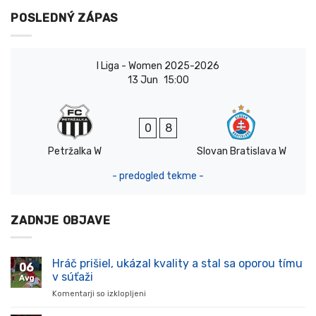
POSLEDNÝ ZÁPAS
I Liga - Women 2025-2026
13 Jun
15:00
0
8
Petržalka W
Slovan Bratislava W
- predogled tekme -
ZADNJE OBJAVE
Hráč prišiel, ukázal kvality a stal sa oporou tímu
06
v súťaži
Avg
Komentarji so izklopljeni
za
Hráč