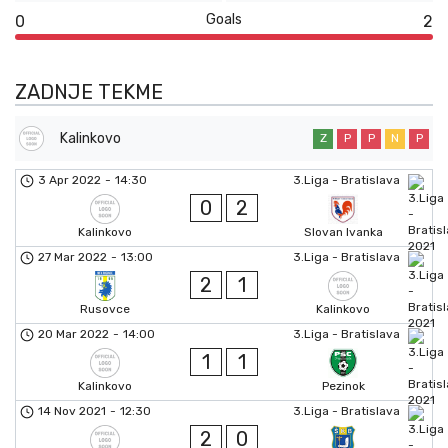
Goals
0
2
ZADNJE TEKME
Kalinkovo
Z
P
P
N
P
3 Apr 2022
-
14:30
3.Liga - Bratislava
0
2
Kalinkovo
Slovan Ivanka
27 Mar 2022
-
13:00
3.Liga - Bratislava
2
1
Rusovce
Kalinkovo
20 Mar 2022
-
14:00
3.Liga - Bratislava
1
1
Kalinkovo
Pezinok
14 Nov 2021
-
12:30
3.Liga - Bratislava
2
0