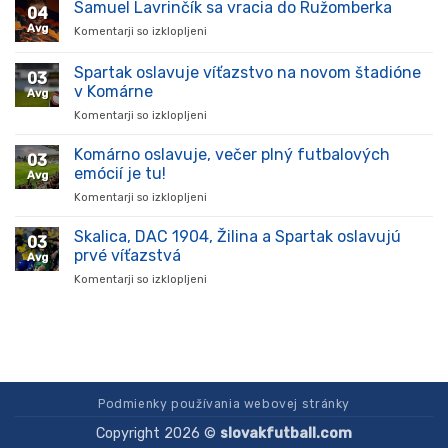
prišiel,
Samuel Lavrinčík sa vracia do Ružomberka
04
ukázal
Avg
Komentarji so izklopljeni
za
kvality
Samuel
a
Lavrinčík
Spartak oslavuje víťazstvo na novom štadióne
stal
03
sa
sa
v Komárne
Avg
vracia
oporou
Komentarji so izklopljeni
za
do
tímu
Spartak
Ružomberka
v
oslavuje
Komárno oslavuje, večer plný futbalových
súťaži
03
víťazstvo
emócií je tu!
Avg
na
Komentarji so izklopljeni
za
novom
Komárno
štadióne
oslavuje,
Skalica, DAC 1904, Žilina a Spartak oslavujú
v
03
večer
Komárne
prvé víťazstvá
Avg
plný
Komentarji so izklopljeni
za
futbalových
Skalica,
emócií
DAC
je
1904,
tu!
Žilina
a
Spartak
oslavujú
Podmienky používania webovej stránky
prvé
Copyright 2026 ©
slovakfutball.com
víťazstvá