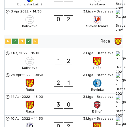
Dunajská Lužná
Kalinkovo
3 Apr 2022
-
14:30
3.Liga - Bratislava
0
2
Kalinkovo
Slovan Ivanka
Rača
N
Z
N
Z
N
1 Maj 2022
-
15:00
3.Liga - Bratislava
1
2
Kalinkovo
Rača
24 Apr 2022
-
08:30
3.Liga - Bratislava
2
1
Rača
Rovinka
14 Apr 2022
-
15:00
3.Liga - Bratislava
3
0
Rača
Báhoň
10 Apr 2022
-
14:30
3.Liga - Bratislava
0
2