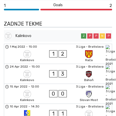
Goals
1
2
ZADNJE TEKME
Kalinkovo
Z
P
P
N
P
1 Maj 2022
-
15:00
3.Liga - Bratislava
1
2
Kalinkovo
Rača
24 Apr 2022
-
15:00
3.Liga - Bratislava
1
3
Kalinkovo
Báhoň
15 Apr 2022
-
12:00
3.Liga - Bratislava
0
0
Kalinkovo
Slovan Most
10 Apr 2022
-
14:30
3.Liga - Bratislava
1
1