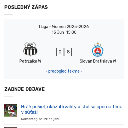
POSLEDNÝ ZÁPAS
I Liga - Women 2025-2026
13 Jun
15:00
0
8
Petržalka W
Slovan Bratislava W
- predogled tekme -
ZADNJE OBJAVE
Hráč prišiel, ukázal kvality a stal sa oporou tímu
06
v súťaži
Avg
Komentarji so izklopljeni
za
Hráč