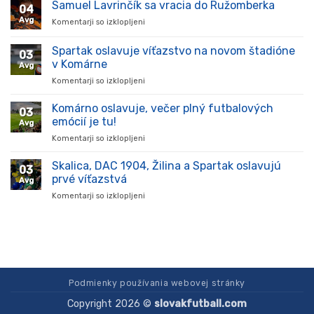
prišiel,
Samuel Lavrinčík sa vracia do Ružomberka
04
ukázal
Avg
Komentarji so izklopljeni
za
kvality
Samuel
a
Lavrinčík
Spartak oslavuje víťazstvo na novom štadióne
stal
03
sa
sa
v Komárne
Avg
vracia
oporou
Komentarji so izklopljeni
za
do
tímu
Spartak
Ružomberka
v
oslavuje
Komárno oslavuje, večer plný futbalových
súťaži
03
víťazstvo
emócií je tu!
Avg
na
Komentarji so izklopljeni
za
novom
Komárno
štadióne
oslavuje,
Skalica, DAC 1904, Žilina a Spartak oslavujú
v
03
večer
Komárne
prvé víťazstvá
Avg
plný
Komentarji so izklopljeni
za
futbalových
Skalica,
emócií
DAC
je
1904,
tu!
Žilina
a
Spartak
oslavujú
Podmienky používania webovej stránky
prvé
Copyright 2026 ©
slovakfutball.com
víťazstvá