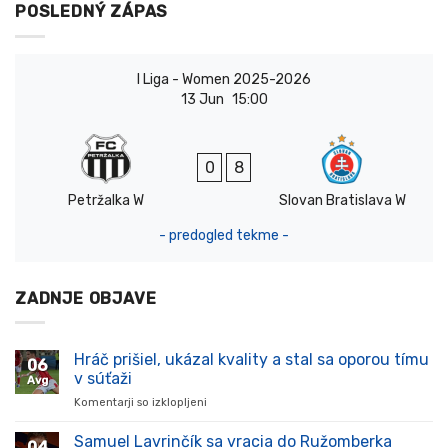
POSLEDNÝ ZÁPAS
I Liga - Women 2025-2026
13 Jun
15:00
0
8
Petržalka W
Slovan Bratislava W
- predogled tekme -
ZADNJE OBJAVE
Hráč prišiel, ukázal kvality a stal sa oporou tímu
06
v súťaži
Avg
Komentarji so izklopljeni
za
Hráč
prišiel,
Samuel Lavrinčík sa vracia do Ružomberka
04