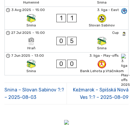
Humenné
Snina
3 Avg 2025
-
15:00
3. liga - East
1
1
Snina
Slovan Sabinov
27 Jul 2025
-
15:00
Cup
0
5
Hraň
Snina
7 Jun 2025
-
13:00
3. liga - Play-offs
0
0
Snina
Baník Lehota p.Vtáčnikom
Snina – Slovan Sabinov ?:?
Kežmarok – Spišská Nová
– 2025-08-03
Ves ?:? – 2025-08-09