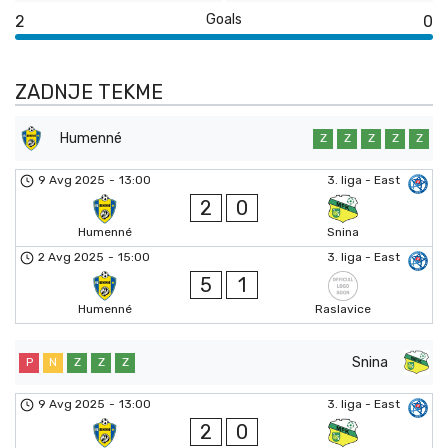
Goals
2
0
ZADNJE TEKME
Humenné
Z
Z
Z
Z
Z
9 Avg 2025
-
13:00
3. liga - East
2
0
Humenné
Snina
2 Avg 2025
-
15:00
3. liga - East
5
1
Humenné
Raslavice
Snina
P
N
Z
Z
Z
9 Avg 2025
-
13:00
3. liga - East
2
0