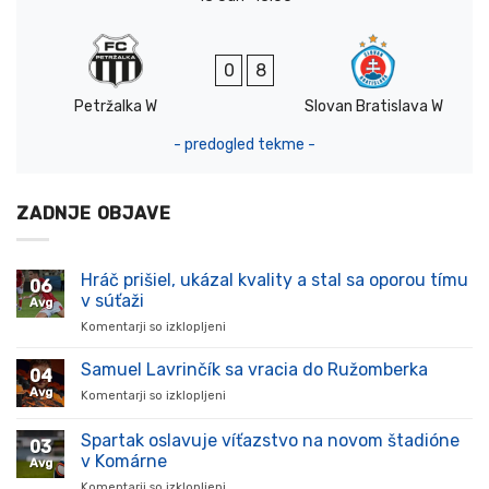
0
8
Petržalka W
Slovan Bratislava W
- predogled tekme -
ZADNJE OBJAVE
Hráč prišiel, ukázal kvality a stal sa oporou tímu
06
v súťaži
Avg
Komentarji so izklopljeni
za
Hráč
prišiel,
Samuel Lavrinčík sa vracia do Ružomberka
04
ukázal
Avg
Komentarji so izklopljeni
za
kvality
Samuel
a
Lavrinčík
Spartak oslavuje víťazstvo na novom štadióne
stal
03
sa
sa
v Komárne
Avg
vracia
oporou
Komentarji so izklopljeni
za
do