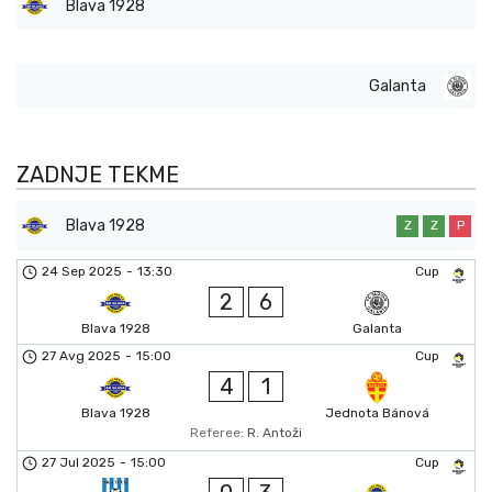
Blava 1928
Galanta
ZADNJE TEKME
Blava 1928
Z
Z
P
24 Sep 2025
-
13:30
Cup
2
6
Blava 1928
Galanta
27 Avg 2025
-
15:00
Cup
4
1
Blava 1928
Jednota Bánová
Referee:
R. Antoži
27 Jul 2025
-
15:00
Cup