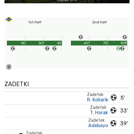
Polčas: 0-3
1st Half
2nd Half
15'
30'
45'
60'
75'
90'
1'
ZADETKI
Zadetek
5'
R. Kollarik
Zadetek
33'
T. Horak
Zadetek
39'
Adebayo
Zadetek