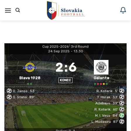
Skoči
na
vsebino
Cup 2025-2026
|
3rd Round
24 Sep 2025
-
13:30
2
:
6
Blava 1928
Galanta
KONEC
O. Janso
53'
R. Kollarik
5'
D. Stano
89'
T. Horak
33'
Adebayo
39'
R. Kollarik
60'
M. I. Vass
84'
L. Mudasiru
87'