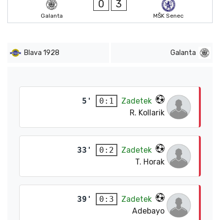
0
3
Galanta
MŠK Senec
Blava 1928
Galanta
5'
Zadetek
0:1
R. Kollarik
33'
Zadetek
0:2
T. Horak
39'
Zadetek
0:3
Adebayo