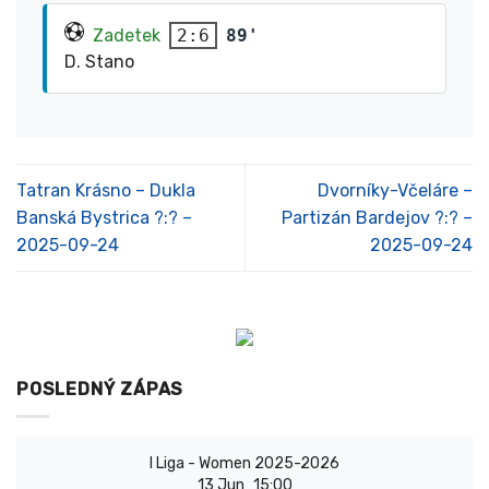
Zadetek
89'
2:6
D. Stano
Tatran Krásno – Dukla
Dvorníky-Včeláre –
Banská Bystrica ?:? –
Partizán Bardejov ?:? –
2025-09-24
2025-09-24
POSLEDNÝ ZÁPAS
I Liga - Women 2025-2026
13 Jun
15:00