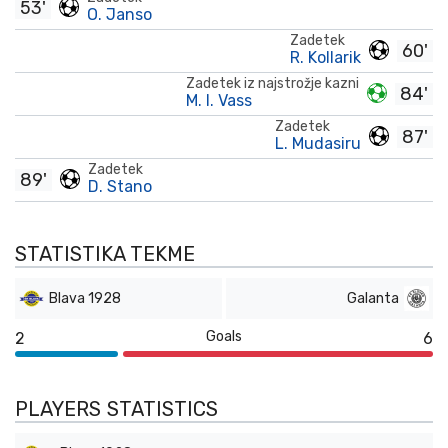
53'
O. Janso
Zadetek
60'
R. Kollarik
Zadetek iz najstrožje kazni
84'
M. I. Vass
Zadetek
87'
L. Mudasiru
Zadetek
89'
D. Stano
STATISTIKA TEKME
Blava 1928
Galanta
Goals
2
6
PLAYERS STATISTICS