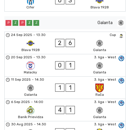
0
3
Cifer
Blava 1928
Galanta
P
Z
P
Z
Z
24 Sep 2025
-
13:30
Cup
2
6
Blava 1928
Galanta
20 Sep 2025
-
13:30
3. liga - West
0
1
Malacky
Galanta
11 Sep 2025
-
14:30
3. liga - West
1
1
Galanta
Rača
6 Sep 2025
-
14:00
3. liga - West
4
1
Baník Prievidza
Galanta
30 Avg 2025
-
14:30
3. liga - West