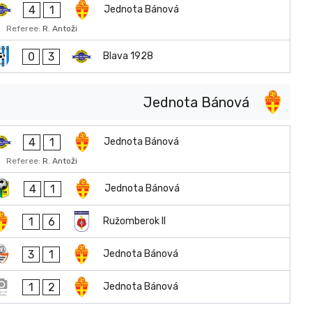
4
1
Jednota Bánová
Referee:
R. Antoži
0
3
Blava 1928
Jednota Bánová
4
1
Jednota Bánová
Referee:
R. Antoži
4
1
Jednota Bánová
1
6
Ružomberok II
3
1
Jednota Bánová
1
2
Jednota Bánová