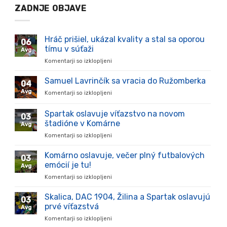
ZADNJE OBJAVE
Hráč prišiel, ukázal kvality a stal sa oporou
06
tímu v súťaži
Avg
Komentarji so izklopljeni
za
Hráč
prišiel,
Samuel Lavrinčík sa vracia do Ružomberka
04
ukázal
Avg
Komentarji so izklopljeni
za
kvality
Samuel
a
Lavrinčík
Spartak oslavuje víťazstvo na novom
stal
03
sa
sa
štadióne v Komárne
Avg
vracia
oporou
Komentarji so izklopljeni
za
do
tímu
Spartak
Ružomberka
v
oslavuje
Komárno oslavuje, večer plný futbalových
súťaži
03
víťazstvo
emócií je tu!
Avg
na
Komentarji so izklopljeni
za
novom
Komárno
štadióne
oslavuje,
Skalica, DAC 1904, Žilina a Spartak oslavujú
v
03
večer
Komárne
prvé víťazstvá
Avg
plný
Komentarji so izklopljeni
za
futbalových