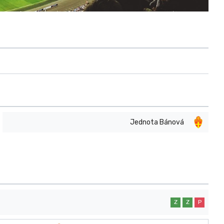
Jednota Bánová
Z
Z
P