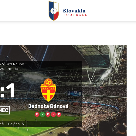
26
|
3rd Round
025
-
15:00
:
1
Jednota Bánová
NEC
P
Z
P
P
P
oži
Polčas: 3-1
|