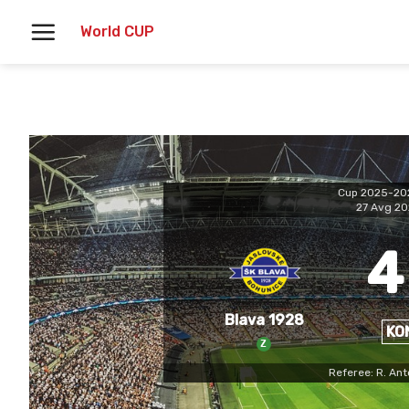
Skoči
World CUP
na
vsebino
Cup 2025-20
27 Avg 2
4
Blava 1928
KO
Z
Referee: R. Ant