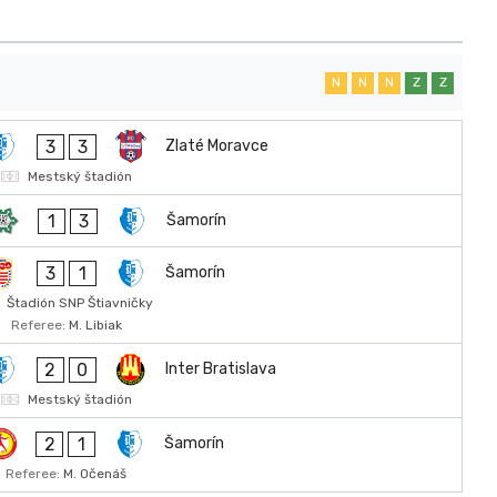
N
N
N
Z
Z
3
3
Zlaté Moravce
Mestský štadión
1
3
Šamorín
3
1
Šamorín
Štadión SNP Štiavničky
Referee:
M. Libiak
2
0
Inter Bratislava
Mestský štadión
2
1
Šamorín
Referee:
M. Očenáš