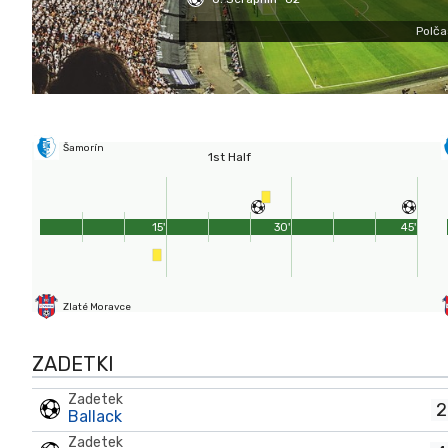
Polča
Šamorín
1st Half
15'
30'
45'
Zlaté Moravce
ZADETKI
Zadetek
2
Ballack
Zadetek