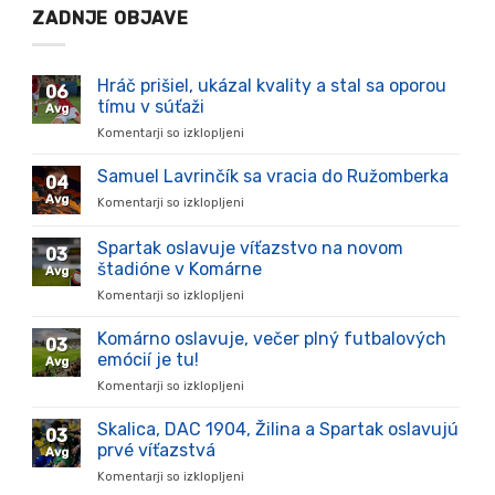
ZADNJE OBJAVE
Hráč prišiel, ukázal kvality a stal sa oporou
06
tímu v súťaži
Avg
Komentarji so izklopljeni
za
Hráč
prišiel,
Samuel Lavrinčík sa vracia do Ružomberka
04
ukázal
Avg
Komentarji so izklopljeni
za
kvality
Samuel
a
Lavrinčík
Spartak oslavuje víťazstvo na novom
stal
03
sa
sa
štadióne v Komárne
Avg
vracia
oporou
Komentarji so izklopljeni
za
do
tímu
Spartak
Ružomberka
v
oslavuje
Komárno oslavuje, večer plný futbalových
súťaži
03
víťazstvo
emócií je tu!
Avg
na
Komentarji so izklopljeni
za
novom
Komárno
štadióne
oslavuje,
Skalica, DAC 1904, Žilina a Spartak oslavujú
v
03
večer
Komárne
prvé víťazstvá
Avg
plný
Komentarji so izklopljeni
za
futbalových