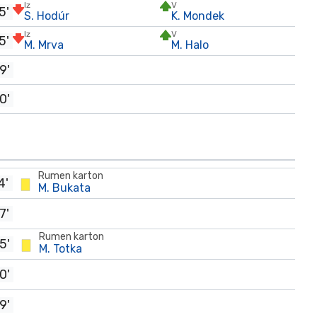
Iz
V
5'
S. Hodúr
K. Mondek
Iz
V
5'
M. Mrva
M. Halo
9'
0'
Rumen karton
4'
M. Bukata
7'
Rumen karton
5'
M. Totka
0'
9'