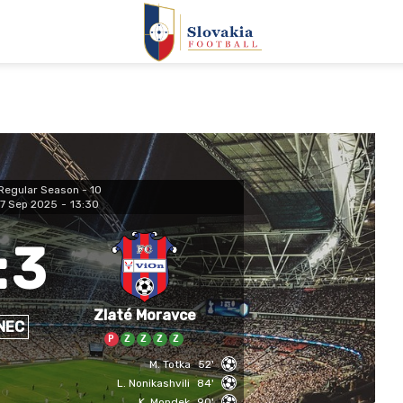
Regular Season - 10
7 Sep 2025
-
13:30
:
3
Zlaté Moravce
NEC
P
Z
Z
Z
Z
M. Totka
52'
L. Nonikashvili
84'
K. Mondek
90'