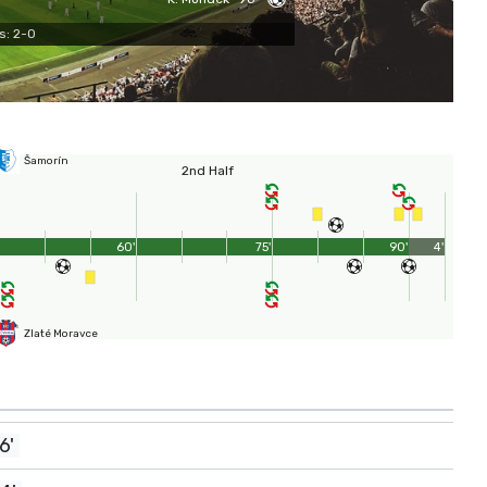
s: 2-0
Šamorín
2nd Half
60'
75'
90'
4'
Zlaté Moravce
6'