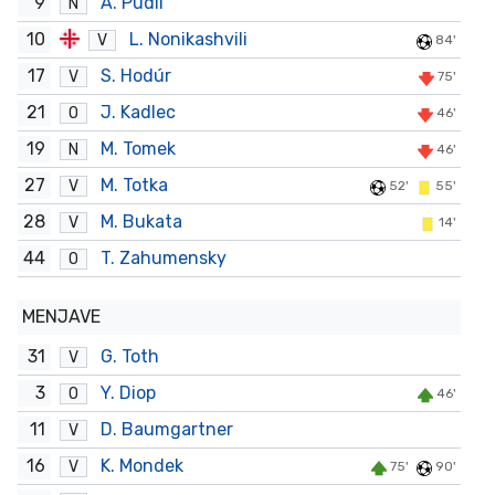
9
A. Pudil
N
10
L. Nonikashvili
V
84'
17
S. Hodúr
V
75'
21
J. Kadlec
O
46'
19
M. Tomek
N
46'
27
M. Totka
V
52'
55'
28
M. Bukata
V
14'
44
T. Zahumensky
O
MENJAVE
31
G. Toth
V
3
Y. Diop
O
46'
11
D. Baumgartner
V
16
K. Mondek
V
75'
90'