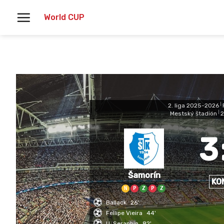
Skoči
World CUP
na
vsebino
2. liga 2025-2026
|
Mestský štadión
|
2
3
Šamorín
KO
N
P
Z
P
Z
Ballack
26'
Fellipe Vieira
44'
U. Seraphin
82'