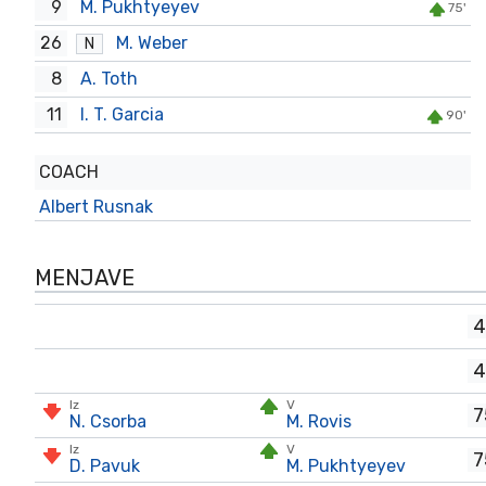
9
M. Pukhtyeyev
75'
26
M. Weber
N
8
A. Toth
11
I. T. Garcia
90'
COACH
Albert Rusnak
MENJAVE
4
4
Iz
V
7
N. Csorba
M. Rovis
Iz
V
7
D. Pavuk
M. Pukhtyeyev