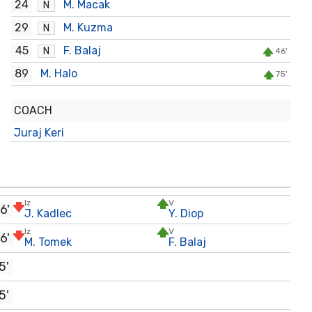
24
M. Macak
N
29
M. Kuzma
N
45
F. Balaj
N
46'
89
M. Halo
75'
COACH
Juraj Keri
Iz
V
6'
J. Kadlec
Y. Diop
Iz
V
6'
M. Tomek
F. Balaj
5'
5'