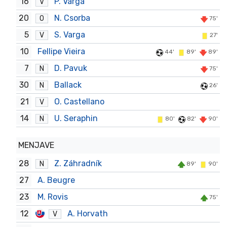
16
P. Varga
V
20
N. Csorba
O
75'
5
S. Varga
V
27'
10
Fellipe Vieira
44'
89'
89'
7
D. Pavuk
N
75'
30
Ballack
N
26'
21
O. Castellano
V
14
U. Seraphin
N
80'
82'
90'
MENJAVE
28
Z. Záhradník
N
89'
90'
27
A. Beugre
23
M. Rovis
75'
12
A. Horvath
V