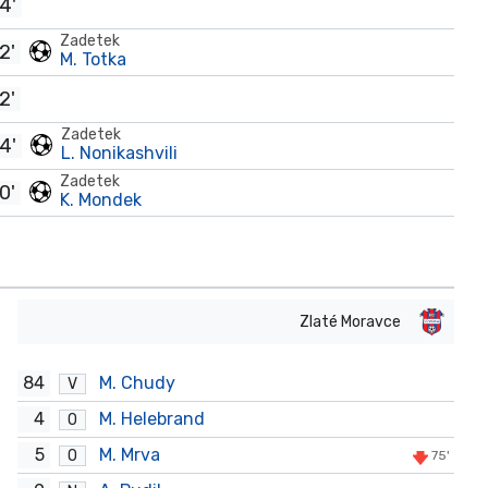
4'
Zadetek
2'
M. Totka
2'
Zadetek
4'
L. Nonikashvili
Zadetek
0'
K. Mondek
Zlaté Moravce
84
M. Chudy
V
4
M. Helebrand
O
5
M. Mrva
O
75'