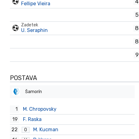
4
Fellipe Vieira
5
Zadetek
8
U. Seraphin
8
9
POSTAVA
Šamorín
1
M. Chropovsky
19
F. Raska
22
M. Kucman
O