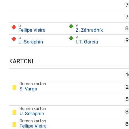
7
7
Iz
V
8
Fellipe Vieira
Z. Záhradník
Iz
V
9
U. Seraphin
I. T. Garcia
KARTONI
1
Rumen karton
2
S. Varga
5
Rumen karton
8
U. Seraphin
Rumen karton
8
Fellipe Vieira