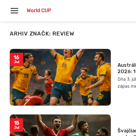
Skoči
World CUP
na
vsebino
ARHIV ZNAČK:
REVIEW
16
Jul
Austrál
2026: 1
Dňa 3. j
zápas med
15
Jul
Švajčia