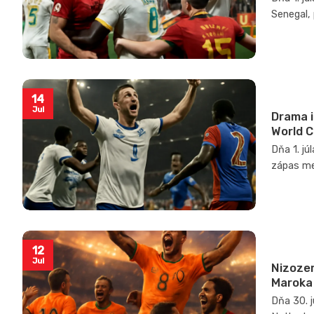
Senegal, 
14
Jul
Drama i
World C
Dňa 1. j
zápas med
12
Jul
Nizozem
Maroka
Dňa 30. 