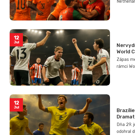
Netherlan
12
Jul
Nervydr
World 
Zápas me
rámci Worl
12
Jul
Brazíli
Dramati
Dňa 29. 
odohral d