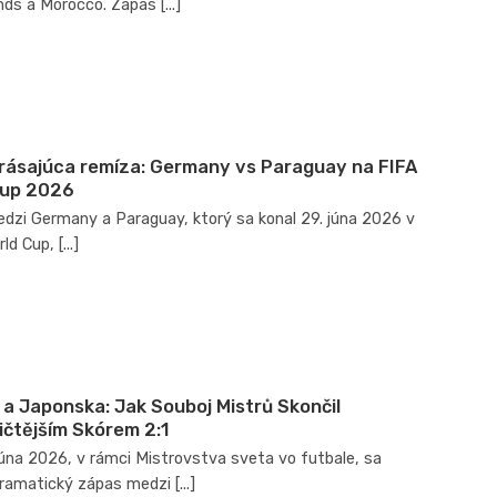
ds a Morocco. Zápas [...]
ásajúca remíza: Germany vs Paraguay na FIFA
Cup 2026
dzi Germany a Paraguay, ktorý sa konal 29. júna 2026 v
d Cup, [...]
e a Japonska: Jak Souboj Mistrů Skončil
čtějším Skórem 2:1
júna 2026, v rámci Mistrovstva sveta vo futbale, sa
ramatický zápas medzi [...]