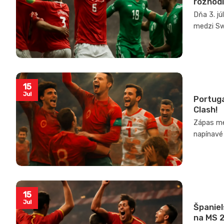
rozhodl
Dňa 3. j
medzi Swi
15
Jul
Portuga
Clash!
Zápas med
napínavé 
15
Jul
Španiel
na MS 