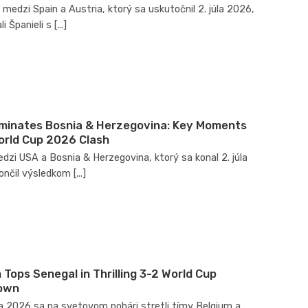
medzi Spain a Austria, ktorý sa uskutočnil 2. júla 2026,
 Španieli s [...]
minates Bosnia & Herzegovina: Key Moments
orld Cup 2026 Clash
zi USA a Bosnia & Herzegovina, ktorý sa konal 2. júla
nčil výsledkom [...]
 Tops Senegal in Thrilling 3-2 World Cup
own
la 2026 sa na svetovom pohári stretli tímy Belgium a