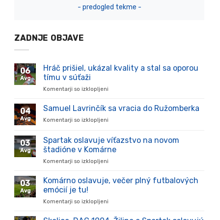
- predogled tekme -
ZADNJE OBJAVE
Hráč prišiel, ukázal kvality a stal sa oporou
06
tímu v súťaži
Avg
Komentarji so izklopljeni
za
Hráč
prišiel,
Samuel Lavrinčík sa vracia do Ružomberka
04
ukázal
Avg
Komentarji so izklopljeni
za
kvality
Samuel
a
Lavrinčík
Spartak oslavuje víťazstvo na novom
stal
03
sa
sa
štadióne v Komárne
Avg
vracia
oporou
Komentarji so izklopljeni
za
do
tímu
Spartak
Ružomberka
v
oslavuje
Komárno oslavuje, večer plný futbalových
súťaži
03
víťazstvo
emócií je tu!
Avg
na
Komentarji so izklopljeni
za
novom
Komárno
štadióne
oslavuje,
v