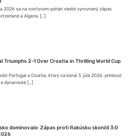
i
úla 2026 sa na svetovom pohári viedol vyrovnaný zápas
tzerland a Algeria. [...]
l Triumphs 2-1 Over Croatia in Thrilling World Cup
zi Portugal a Croatia, ktorý sa konal 3. júla 2026, priniesol
a dynamické [...]
sko dominovalo: Zápas proti Rakúsku skončil 3:0
2026