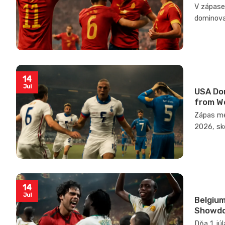
V zápase 
dominovali
14
Jul
USA Do
from W
Zápas med
2026, sko
14
Jul
Belgium
Showd
Dňa 1. jú