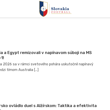
ia a Egypt remizovali v napínavom súboji na MS
-1!
úla 2026 sa v rámci svetového pohára uskutočnil napínavý
zi tímom Australia [...]
rsko ovládlo duel s Alžírskom: Taktika a efektivita