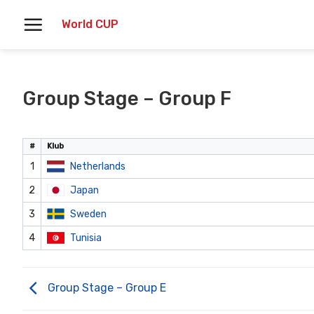
Skoči
World CUP
na
vsebino
Group Stage – Group F
#
Klub
1
Netherlands
2
Japan
3
Sweden
4
Tunisia
Group Stage – Group E