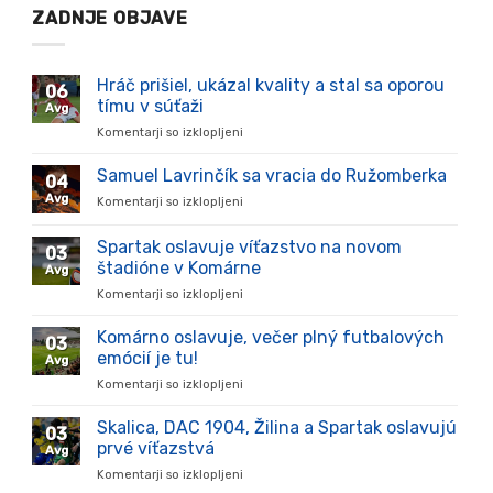
ZADNJE OBJAVE
Hráč prišiel, ukázal kvality a stal sa oporou
06
tímu v súťaži
Avg
Komentarji so izklopljeni
za
Hráč
prišiel,
Samuel Lavrinčík sa vracia do Ružomberka
04
ukázal
Avg
Komentarji so izklopljeni
za
kvality
Samuel
a
Lavrinčík
Spartak oslavuje víťazstvo na novom
stal
03
sa
sa
štadióne v Komárne
Avg
vracia
oporou
Komentarji so izklopljeni
za
do
tímu
Spartak
Ružomberka
v
oslavuje
Komárno oslavuje, večer plný futbalových
súťaži
03
víťazstvo
emócií je tu!
Avg
na
Komentarji so izklopljeni
za
novom
Komárno
štadióne
oslavuje,
Skalica, DAC 1904, Žilina a Spartak oslavujú
v
03
večer
Komárne
prvé víťazstvá
Avg
plný
Komentarji so izklopljeni
za
futbalových