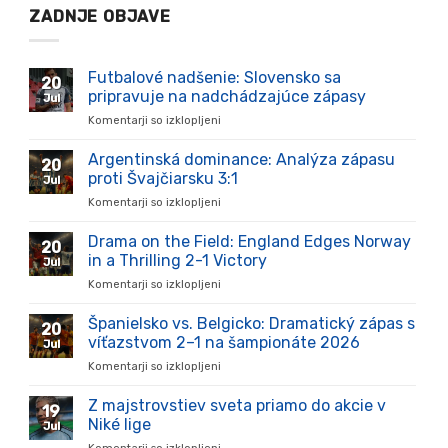
ZADNJE OBJAVE
Futbalové nadšenie: Slovensko sa
20
pripravuje na nadchádzajúce zápasy
Jul
Komentarji so izklopljeni
za
Futbalové
nadšenie:
Argentinská dominance: Analýza zápasu
20
Slovensko
proti Švajčiarsku 3:1
Jul
sa
Komentarji so izklopljeni
za
pripravuje
Argentinská
na
dominance:
Drama on the Field: England Edges Norway
nadchádzajúce
20
Analýza
zápasy
in a Thrilling 2-1 Victory
Jul
zápasu
Komentarji so izklopljeni
za
proti
Drama
Švajčiarsku
on
Španielsko vs. Belgicko: Dramatický zápas s
3:1
20
the
víťazstvom 2–1 na šampionáte 2026
Jul
Field:
Komentarji so izklopljeni
za
England
Španielsko
Edges
vs.
Z majstrovstiev sveta priamo do akcie v
Norway
19
Belgicko:
in
Niké lige
Jul
Dramatický
a