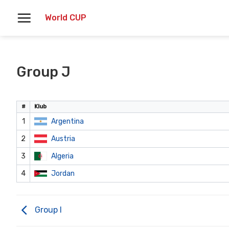
Skoči
World CUP
na
vsebino
Group J
#
Klub
1
Argentina
2
Austria
3
Algeria
4
Jordan
Group I