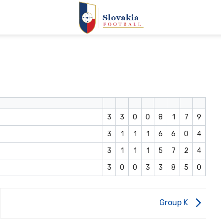
3
3
0
0
8
1
7
9
3
1
1
1
6
6
0
4
3
1
1
1
5
7
2
4
3
0
0
3
3
8
5
0
Group K