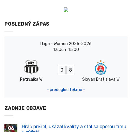
POSLEDNÝ ZÁPAS
I Liga - Women 2025-2026
13 Jun
15:00
0
8
Petržalka W
Slovan Bratislava W
- predogled tekme -
ZADNJE OBJAVE
Hráč prišiel, ukázal kvality a stal sa oporou tímu
06