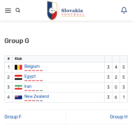
Skoči
na
vsebino
Group G
#
Klub
Belgium
1
3
4
5
Egypt
2
3
2
5
Iran
3
3
0
3
New Zealand
4
3
6
1
Group F
Group H