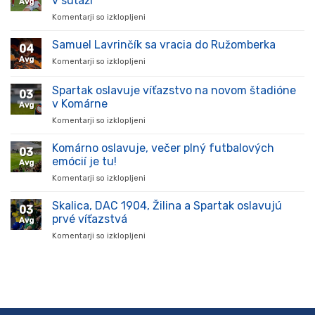
v súťaži
Avg
Komentarji so izklopljeni
za
Hráč
prišiel,
Samuel Lavrinčík sa vracia do Ružomberka
04
ukázal
Avg
Komentarji so izklopljeni
za
kvality
Samuel
a
Lavrinčík
Spartak oslavuje víťazstvo na novom štadióne
stal
03
sa
sa
v Komárne
Avg
vracia
oporou
Komentarji so izklopljeni
za
do
tímu
Spartak
Ružomberka
v
oslavuje
Komárno oslavuje, večer plný futbalových
súťaži
03
víťazstvo
emócií je tu!
Avg
na
Komentarji so izklopljeni
za
novom
Komárno
štadióne
oslavuje,
Skalica, DAC 1904, Žilina a Spartak oslavujú
v
03
večer
Komárne
prvé víťazstvá
Avg
plný
Komentarji so izklopljeni
za
futbalových
Skalica,
emócií
DAC
je
1904,
tu!
Žilina
a
Spartak